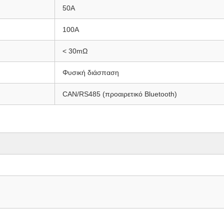
50Α
100A
< 30mΩ
Φυσική διάσπαση
CAN/RS485 (προαιρετικό Bluetooth)