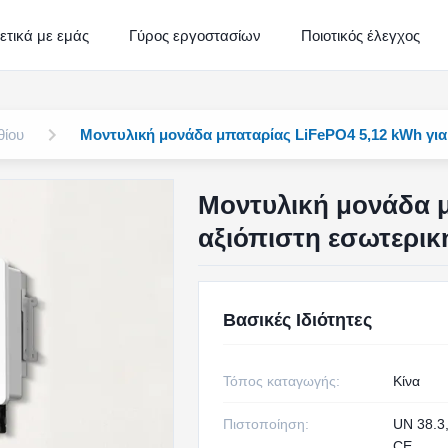
ετικά με εμάς
Γύρος εργοστασίων
Ποιοτικός έλεγχος
θίου
Μοντυλική μονάδα μπαταρίας LiFePO4 5,12 kWh για
Μοντυλική μονάδα μ
αξιόπιστη εσωτερικ
Βασικές Ιδιότητες
Τόπος καταγωγής:
Κίνα
Πιστοποίηση:
UN 38.3
CE