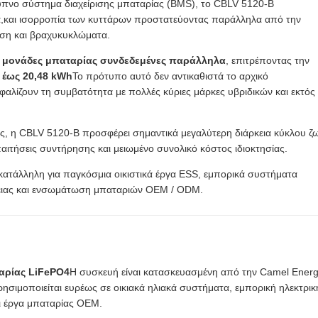
ξυπνο σύστημα διαχείρισης μπαταρίας (BMS), το CBLV 5120-B
α,και ισορροπία των κυττάρων προστατεύοντας παράλληλα από την
ση και βραχυκυκλώματα.
ς μονάδες μπαταρίας συνδεδεμένες παράλληλα
, επιτρέποντας την
 έως 20,48 kWh
Το πρότυπο αυτό δεν αντικαθιστά το αρχικό
φαλίζουν τη συμβατότητα με πολλές κύριες μάρκες υβριδικών και εκτός
ς, η CBLV 5120-B προσφέρει σημαντικά μεγαλύτερη διάρκεια κύκλου ζ
ιτήσεις συντήρησης και μειωμένο συνολικό κόστος ιδιοκτησίας.
ι κατάλληλη για παγκόσμια οικιστικά έργα ESS, εμπορικά συστήματα
ργειας και ενσωμάτωση μπαταριών OEM / ODM.
αρίας LiFePO4
Η συσκευή είναι κατασκευασμένη από την Camel Ener
σιμοποιείται ευρέως σε οικιακά ηλιακά συστήματα, εμπορική ηλεκτρικ
αι έργα μπαταρίας OEM.