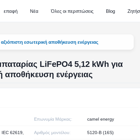
επαφή
Νέα
Όλες οι περιπτώσεις
Blog
Ζητήσ
 αξιόπιστη εσωτερική αποθήκευση ενέργειας
παταρίας LiFePO4 5,12 kWh για
ή αποθήκευση ενέργειας
Επωνυμία Μάρκας:
camel energy
, IEC 62619,
Αριθμός μοντέλου:
5120-B (16S)