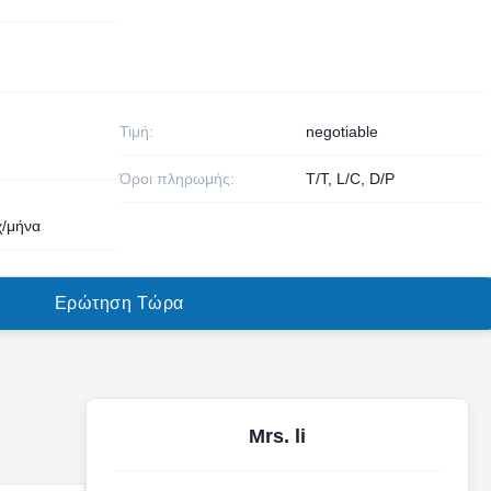
Τιμή:
negotiable
Όροι πληρωμής:
T/T, L/C, D/P
χ/μήνα
Ε
ρ
ώ
τ
η
σ
η
Τ
ώ
ρ
α
Mrs. li