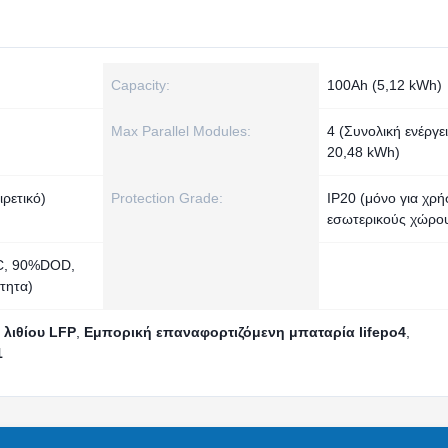
Capacity:
100Ah (5,12 kWh)
Max Parallel Modules:
4 (Συνολική ενέργει
20,48 kWh)
ρετικό)
Protection Grade:
IP20 (μόνο για χρή
εσωτερικούς χώρο
5C, 90%DOD,
τητα)
λιθίου LFP
,
Εμπορική επαναφορτιζόμενη μπαταρία lifepo4
,
1