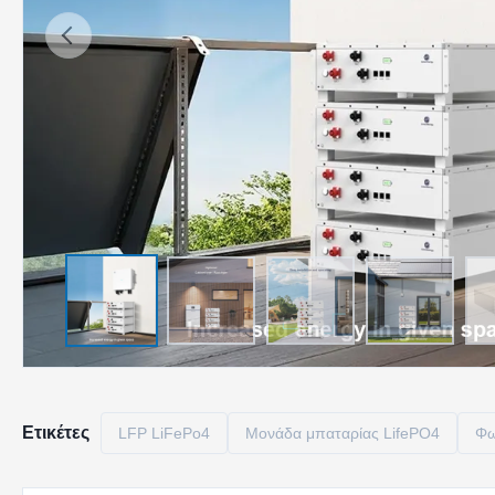
Ετικέτες
LFP LiFePo4
Μονάδα μπαταρίας LifePO4
Φω