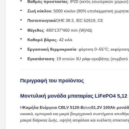
Βαθμός προστασίας
: IP20 (εκτός εσωτερικών χώρων)
Ζωή κύκλου
: 5000 κύκλοι (80% υπολειμματική χωρητ
Πιστοποιητικά
ΟΗΕ 38.3, IEC 62619, CE
Μέγεθος
: 480*
137*
460 mm (W)
H
Δ)
Καθαρό βάρος
- 42 κιλά.
Εργασιακή θερμοκρασία
: φόρτιση 0~55°C; εκφόρτισ
Εγκατάσταση
: 19 ιντσών 3U ράφι-ορειβάτης (συμβατό
Περιγραφή του προϊόντος
Μοντυλική μονάδα μπαταρίας LiFePO4 5,12 
Η
Καμήλα Ενέργεια CBLV 5120-B
είναι
51.2V 100Ah μονάδ
οικιακά, εμπορικά και μικρά βιομηχανικά συστήματα αποθήκ
μακρά διάρκεια ζωής, υψηλή ασφάλεια και ευέλικτη επεκτασ