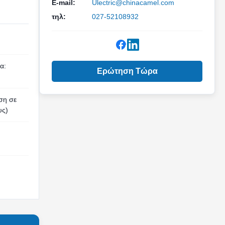
E-mail:
Ulectric@chinacamel.com
τηλ:
027-52108932
α:
Ερώτηση Τώρα
ση σε
υς)