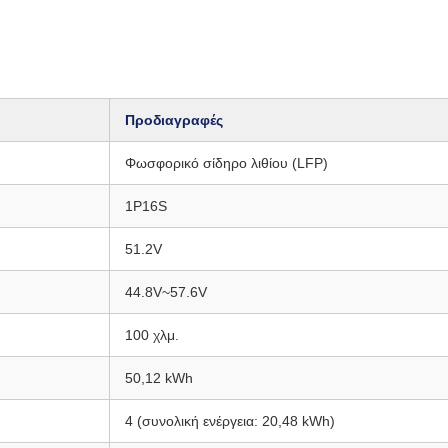
Προδιαγραφές
Φωσφορικό σίδηρο λιθίου (LFP)
1P16S
51.2V
44.8V~57.6V
100 χλμ.
50,12 kWh
4 (συνολική ενέργεια: 20,48 kWh)