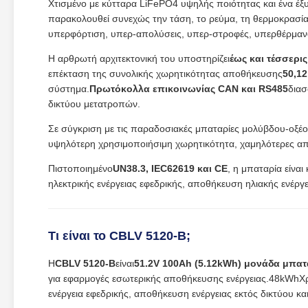
Χτισμένο με κύτταρα LiFePO4 υψηλής ποιότητας και ένα έ
παρακολουθεί συνεχώς την τάση, το ρεύμα, τη θερμοκρασί
υπερφόρτιση, υπερ-απολύσεις, υπερ-στροφές, υπερθέρμαν
Η αρθρωτή αρχιτεκτονική του υποστηρίζει
έως και τέσσερι
επέκταση της συνολικής χωρητικότητας αποθήκευσης
50,12
σύστημα.
Πρωτόκολλα επικοινωνίας CAN και RS485
διασ
δικτύου μετατροπών.
Σε σύγκριση με τις παραδοσιακές μπαταρίες μολύβδου-οξέο
υψηλότερη χρησιμοποιήσιμη χωρητικότητα, χαμηλότερες απα
Πιστοποιημένο
UN38.3, IEC62619 και CE
, η μπαταρία είνα
ηλεκτρικής ενέργειας εφεδρικής, αποθήκευση ηλιακής ενέ
Τι είναι το CBLV 5120-B;
Η
CBLV 5120-B
είναι
51.2V 100Ah (5.12kWh) μονάδα μπατ
για εφαρμογές εσωτερικής αποθήκευσης ενέργειας.48kWhΧρη
ενέργεια εφεδρικής, αποθήκευση ενέργειας εκτός δικτύου κ