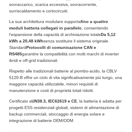
sovraccarico, scarica eccessiva, sovracorrente,
surriscaldamento e cortocircuiti.
La sua architettura modulare supporta
fino a quattro
moduli batteria collegati in parallelo
, consentendo
l'espansione della capacità di archiviazione totale
Da 5,12
kWh a 20,48 kWh
senza sostituire il sistema originale.
Standard
Protocolli di comunicazione CAN e
RS485
garantire la compatibilità con molti marchi di inverter
ibridi e off-grid tradizionali.
Rispetto alle tradizionali batterie al piombo-acido, la CBLV
5120-B offre un ciclo di vita significativamente più lungo, una
maggiore capacità utilizzabile, minori requisiti di
manutenzione e costi di proprietà totali ridotti.
Certificato a
UN38.3, IEC62619 e CE
, la batteria è adatta per
progetti ESS residenziali globali, sistemi di alimentazione di
backup commerciali, stoccaggio di energia solare e
integrazione di batterie OEM/ODM.