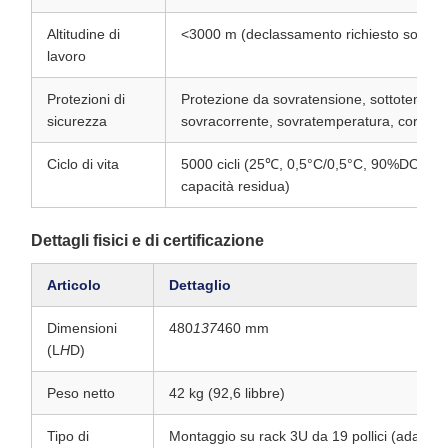
Altitudine di
<3000 m (declassamento richiesto sopra 
lavoro
Protezioni di
Protezione da sovratensione, sottotension
sicurezza
sovracorrente, sovratemperatura, cortocir
Ciclo di vita
5000 cicli (25℃, 0,5°C/0,5°C, 90%DOD, 
capacità residua)
Dettagli fisici e di certificazione
Articolo
Dettaglio
Dimensioni
480
137
460 mm
(L
H
D)
Peso netto
42 kg (92,6 libbre)
Tipo di
Montaggio su rack 3U da 19 pollici (adatto 