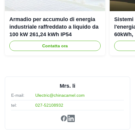
Armadio per accumulo di energia
Sistemi
industriale raffreddato a liquido da
l'energ
100 kW 261,24 kWh IP54
60kWh, 
Contatta ora
Mrs. li
E-mail:
Ulectric@chinacamel.com
tel:
027-52108932