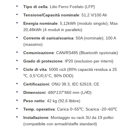
Tipo di cella
: Litio Ferro Fosfato (LFP)
Tensione/Capacità nominale
: 51,2 V/100 Ah
Energia nominale
: 5,12kWh (modulo singolo); Max
20,48kWh (4 moduli in parallelo)
Corrente di carica/scarica
: 50A (nominale); 100 A
(massimo)
Comunicazione
: CAN/RS485 (Bluetooth opzionale)
Grado di protezione
: IP20 (esclusivo per interni)
Ciclo di vita
: 5000 cicli (80% capacità residua a 25
℃, 0,5°C/0,5°C, 90% DOD)
Certificazioni
: ONU 38.3, IEC 62619, CE
Dimensioni
: 480*
137*
460 mm (L
H
D)
Peso netto
: 42 kg (92,6 libbre)
Temp. operativa
: Carica 0~55℃; Scarica -20~60℃
Installazione
: Montaggio su rack 3U da 19 pollici
(compatibile con armadi/staffe standard)