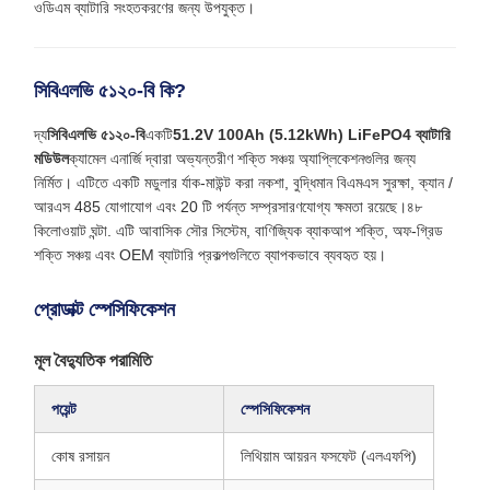
ওডিএম ব্যাটারি সংহতকরণের জন্য উপযুক্ত।
সিবিএলভি ৫১২০-বি কি?
দ্য
সিবিএলভি ৫১২০-বি
একটি
51.2V 100Ah (5.12kWh) LiFePO4 ব্যাটারি
মডিউল
ক্যামেল এনার্জি দ্বারা অভ্যন্তরীণ শক্তি সঞ্চয় অ্যাপ্লিকেশনগুলির জন্য
নির্মিত। এটিতে একটি মডুলার র্যাক-মাউন্ট করা নকশা, বুদ্ধিমান বিএমএস সুরক্ষা, ক্যান /
আরএস 485 যোগাযোগ এবং 20 টি পর্যন্ত সম্প্রসারণযোগ্য ক্ষমতা রয়েছে।৪৮
কিলোওয়াট ঘন্টা. এটি আবাসিক সৌর সিস্টেম, বাণিজ্যিক ব্যাকআপ শক্তি, অফ-গ্রিড
শক্তি সঞ্চয় এবং OEM ব্যাটারি প্রকল্পগুলিতে ব্যাপকভাবে ব্যবহৃত হয়।
প্রোডাক্ট স্পেসিফিকেশন
মূল বৈদ্যুতিক পরামিতি
পয়েন্ট
স্পেসিফিকেশন
কোষ রসায়ন
লিথিয়াম আয়রন ফসফেট (এলএফপি)