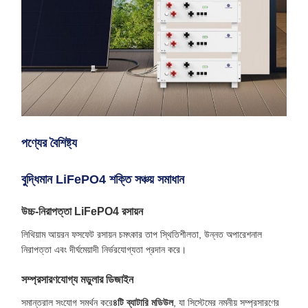
পণ্যের বৈশিষ্ট্য
বুদ্ধিমান LiFePO4 শক্তি সঞ্চয় সমাধান
উচ্চ-নিরাপত্তা LiFePO4 রসায়ন
লিথিয়াম আয়রন ফসফেট রসায়ন চমৎকার তাপ স্থিতিশীলতা, উন্নত অপারেশনাল
নিরাপত্তা এবং দীর্ঘমেয়াদী নির্ভরযোগ্যতা প্রদান করে।
সম্প্রসারণযোগ্য মডুলার ডিজাইন
সমান্তরাল সংযোগ সমর্থন করে
৪টি ব্যাটারি মডিউল
, যা সিস্টেমের নমনীয় সম্প্রসারণের