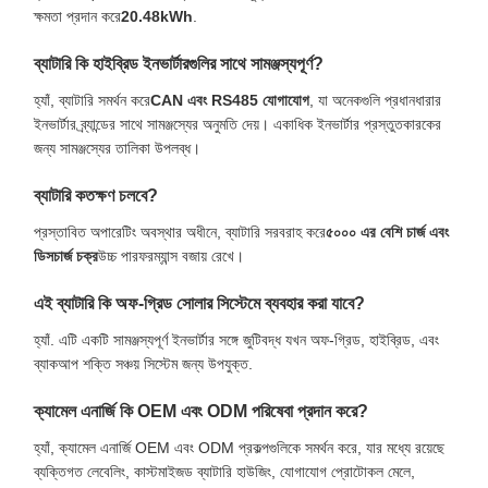
ক্ষমতা প্রদান করে
20.48kWh
.
ব্যাটারি কি হাইব্রিড ইনভার্টারগুলির সাথে সামঞ্জস্যপূর্ণ?
হ্যাঁ, ব্যাটারি সমর্থন করে
CAN এবং RS485 যোগাযোগ
, যা অনেকগুলি প্রধানধারার
ইনভার্টার ব্র্যান্ডের সাথে সামঞ্জস্যের অনুমতি দেয়। একাধিক ইনভার্টার প্রস্তুতকারকের
জন্য সামঞ্জস্যের তালিকা উপলব্ধ।
ব্যাটারি কতক্ষণ চলবে?
প্রস্তাবিত অপারেটিং অবস্থার অধীনে, ব্যাটারি সরবরাহ করে
৫০০০ এর বেশি চার্জ এবং
ডিসচার্জ চক্র
উচ্চ পারফরম্যান্স বজায় রেখে।
এই ব্যাটারি কি অফ-গ্রিড সোলার সিস্টেমে ব্যবহার করা যাবে?
হ্যাঁ. এটি একটি সামঞ্জস্যপূর্ণ ইনভার্টার সঙ্গে জুটিবদ্ধ যখন অফ-গ্রিড, হাইব্রিড, এবং
ব্যাকআপ শক্তি সঞ্চয় সিস্টেম জন্য উপযুক্ত.
ক্যামেল এনার্জি কি OEM এবং ODM পরিষেবা প্রদান করে?
হ্যাঁ, ক্যামেল এনার্জি OEM এবং ODM প্রকল্পগুলিকে সমর্থন করে, যার মধ্যে রয়েছে
ব্যক্তিগত লেবেলিং, কাস্টমাইজড ব্যাটারি হাউজিং, যোগাযোগ প্রোটোকল মেলে,