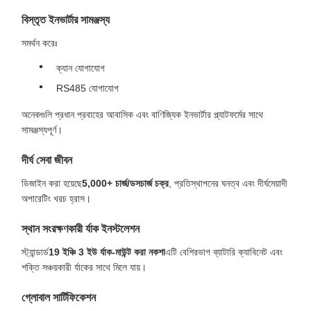
বিস্তৃত ইনভার্টার সামঞ্জস্য
সমর্থন করেঃ
ক্যান যোগাযোগ
RS485 যোগাযোগ
অনেকগুলি প্রধান প্রবাহের আবাসিক এবং বাণিজ্যিক ইনভার্টার প্ল্যাটফর্মের সাথে
সামঞ্জস্যপূর্ণ।
দীর্ঘ সেবা জীবন
ডিজাইন করা হয়েছে
5,000+ চার্জ/ডসচার্জ চক্র
, প্রতিস্থাপনের ঘনত্ব এবং দীর্ঘমেয়াদী
অপারেটিং খরচ হ্রাস।
স্থান সংরক্ষণকারী র্যাক ইনস্টলেশন
স্ট্যান্ডার্ড
19 ইঞ্চি 3 ইউ র্যাক-মাউন্ট করা নকশা
এটি বেশিরভাগ ব্যাটারি ক্যাবিনেট এবং
শক্তি সঞ্চয়কারী র্যাকের সাথে মিলে যায়।
গ্লোবাল সার্টিফিকেশন