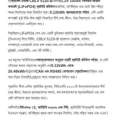
দ্য
ক্যামেল এনার্জি CBLV 5120-B
একটি
51.2V 100Ah লিথিয়াম আয়রন
ফসফেট (LiFePO4) ব্যাটারি মডিউল
আবাসিক, বাণিজ্যিক এবং ছোট শিল্প শক্তি
সঞ্চয় সিস্টেমের জন্য ডিজাইন করা।
5.12kWh ব্যবহারযোগ্য শক্তি
, এটি একটি
কম্প্যাক্ট 19 ইঞ্চি র্যাক-মাউন্ট ডিজাইনে দীর্ঘ সেবা জীবন, উচ্চ নিরাপত্তা এবং নমনীয়
স্কেলযোগ্যতা একত্রিত করে।
প্রিমিয়াম LiFePO4 সেল এবং একটি বুদ্ধিমান ব্যাটারি ম্যানেজমেন্ট সিস্টেম
(বিএমএস) দিয়ে নির্মিত, CBLV 5120-B ক্রমাগত ভোল্টেজ, বর্তমান,
তাপমাত্রা,ওভারচার্জ থেকে রক্ষা করার সময় সেল ভারসাম্য, ওভার-ডিসচার্জ, ওভার-
কন্ট্রাক্ট, ওভারহিটিং, এবং শর্ট সার্কিট।
এর মডুলার আর্কিটেকচার
সমান্তরালভাবে সংযুক্ত চারটি ব্যাটারি মডিউল পর্যন্ত
, যা মোট
স্টোরেজ ক্ষমতা বাড়ানোর অনুমতি দেয়
5.12kWh থেকে
20.48kWh
স্ট্যান্ডার্ড
CAN এবং RS485 যোগাযোগ প্রোটোকল
হাইব্রিড এবং
অফ-গ্রিড ইনভার্টার ব্র্যান্ডের সাথে সামঞ্জস্যতা নিশ্চিত করা।
প্রচলিত সীসা-এসিড ব্যাটারির তুলনায়, সিবিএলভি ৫১২০-বি উল্লেখযোগ্যভাবে দীর্ঘ
চক্র জীবন, উচ্চতর ব্যবহারযোগ্য ক্ষমতা, কম রক্ষণাবেক্ষণের প্রয়োজনীয়তা এবং কম
মোট মালিকানা ব্যয় সরবরাহ করে।
সার্টিফাইড
ইউএন৩৮।3, আইইসি ৬২৬১৯ এবং সিই
, ব্যাটারিটি বিশ্বব্যাপী আবাসিক
ইএসএস প্রকল্প, বাণিজ্যিক ব্যাক-আপ পাওয়ার সিস্টেম, সৌর শক্তি সঞ্চয় এবং ওএম /