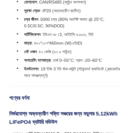
যোগাযোগ
: CAN/RS485 (ব্লুটুথ অপশনাল)
সুরক্ষা গ্রেড
: IP20 (অভ্যন্তরীণ ব্যতীত)
চক্র জীবন
: 5000 চক্র (80% অবশিষ্ট ক্ষমতা @ 25°C,
0.5C/0.5C, 90%DOD)
সার্টিফিকেশন
: ইউএন ৩৮।3, আইইসি ৬২৬১৯, সিই
মাত্রা
: ৪৮০*
১৩৭*
460mm (W)
এইচ
D)
নেট ওজন
: ৪২ কেজি (৯২.৬ পাউন্ড)
অপারেটিং তাপমাত্রা
: চার্জ 0~55°C; স্রাব -20~60°C
ইনস্টলেশন
: 19 ইঞ্চি 3 ইউ র্যাক-মাউন্ট (স্ট্যান্ডার্ড ক্যাবিনেট / ব্র্যাকেটের
সাথে সামঞ্জস্যপূর্ণ)
পণ্যের বর্ণনা
নির্ভরযোগ্য অভ্যন্তরীণ শক্তি সঞ্চয়ের জন্য মডুলার 5.12kWh
LiFePO4 ব্যাটারি মডিউল