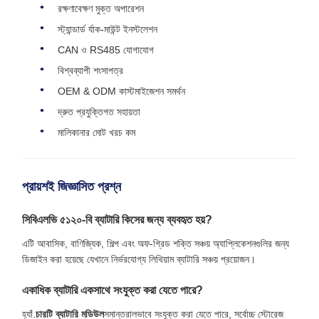
রক্ষণাবেক্ষণ মুক্ত অপারেশন
স্ট্যান্ডার্ড র্যাক-মাউন্ট ইনস্টলেশন
CAN ও RS485 যোগাযোগ
বিশ্বব্যাপী শংসাপত্র
OEM & ODM কাস্টমাইজেশন সমর্থন
দ্রুত প্রযুক্তিগত সহায়তা
মালিকানার মোট খরচ কম
প্রায়শই জিজ্ঞাসিত প্রশ্ন
সিবিএলভি ৫১২০-বি ব্যাটারি কিসের জন্য ব্যবহৃত হয়?
এটি আবাসিক, বাণিজ্যিক, শিল্প এবং অফ-গ্রিড শক্তি সঞ্চয় অ্যাপ্লিকেশনগুলির জন্য
ডিজাইন করা হয়েছে যেখানে নির্ভরযোগ্য লিথিয়াম ব্যাটারি সঞ্চয় প্রয়োজন।
একাধিক ব্যাটারি একসাথে সংযুক্ত করা যেতে পারে?
হ্যাঁ.
চারটি ব্যাটারি মডিউল
সমান্তরালভাবে সংযুক্ত করা যেতে পারে, সর্বোচ্চ স্টোরেজ