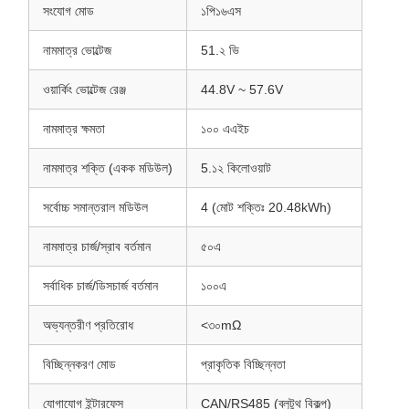
সংযোগ মোড
১পি১৬এস
নামমাত্র ভোল্টেজ
51.২ ভি
ওয়ার্কিং ভোল্টেজ রেঞ্জ
44.8V ~ 57.6V
নামমাত্র ক্ষমতা
১০০ এএইচ
নামমাত্র শক্তি (একক মডিউল)
5.১২ কিলোওয়াট
সর্বোচ্চ সমান্তরাল মডিউল
4 (মোট শক্তিঃ 20.48kWh)
নামমাত্র চার্জ/স্রাব বর্তমান
৫০এ
সর্বাধিক চার্জ/ডিসচার্জ বর্তমান
১০০এ
অভ্যন্তরীণ প্রতিরোধ
<৩০mΩ
বিচ্ছিন্নকরণ মোড
প্রাকৃতিক বিচ্ছিন্নতা
যোগাযোগ ইন্টারফেস
CAN/RS485 (ব্লুটুথ বিকল্প)