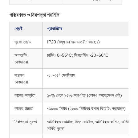
পরিবেশগত ও নিরাপত্তা পরামিতি
শ্রেণী
প্যারামিটার
সুরক্ষা গ্রেড
IP20 (শুধুমাত্র অভ্যন্তরীণ ব্যবহার)
অপারেটিং
চার্জিংঃ 0~55°C; ডিসচার্জিংঃ -20~60°C
তাপমাত্রা
সংরক্ষণ
-১০-৩৫° সেলসিয়াস
তাপমাত্রা
কাজের আর্দ্রতা
১০% থেকে ৯৫% আরএইচ (কোনও কনডেন্সেশন নেই)
কাজের উচ্চতা
<৩০০০ মিটার (২০০০ মিটারের উপরে ডিরেটিং প্রয়োজন)
নিরাপত্তা সুরক্ষা
অতিরিক্ত ভোল্টেজ, নিম্ন ভোল্টেজ, অতিরিক্ত বর্তমান, অতিরিক্ত তা
সার্কিট সুরক্ষা