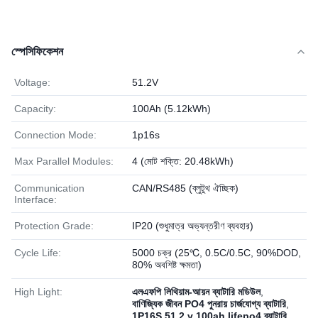
স্পেসিফিকেশন
Voltage:
51.2V
Capacity:
100Ah (5.12kWh)
Connection Mode:
1p16s
Max Parallel Modules:
4 (মোট শক্তি: 20.48kWh)
Communication
CAN/RS485 (ব্লুটুথ ঐচ্ছিক)
Interface:
Protection Grade:
IP20 (শুধুমাত্র অভ্যন্তরীণ ব্যবহার)
Cycle Life:
5000 চক্র (25℃, 0.5C/0.5C, 90%DOD,
80% অবশিষ্ট ক্ষমতা)
High Light:
এলএফপি লিথিয়াম-আয়ন ব্যাটারি মডিউল
,
বাণিজ্যিক জীবন PO4 পুনরায় চার্জযোগ্য ব্যাটারি
,
1P16S 51.2 v 100ah lifepo4 ব্যাটারি