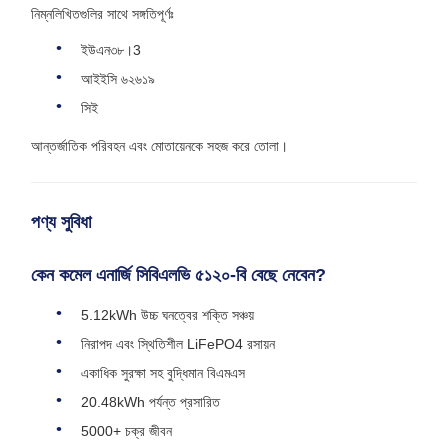
নিম্নলিখিতগুলির সাথে সঙ্গতিপূর্ণঃ
ইউএন৩৮।3
আইইসি ৬২৬১৯
সিই
আন্তর্জাতিক পরিবহন এবং মোতায়েনকে সহজ করে তোলা।
পণ্য সুবিধা
কেন কমেল এনার্জি সিবিএলভি ৫১২০-বি বেছে নেবেন?
5.12kWh উচ্চ ঘনত্বের শক্তি সঞ্চয়
নিরাপদ এবং স্থিতিশীল LiFePO4 রসায়ন
একাধিক সুরক্ষা সহ বুদ্ধিমান বিএমএস
20.48kWh পর্যন্ত প্রসারিত
5000+ চক্র জীবন