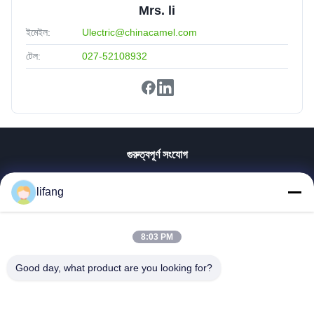
Mrs. li
ইমেইল:
Ulectric@chinacamel.com
টেল:
027-52108932
গুরুত্বপূর্ণ সংযোগ
বাড়ি
lifang
পণ্য
আমাদের সম্পর্কে
কারখানা ভ্রমণ
8:03 PM
মান নিয়ন্ত্রণ
Good day, what product are you looking for?
আমাদের সাথে যোগাযোগ করুন
খবর
সব ক্ষেত্রেই