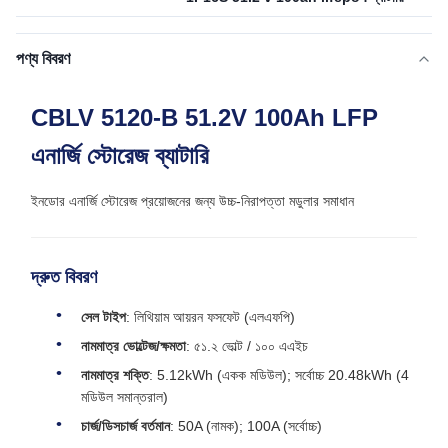
পণ্য বিবরণ
CBLV 5120-B 51.2V 100Ah LFP
এনার্জি স্টোরেজ ব্যাটারি
ইনডোর এনার্জি স্টোরেজ প্রয়োজনের জন্য উচ্চ-নিরাপত্তা মডুলার সমাধান
দ্রুত বিবরণ
সেল টাইপ
: লিথিয়াম আয়রন ফসফেট (এলএফপি)
নামমাত্র ভোল্টেজ/ক্ষমতা
: ৫১.২ ভোল্ট / ১০০ এএইচ
নামমাত্র শক্তি
: 5.12kWh (একক মডিউল); সর্বোচ্চ 20.48kWh (4
মডিউল সমান্তরাল)
চার্জ/ডিসচার্জ বর্তমান
: 50A (নামক); 100A (সর্বোচ্চ)