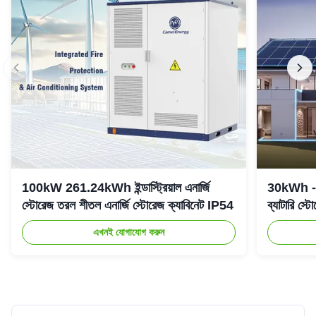
100kW 261.24kWh ইন্ডাস্ট্রিয়াল এনার্জি
30kWh - 6
স্টোরেজ তরল শীতল এনার্জি স্টোরেজ ক্যাবিনেট IP54
ব্যাটারি স
এখনই যোগাযোগ করুন