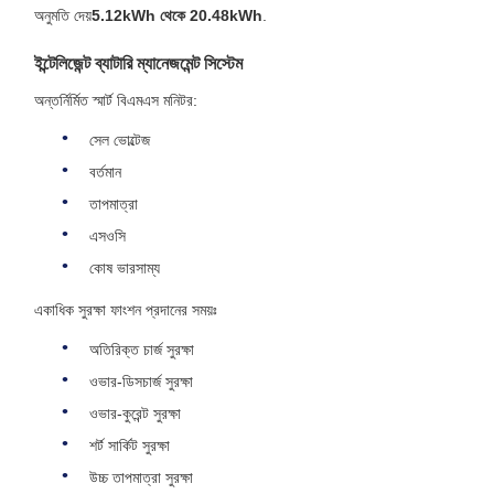
অনুমতি দেয়
5.12kWh থেকে 20.48kWh
.
ইন্টেলিজেন্ট ব্যাটারি ম্যানেজমেন্ট সিস্টেম
অন্তর্নির্মিত স্মার্ট বিএমএস মনিটর:
সেল ভোল্টেজ
বর্তমান
তাপমাত্রা
এসওসি
কোষ ভারসাম্য
একাধিক সুরক্ষা ফাংশন প্রদানের সময়ঃ
অতিরিক্ত চার্জ সুরক্ষা
ওভার-ডিসচার্জ সুরক্ষা
ওভার-কুরেন্ট সুরক্ষা
শর্ট সার্কিট সুরক্ষা
উচ্চ তাপমাত্রা সুরক্ষা