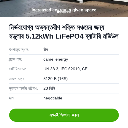
নির্ভরযোগ্য অভ্যন্তরীণ শক্তি সঞ্চয়ের জন্য
মডুলার 5.12kWh LiFePO4 ব্যাটারি মডিউল
উৎপত্তি স্থান:
চীন
ব্র্যান্ড নাম:
camel energy
সার্টিফিকেশন:
UN 38.3, IEC 62619, CE
মডেল নম্বর:
5120-B (16S)
ন্যূনতম অর্ডার পরিমাণ:
20 পিসি
দাম:
negotiable
এখনই জিজ্ঞাসা করুন