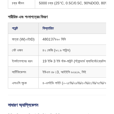
চক্র জীবন
5000 চক্র (25°C, 0.5C/0.5C, 90%DOD, 80% অবশিষ্ট
শারীরিক এবং শংসাপত্রের বিবরণ
পয়েন্ট
বিস্তারিত
মাত্রা (W)
এইচ
D)
480
137
৪৬০ মিমি
নেট ওজন
৪২ কেজি (৯২.৬ পাউন্ড)
ইনস্টলেশনের ধরন
19 ইঞ্চি 3 ইউ র্যাক-মাউন্ট (স্ট্যান্ডার্ড ক্যাবিনেট/ক্রেটস ফিট 
সার্টিফিকেশন
ইউএন ৩৮।3, আইইসি ৬২৬১৯, সিই
এসওসি সূচক
৪-এলইডি লাইট (০-২৫%/২৬%/৫০%/৫১%/৭৫%/৭৬%/
সাধারণ অ্যাপ্লিকেশন