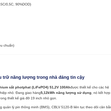
0,5C/0,5C, 90%DOD)
iêu chuẩn)
trữ năng lượng trong nhà đáng tin cậy
thium sắt photphat (LiFePO4) 51,2V 100Ah
được thiết kế cho các hệ
ghiệp nhỏ. Đang giao hàng
5,12kWh năng lượng sử dụng
, nó kết hợp 
rong thiết kế giá đỡ 19 inch nhỏ gọn.
 quản lý pin thông minh (BMS), CBLV 5120-B liên tục theo dõi cân bằ