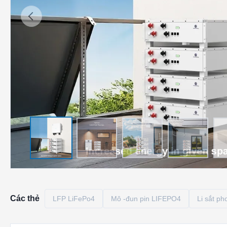
Các thẻ
LFP LiFePo4
Mô -đun pin LIFEPO4
Li sắt p