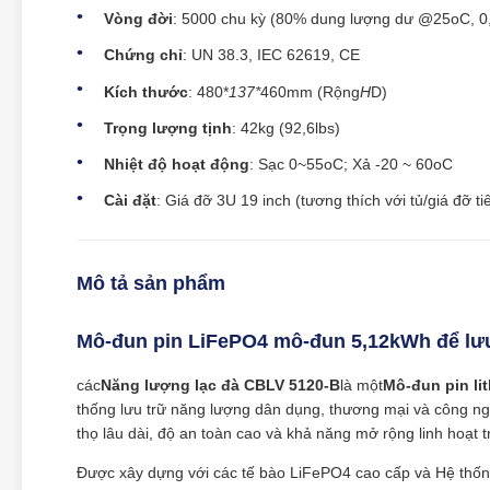
Vòng đời
: 5000 chu kỳ (80% dung lượng dư @25oC, 
Chứng chỉ
: UN 38.3, IEC 62619, CE
Kích thước
: 480*
137*
460mm (Rộng
H
D)
Trọng lượng tịnh
: 42kg (92,6lbs)
Nhiệt độ hoạt động
: Sạc 0~55oC; Xả -20 ~ 60oC
Cài đặt
: Giá đỡ 3U 19 inch (tương thích với tủ/giá đỡ t
Mô tả sản phẩm
Mô-đun pin LiFePO4 mô-đun 5,12kWh để lưu 
các
Năng lượng lạc đà CBLV 5120-B
là một
Mô-đun pin li
thống lưu trữ năng lượng dân dụng, thương mại và công n
thọ lâu dài, độ an toàn cao và khả năng mở rộng linh hoạt t
Được xây dựng với các tế bào LiFePO4 cao cấp và Hệ thống