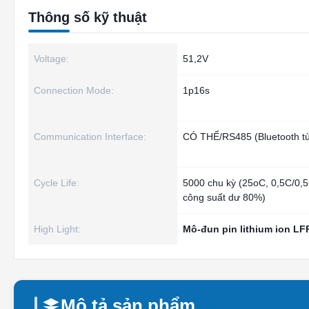
Thông số kỹ thuật
Voltage:
51,2V
Connection Mode:
1p16s
Communication Interface:
CÓ THỂ/RS485 (Bluetooth tù
Cycle Life:
5000 chu kỳ (25oC, 0,5C/0
công suất dư 80%)
High Light:
Mô-đun pin lithium ion LF
Mô tả sản phẩm