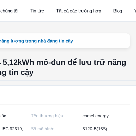
 chúng tôi
Tin tức
Tất cả các trường hợp
Blog
ăng lượng trong nhà đáng tin cậy
 5,12kWh mô-đun để lưu trữ năng
g tin cậy
uốc
Tên thương hiệu:
camel energy
, IEC 62619,
Số mô hình:
5120-B(16S)