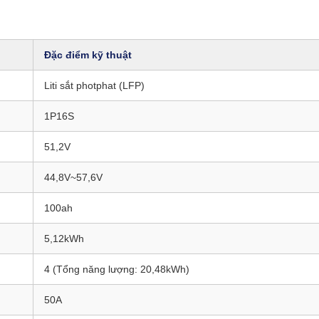
Đặc điểm kỹ thuật
Liti sắt photphat (LFP)
1P16S
51,2V
44,8V~57,6V
100ah
5,12kWh
4 (Tổng năng lượng: 20,48kWh)
50A