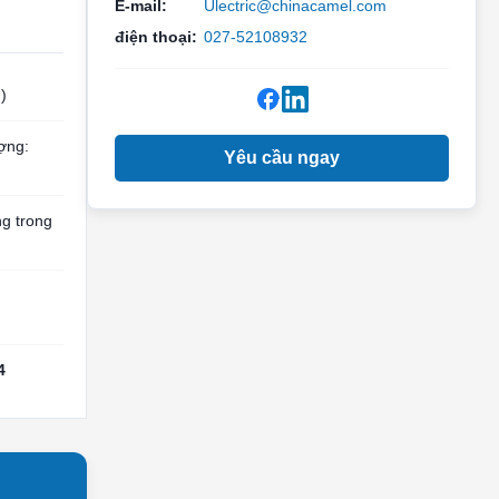
E-mail:
Ulectric@chinacamel.com
điện thoại:
027-52108932
)
ợng:
Yêu cầu ngay
ng trong
4