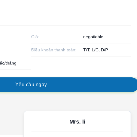
Giá:
negotiable
Điều khoản thanh toán:
T/T, L/C, D/P
ếc/tháng
Y
ê
u
c
ầ
u
n
g
a
y
Mrs. li