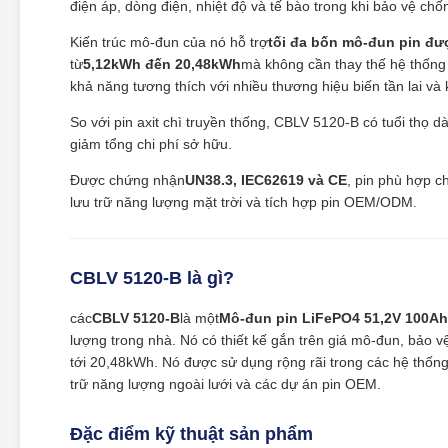
điện áp, dòng điện, nhiệt độ và tế bào trong khi bảo vệ ch
Kiến trúc mô-đun của nó hỗ trợ
tối đa bốn mô-đun pin đư
từ
5,12kWh đến 20,48kWh
mà không cần thay thế hệ thống
khả năng tương thích với nhiều thương hiệu biến tần lai và 
So với pin axit chì truyền thống, CBLV 5120-B có tuổi thọ 
giảm tổng chi phí sở hữu.
Được chứng nhận
UN38.3, IEC62619 và CE
, pin phù hợp c
lưu trữ năng lượng mặt trời và tích hợp pin OEM/ODM.
CBLV 5120-B là gì?
các
CBLV 5120-B
là một
Mô-đun pin LiFePO4 51,2V 100Ah
lượng trong nhà. Nó có thiết kế gắn trên giá mô-đun, bảo 
tới 20,48kWh. Nó được sử dụng rộng rãi trong các hệ thốn
trữ năng lượng ngoài lưới và các dự án pin OEM.
Đặc điểm kỹ thuật sản phẩm