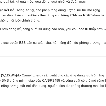
ống quá tải, xả quá mức, quá dòng, quá nhiệt và đoản mạch.
ợc kết nối song song
, cho phép tổng dung lượng lưu trữ mở rộng
 ban đầu. Tiêu chuẩn
Giao thức truyền thông CAN và RS485
đảm bả
không nối lưới chính thống.
dài hơn đáng kể, công suất sử dụng cao hơn, yêu cầu bảo trì thấp hơn v
ho các dự án ESS dân cư toàn cầu, hệ thống điện dự phòng thương mạ
 (5,12kWh)
do Camel Energy sản xuất cho các ứng dụng lưu trữ năng
vệ BMS thông minh, giao tiếp CAN/RS485 và công suất có thể mở rộng 
g năng lượng mặt trời dân dụng, nguồn điện dự phòng thương mại, bộ 