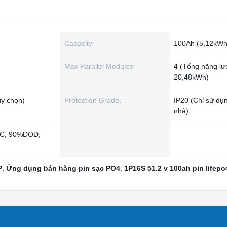
Capacity:
100Ah (5,12kWh
Max Parallel Modules:
4 (Tổng năng lư
20,48kWh)
y chọn)
Protection Grade:
IP20 (Chỉ sử dụ
nhà)
,5C, 90%DOD,
P
,
Ứng dụng bán hàng pin sạc PO4
,
1P16S 51.2 v 100ah pin lifepo