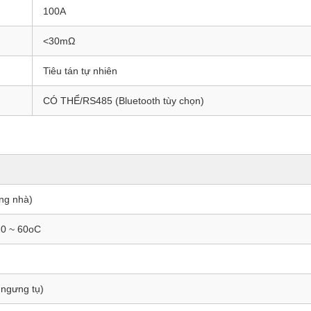
100A
<30mΩ
Tiêu tán tự nhiên
CÓ THỂ/RS485 (Bluetooth tùy chọn)
ong nhà)
20 ~ 60oC
ngưng tụ)