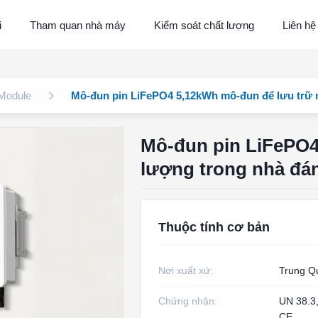
i
Tham quan nhà máy
Kiểm soát chất lượng
Liên hệ
 Module
Mô-đun pin LiFePO4 5,12kWh mô-đun để lưu trữ n
Mô-đun pin LiFePO4
lượng trong nhà đán
Thuộc tính cơ bản
Nơi xuất xứ:
Trung Q
Chứng nhận:
UN 38.3
CE