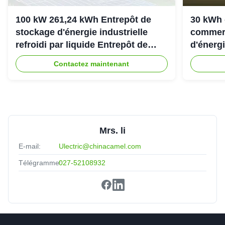
100 kW 261,24 kWh Entrepôt de
30 kWh 
stockage d'énergie industrielle
commerc
refroidi par liquide Entrepôt de
d'énergi
stockage d'énergie refroidi par
307.2Vd
Contactez maintenant
liquide IP54
Mrs. li
E-mail:
Ulectric@chinacamel.com
Télégramme:
027-52108932