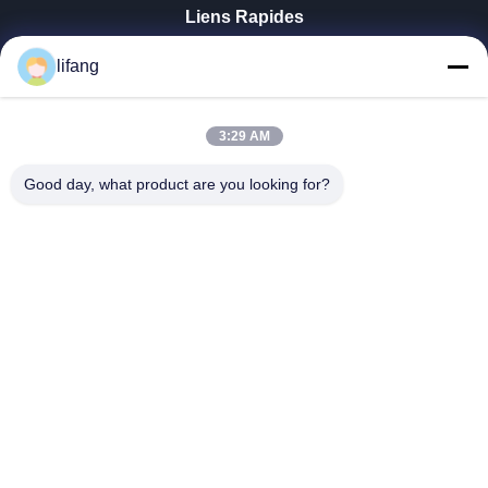
Liens Rapides
Aperçu
lifang
Produits
A Propos De Nous
Visite D'usine
3:29 AM
Contrôle De La Qualité
Good day, what product are you looking for?
Contact
Nouvelles
Tous Les Cas
Blog
Ulectric Technology Co., Ltd.
86-027-52108932
Ulectric@chinacamel.com
Suivez-Nous!