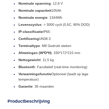
Nominale spanning
: 12,8 V
Nominale capaciteit
105Ah
Nominale energie
: 1344Wh
Levenscyclus
: > 3000 cycli (0,5C, 80% DOD)
IP-classificatie
IP65:
Certificering
UN38.3
Terminaltype
: M8 Gedrukt steken
Afmetingen (W*D*H)
: 330*172*215 mm
Nettogewicht
: 11,5 kg
Bluetooth
: Facultatief (real-time monitoring)
Verwarmingsfunctie
Optioneel (laadt op lage
temperatuur)
Garantie
: 36 maanden
Productbeschrijving