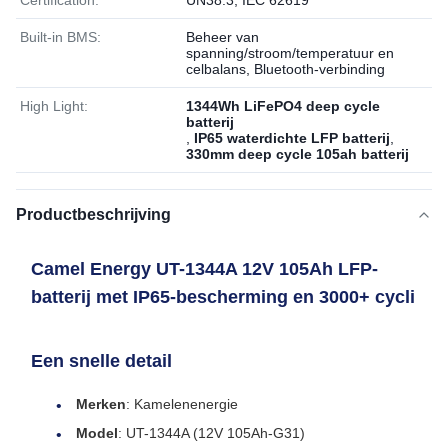
Certification:
UN38.3, IEC 62619
Built-in BMS:
Beheer van
spanning/stroom/temperatuur en
celbalans, Bluetooth-verbinding
High Light:
1344Wh LiFePO4 deep cycle
batterij
,
IP65 waterdichte LFP batterij
,
330mm deep cycle 105ah batterij
Productbeschrijving
Camel Energy UT-1344A 12V 105Ah LFP-
batterij met IP65-bescherming en 3000+ cycli
Een snelle detail
Merken
: Kamelenenergie
Model
: UT-1344A (12V 105Ah-G31)