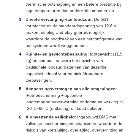
thermische ontsnapping en een betere prestatie bij
lage temperaturen dan andere lithiumbatterijen.
Directe vervanging van loodzuur
: De G31-
vormfactor en de standaardspanning van 12,8 V
maken het plug-and-play-gebruik mogelijk,
waardoor de noodzaak van een herconfiguratie van
het systeem wordt weggenomen.
Ruimte- en gewichtsbesparing
: lichtgewicht (11,5
kg) en compact ontwerp ten opzichte van
traditionele loodzuurbatterijen van dezelfde
capaciteit, ideaal voor mobiele/draagbare
toepassingen.
Aanpassingsvermogen aan alle omgevingen
:
IP65-bescherming + optionele
laagtemperatuurverwarming ondersteunt werking bij
-20°C~60°C (ontlading) en koud opladen.
Alomvattende veiligheid
: Ingebouwd BMS met
volledige beschermingsmechanismen, waardoor de
risico's van kortsluiting, overlading, oververhitting en