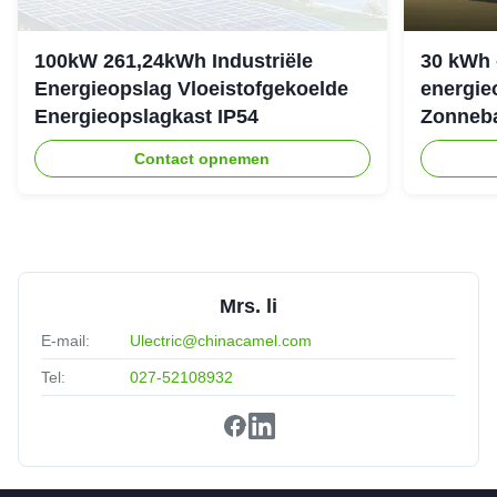
100kW 261,24kWh Industriële
30 kWh 
Energieopslag Vloeistofgekoelde
energie
Energieopslagkast IP54
Zonneba
307.2Vd
Contact opnemen
Mrs. li
E-mail:
Ulectric@chinacamel.com
Tel:
027-52108932