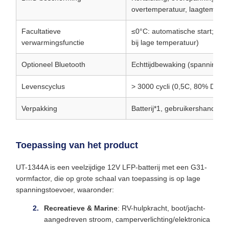
overtemperatuur, laagtempera
Facultatieve
≤0°C: automatische start; >5°
verwarmingsfunctie
bij lage temperatuur)
Optioneel Bluetooth
Echttijdbewaking (spanning/
Levenscyclus
> 3000 cycli (0,5C, 80% DOD)
Verpakking
Batterij*1, gebruikershandle
Toepassing van het product
UT-1344A is een veelzijdige 12V LFP-batterij met een G31-
vormfactor, die op grote schaal van toepassing is op lage
spanningstoevoer, waaronder:
Recreatieve & Marine
: RV-hulpkracht, boot/jacht-
aangedreven stroom, camperverlichting/elektronica