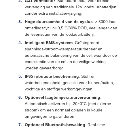
G31 vormfactor
: Standaard maat voor directe
vervanging van traditionele 12V loodzuurbatterijen,
zonder extra installatiewijziging.
Hoge duurzaamheid van de cyclus
: > 3000 laad-
ontladingscycli bij 0,5 C/80% DOD, veel langer dan
de levensduur van de loodzuurbatterij.
Intelligent BMS-systeem
: Geïntegreerd
spannings-/stroom-/temperatuurbeheer en
automatische balancering van de cel, waardoor de
consistentie van de cel en de veilige werking
worden gewaarborgd.
IP65 robuuste bescherming
: Stof- en
waterbestendigheid, geschikt voor binnen/buiten,
vochtige en stoffige werkomgevingen.
Optioneel laagtemperatuurverwarming
:
Automatisch activeren bij -20~0°C (met externe
stroom) om een normaal opladen in koude
omgevingen te garanderen.
Optioneel Bluetooth-bewaking
: Real-time