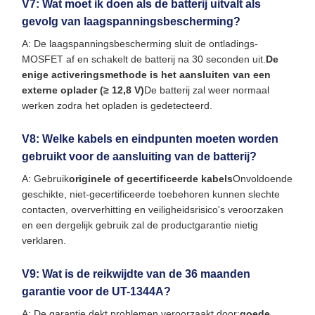
V7: Wat moet ik doen als de batterij uitvalt als
gevolg van laagspanningsbescherming?
A: De laagspanningsbescherming sluit de ontladings-
MOSFET af en schakelt de batterij na 30 seconden uit.
De
enige activeringsmethode is het aansluiten van een
externe oplader (≥ 12,8 V)
De batterij zal weer normaal
werken zodra het opladen is gedetecteerd.
V8: Welke kabels en eindpunten moeten worden
gebruikt voor de aansluiting van de batterij?
A: Gebruik
originele of gecertificeerde kabels
Onvoldoende
geschikte, niet-gecertificeerde toebehoren kunnen slechte
contacten, oververhitting en veiligheidsrisico's veroorzaken
en een dergelijk gebruik zal de productgarantie nietig
verklaren.
V9: Wat is de reikwijdte van de 36 maanden
garantie voor de UT-1344A?
A: De garantie dekt problemen veroorzaakt door:
goede