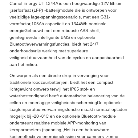
Camel Energy UT-1344A is een hoogwaardige 12V lithium-
ijzerfosfaat (LFP) -batterijmodule die is ontworpen voor
veelzijdige lage-spanningsscenario's, met een G31-
vormfactor,105Ah capaciteit en 1344Wh nominale
energieGebouwd met een robuuste ABS-shell,
geïntegreerde intelligente BMS en optionele
Bluetooth/verwarmingsfuncties, biedt het 24/7
onderhoudsvrije werking met superieure
veiligheid.duurzaamheid van de cyclus en aanpasbaarheid
aan het milieu.
Ontworpen als een directe drop-in vervanging voor
traditionele loodzuurbatterijen, biedt het een compact,
lichtgewicht ontwerp terwijl het IP65 stof- en
waterbestendigheid heeft.automatische balancering van de
cellen en meerlagige veiligheidsbeschermingDe optionele
laagtemperatuurverwarmingsfunctie maakt normaal opladen
mogelijk bij -20~0°C en de optionele Bluetooth-module
ondersteunt realtime mobiele APP-monitoring van
kernparameters (spanning,,Het is een betrouwbare,
kosteneffectieve energieoplossing voor campers, zonne-