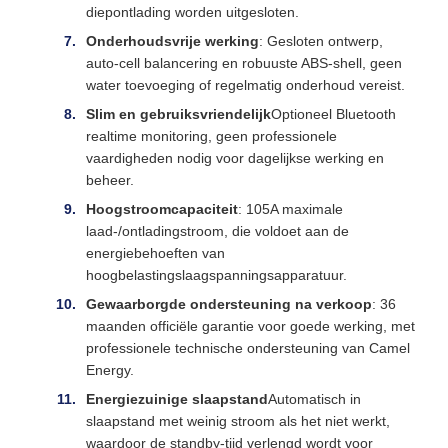
diepontlading worden uitgesloten.
Onderhoudsvrije werking
: Gesloten ontwerp,
auto-cell balancering en robuuste ABS-shell, geen
water toevoeging of regelmatig onderhoud vereist.
Slim en gebruiksvriendelijk
Optioneel Bluetooth
realtime monitoring, geen professionele
vaardigheden nodig voor dagelijkse werking en
beheer.
Hoogstroomcapaciteit
: 105A maximale
laad-/ontladingstroom, die voldoet aan de
energiebehoeften van
hoogbelastingslaagspanningsapparatuur.
Gewaarborgde ondersteuning na verkoop
: 36
maanden officiële garantie voor goede werking, met
professionele technische ondersteuning van Camel
Energy.
Energiezuinige slaapstand
Automatisch in
slaapstand met weinig stroom als het niet werkt,
waardoor de standby-tijd verlengd wordt voor