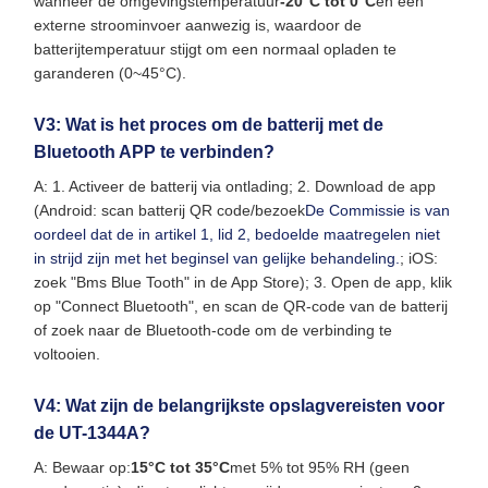
wanneer de omgevingstemperatuur
-20°C tot 0°C
en een
externe stroominvoer aanwezig is, waardoor de
batterijtemperatuur stijgt om een normaal opladen te
garanderen (0~45°C).
V3: Wat is het proces om de batterij met de
Bluetooth APP te verbinden?
A: 1. Activeer de batterij via ontlading; 2. Download de app
(Android: scan batterij QR code/bezoek
De Commissie is van
oordeel dat de in artikel 1, lid 2, bedoelde maatregelen niet
in strijd zijn met het beginsel van gelijke behandeling.
; iOS:
zoek "Bms Blue Tooth" in de App Store); 3. Open de app, klik
op "Connect Bluetooth", en scan de QR-code van de batterij
of zoek naar de Bluetooth-code om de verbinding te
voltooien.
V4: Wat zijn de belangrijkste opslagvereisten voor
de UT-1344A?
A: Bewaar op:
15°C tot 35°C
met 5% tot 95% RH (geen