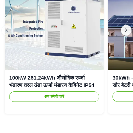
100kW 261.24kWh औद्योगिक ऊर्जा
30kWh - 
भंडारण तरल ठंडा ऊर्जा भंडारण कैबिनेट IP54
सौर बैटरी
अब संपर्क करें