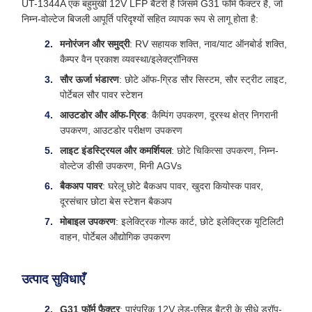
UT-1344A एक बहुमुखी 12V LFP बैटरी है जिसमें G31 फॉर्म फैक्टर है, जो
निम्न-वोल्टेज बिजली आपूर्ति परिदृश्यों सहित व्यापक रूप से लागू होता है:
मनोरंजन और समुद्री
: RV सहायक शक्ति, नाव/याट ऑनबोर्ड शक्ति,
कैम्पर वैन प्रकाश व्यवस्था/इलेक्ट्रॉनिक्स
सौर ऊर्जा भंडारण
: छोटे ऑफ-ग्रिड सौर सिस्टम, सौर स्ट्रीट लाइट,
पोर्टेबल सौर पावर स्टेशन
आउटडोर और ऑफ-ग्रिड
: कैम्पिंग उपकरण, दूरस्थ क्षेत्र निगरानी
उपकरण, आउटडोर परीक्षण उपकरण
लाइट इंडस्ट्रियल और कमर्शियल
: छोटे चिकित्सा उपकरण, निम्न-
वोल्टेज डीसी उपकरण, मिनी AGVs
बैकअप पावर
: घरेलू छोटे बैकअप पावर, खुदरा कियोस्क पावर,
दूरसंचार छोटा बेस स्टेशन बैकअप
मोबाइल उपकरण
: इलेक्ट्रिक गोल्फ कार्ट, छोटे इलेक्ट्रिक यूटिलिटी
वाहन, पोर्टेबल औद्योगिक उपकरण
उत्पाद सुविधाएँ
G31 फॉर्म फैक्टर
: पारंपरिक 12V लेड-एसिड बैटरी के सीधे ड्रॉप-