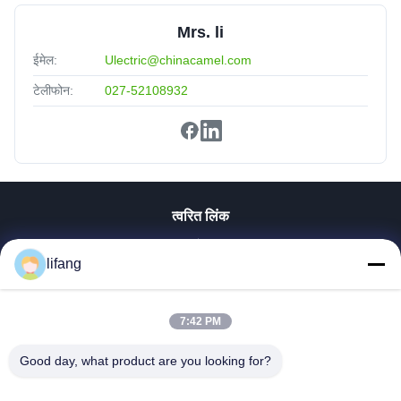
Mrs. li
ईमेल:
Ulectric@chinacamel.com
टेलीफोन:
027-52108932
त्वरित लिंक
होम
lifang
उत्पाद
हमारे बारे में
फैक्टरी यात्रा
7:42 PM
गुणवत्ता नियंत्रण
Good day, what product are you looking for?
हमसे संपर्क करें
समाचार