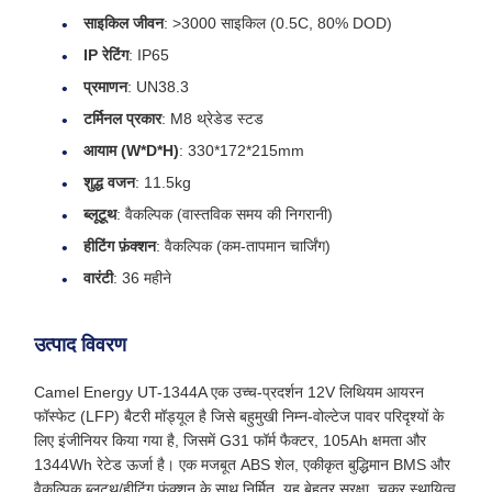
साइकिल जीवन
: >3000 साइकिल (0.5C, 80% DOD)
IP रेटिंग
: IP65
प्रमाणन
: UN38.3
टर्मिनल प्रकार
: M8 थ्रेडेड स्टड
आयाम (W*D*H)
: 330*172*215mm
शुद्ध वजन
: 11.5kg
ब्लूटूथ
: वैकल्पिक (वास्तविक समय की निगरानी)
हीटिंग फ़ंक्शन
: वैकल्पिक (कम-तापमान चार्जिंग)
वारंटी
: 36 महीने
उत्पाद विवरण
Camel Energy UT-1344A एक उच्च-प्रदर्शन 12V लिथियम आयरन
फॉस्फेट (LFP) बैटरी मॉड्यूल है जिसे बहुमुखी निम्न-वोल्टेज पावर परिदृश्यों के
लिए इंजीनियर किया गया है, जिसमें G31 फॉर्म फैक्टर, 105Ah क्षमता और
1344Wh रेटेड ऊर्जा है। एक मजबूत ABS शेल, एकीकृत बुद्धिमान BMS और
वैकल्पिक ब्लूटूथ/हीटिंग फ़ंक्शन के साथ निर्मित, यह बेहतर सुरक्षा, चक्र स्थायित्व