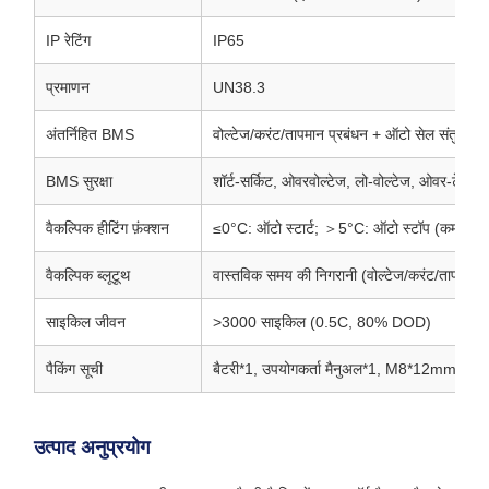
IP रेटिंग
IP65
प्रमाणन
UN38.3
अंतर्निहित BMS
वोल्टेज/करंट/तापमान प्रबंधन + ऑटो सेल संतुलन
BMS सुरक्षा
शॉर्ट-सर्किट, ओवरवोल्टेज, लो-वोल्टेज, ओवर-टेम्प, लो
वैकल्पिक हीटिंग फ़ंक्शन
≤0°C: ऑटो स्टार्ट; ＞5°C: ऑटो स्टॉप (कम-तापमान
वैकल्पिक ब्लूटूथ
वास्तविक समय की निगरानी (वोल्टेज/करंट/तापमा
साइकिल जीवन
>3000 साइकिल (0.5C, 80% DOD)
पैकिंग सूची
बैटरी*1, उपयोगकर्ता मैनुअल*1, M8*12mm*2
उत्पाद अनुप्रयोग