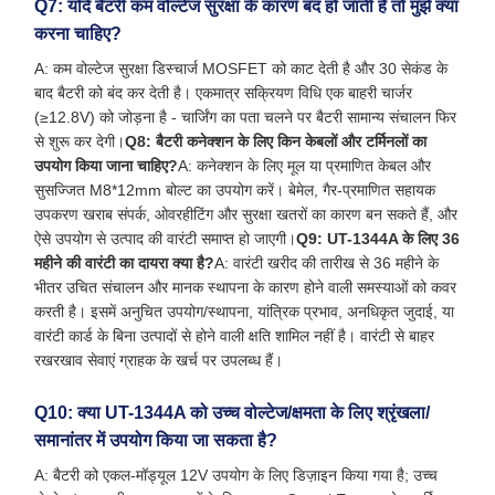
Q7: यदि बैटरी कम वोल्टेज सुरक्षा के कारण बंद हो जाती है तो मुझे क्या
करना चाहिए?
A: कम वोल्टेज सुरक्षा डिस्चार्ज MOSFET को काट देती है और 30 सेकंड के
बाद बैटरी को बंद कर देती है। एकमात्र सक्रियण विधि एक बाहरी चार्जर
(≥12.8V) को जोड़ना है - चार्जिंग का पता चलने पर बैटरी सामान्य संचालन फिर
से शुरू कर देगी।
Q8: बैटरी कनेक्शन के लिए किन केबलों और टर्मिनलों का
उपयोग किया जाना चाहिए?
A: कनेक्शन के लिए मूल या प्रमाणित केबल और
सुसज्जित M8*12mm बोल्ट का उपयोग करें। बेमेल, गैर-प्रमाणित सहायक
उपकरण खराब संपर्क, ओवरहीटिंग और सुरक्षा खतरों का कारण बन सकते हैं, और
ऐसे उपयोग से उत्पाद की वारंटी समाप्त हो जाएगी।
Q9: UT-1344A के लिए 36
महीने की वारंटी का दायरा क्या है?
A: वारंटी खरीद की तारीख से 36 महीने के
भीतर उचित संचालन और मानक स्थापना के कारण होने वाली समस्याओं को कवर
करती है। इसमें अनुचित उपयोग/स्थापना, यांत्रिक प्रभाव, अनधिकृत जुदाई, या
वारंटी कार्ड के बिना उत्पादों से होने वाली क्षति शामिल नहीं है। वारंटी से बाहर
रखरखाव सेवाएं ग्राहक के खर्च पर उपलब्ध हैं।
Q10: क्या UT-1344A को उच्च वोल्टेज/क्षमता के लिए श्रृंखला/
समानांतर में उपयोग किया जा सकता है?
A: बैटरी को एकल-मॉड्यूल 12V उपयोग के लिए डिज़ाइन किया गया है; उच्च