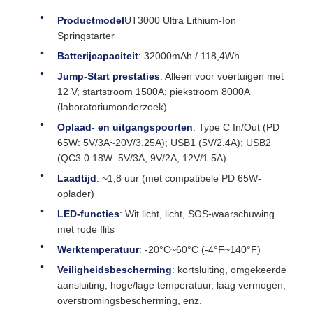
Productmodel
UT3000 Ultra Lithium-Ion
Springstarter
Batterijcapaciteit
: 32000mAh / 118,4Wh
Jump-Start prestaties
: Alleen voor voertuigen met
12 V; startstroom 1500A; piekstroom 8000A
(laboratoriumonderzoek)
Oplaad- en uitgangspoorten
: Type C In/Out (PD
65W: 5V/3A~20V/3.25A); USB1 (5V/2.4A); USB2
(QC3.0 18W: 5V/3A, 9V/2A, 12V/1.5A)
Laadtijd
: ~1,8 uur (met compatibele PD 65W-
oplader)
LED-functies
: Wit licht, licht, SOS-waarschuwing
met rode flits
Werktemperatuur
: -20°C~60°C (-4°F~140°F)
Veiligheidsbescherming
: kortsluiting, omgekeerde
aansluiting, hoge/lage temperatuur, laag vermogen,
overstromingsbescherming, enz.