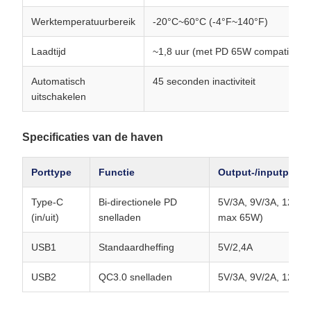
Werktemperatuurbereik
-20°C~60°C (-4°F~140°F)
Laadtijd
~1,8 uur (met PD 65W compatibele 
Automatisch
45 seconden inactiviteit
uitschakelen
Specificaties van de haven
Porttype
Functie
Output-/inputparam
Type-C
Bi-directionele PD
5V/3A, 9V/3A, 12V/3
(in/uit)
snelladen
max 65W)
USB1
Standaardheffing
5V/2,4A
USB2
QC3.0 snelladen
5V/3A, 9V/2A, 12V/1