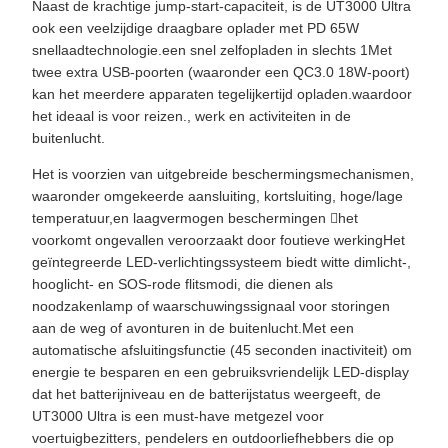
Naast de krachtige jump-start-capaciteit, is de UT3000 Ultra
ook een veelzijdige draagbare oplader met PD 65W
snellaadtechnologie.een snel zelfopladen in slechts 1Met
twee extra USB-poorten (waaronder een QC3.0 18W-poort)
kan het meerdere apparaten tegelijkertijd opladen.waardoor
het ideaal is voor reizen., werk en activiteiten in de
buitenlucht.
Het is voorzien van uitgebreide beschermingsmechanismen,
waaronder omgekeerde aansluiting, kortsluiting, hoge/lage
temperatuur,en laagvermogen beschermingen het
voorkomt ongevallen veroorzaakt door foutieve werkingHet
geïntegreerde LED-verlichtingssysteem biedt witte dimlicht-,
hooglicht- en SOS-rode flitsmodi, die dienen als
noodzakenlamp of waarschuwingssignaal voor storingen
aan de weg of avonturen in de buitenlucht.Met een
automatische afsluitingsfunctie (45 seconden inactiviteit) om
energie te besparen en een gebruiksvriendelijk LED-display
dat het batterijniveau en de batterijstatus weergeeft, de
UT3000 Ultra is een must-have metgezel voor
voertuigbezitters, pendelers en outdoorliefhebbers die op