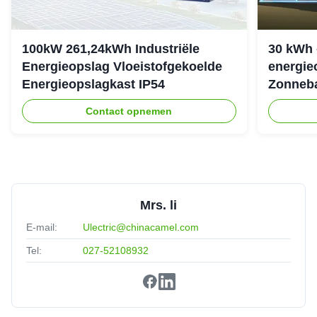
100kW 261,24kWh Industriële
30 kWh 
Energieopslag Vloeistofgekoelde
energie
Energieopslagkast IP54
Zonneba
307.2Vd
Contact opnemen
Mrs. li
E-mail:
Ulectric@chinacamel.com
Tel:
027-52108932