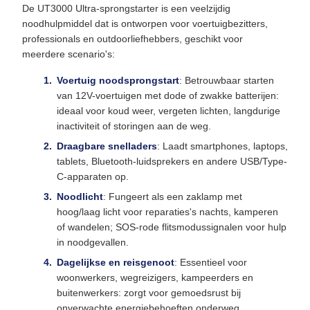
De UT3000 Ultra-sprongstarter is een veelzijdig
noodhulpmiddel dat is ontworpen voor voertuigbezitters,
professionals en outdoorliefhebbers, geschikt voor
meerdere scenario's:
Voertuig noodsprongstart
: Betrouwbaar starten
van 12V-voertuigen met dode of zwakke batterijen:
ideaal voor koud weer, vergeten lichten, langdurige
inactiviteit of storingen aan de weg.
Draagbare snelladers
: Laadt smartphones, laptops,
tablets, Bluetooth-luidsprekers en andere USB/Type-
C-apparaten op.
Noodlicht
: Fungeert als een zaklamp met
hoog/laag licht voor reparaties's nachts, kamperen
of wandelen; SOS-rode flitsmodussignalen voor hulp
in noodgevallen.
Dagelijkse en reisgenoot
: Essentieel voor
woonwerkers, wegreizigers, kampeerders en
buitenwerkers: zorgt voor gemoedsrust bij
onverwachte energiebehoeften onderweg.