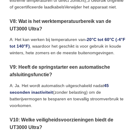
extreme temperaturen of direct zonlicht);3 Gebruik originele
of gecertificeerde laadkabelsVerwijder het apparaat niet.
V8: Wat is het werktemperatuurbereik van de
UT3000 Ultra?
A: Het kan werken bij temperaturen van
-20°C tot 60°C (-4°F
tot 140°F)
, waardoor het geschikt is voor gebruik in koude
winters, hete zomers en de meeste buitenomgevingen.
V9: Heeft de springstarter een automatische
afsluitingsfunctie?
A: Ja. Het wordt automatisch uitgeschakeld nadat
45
seconden inactiviteit
(zonder belasting) om de
batterijvermogen te besparen en toevallig stroomverbruik te
voorkomen.
V10: Welke veiligheidsvoorzieningen biedt de
UT3000 Ultra?