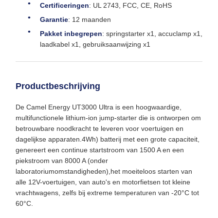
Certificeringen
: UL 2743, FCC, CE, RoHS
Garantie
: 12 maanden
Pakket inbegrepen
: springstarter x1, accuclamp x1,
laadkabel x1, gebruiksaanwijzing x1
Productbeschrijving
De Camel Energy UT3000 Ultra is een hoogwaardige,
multifunctionele lithium-ion jump-starter die is ontworpen om
betrouwbare noodkracht te leveren voor voertuigen en
dagelijkse apparaten.4Wh) batterij met een grote capaciteit,
genereert een continue startstroom van 1500 A en een
piekstroom van 8000 A (onder
laboratoriumomstandigheden),het moeiteloos starten van
alle 12V-voertuigen, van auto's en motorfietsen tot kleine
vrachtwagens, zelfs bij extreme temperaturen van -20°C tot
60°C.