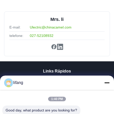
Mrs. li
E-mail:
Ulectric@chinacamel.com
telefone:
027-52108932
Links Rápidos
Casa
lifang
Produtos
Quem Somos
Fábrica
1:40 PM
Controle De Qualidade
Good day, what product are you looking for?
Fale Conosco