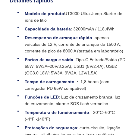
Detalhes rápidos
Modelo de produto
UT3000 Ultra-Jump-Starter de
íons de lítio
Capacidade da bateria
: 32000mAh / 118,4Wh
Desempenho de arranque rápido
: apenas
veículos de 12 V; corrente de arranque de 1500 A;
corrente de pico de 8000 A (testada em laboratório)
Portos de carga e saída
: Tipo-C Entrada/Saída (PD
65W: 5V/3A~20V/3.25A); USB1 (5V/2.4A); USB2
(QC3.0 18W: 5V/3A, 9V/2A, 12V/1.5A)
Tempo de carregamento
: ~ 1,8 horas (com
carregador PD 65W compatível)
Funções de LED
: Luz de cruzamento branca, luz
de cruzamento, alarme SOS flash vermelho
Temperatura de funcionamento
: -20°C~60°C
(-4°F~140°F)
Protecções de segurança
: curto-circuito, ligação
inversa, alta/baixa temperatura, baixa potência,