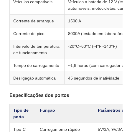
Veículos compatíveis
Veículos a bateria de 12 V (todos o
automóveis, motocicletas, camin
Corrente de arranque
1500 A
Corrente de pico
8000A (testado em laboratório, du
Intervalo de temperatura
-20°C~60°C (-4°F~140°F)
de funcionamento
Tempo de carregamento
~1,8 horas (com carregador comp
Desligação automática
45 segundos de inatividade
Especificações dos portos
Tipo de
Função
Parâmetros de sa
porta
Tipo-C
Carregamento rápido
5V/3A, 9V/3A, 12V