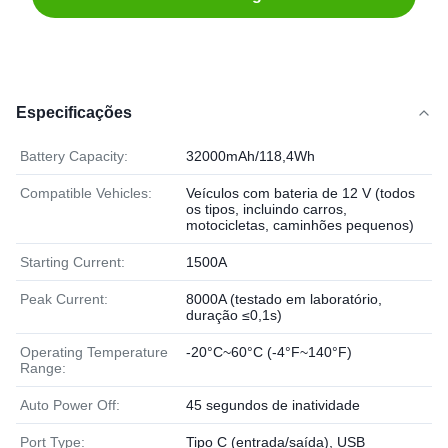
Especificações
Battery Capacity:
32000mAh/118,4Wh
Compatible Vehicles:
Veículos com bateria de 12 V (todos
os tipos, incluindo carros,
motocicletas, caminhões pequenos)
Starting Current:
1500A
Peak Current:
8000A (testado em laboratório,
duração ≤0,1s)
Operating Temperature
-20°C~60°C (-4°F~140°F)
Range:
Auto Power Off:
45 segundos de inatividade
Port Type:
Tipo C (entrada/saída), USB