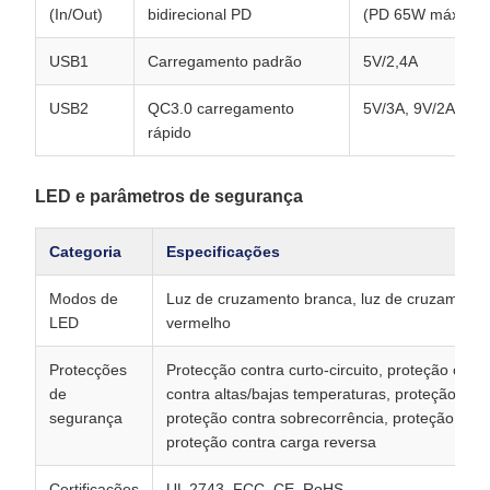
(In/Out)
bidirecional PD
(PD 65W máximo)
USB1
Carregamento padrão
5V/2,4A
USB2
QC3.0 carregamento
5V/3A, 9V/2A, 12
rápido
LED e parâmetros de segurança
Categoria
Especificações
Modos de
Luz de cruzamento branca, luz de cruzamento
LED
vermelho
Protecções
Protecção contra curto-circuito, proteção cont
de
contra altas/bajas temperaturas, proteção cont
segurança
proteção contra sobrecorrência, proteção con
proteção contra carga reversa
Certificações
UL 2743, FCC, CE, RoHS