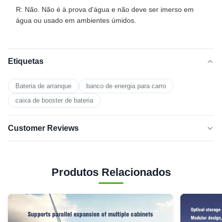
R: Não. Não é à prova d'água e não deve ser imerso em
água ou usado em ambientes úmidos.
Etiquetas
Bateria de arranque
banco de energia para carro
caixa de booster de bateria
Customer Reviews
5.0
★★★★★
★★★★★
Based on 50 reviews recently
Produtos Relacionados
5 star
100%
4 star
0
3 star
0
2 star
0