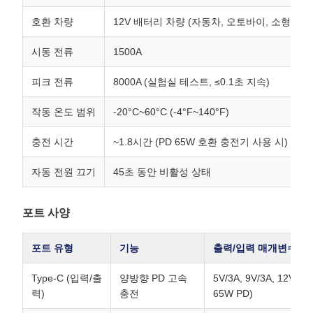
호환 차량
12V 배터리 차량 (자동차, 오토바이, 소형 트럭
시동 전류
1500A
피크 전류
8000A (실험실 테스트, ≤0.1초 지속)
작동 온도 범위
-20°C~60°C (-4°F~140°F)
충전 시간
~1.8시간 (PD 65W 호환 충전기 사용 시)
자동 전원 끄기
45초 동안 비활성 상태
포트 사양
포트 유형
기능
출력/입력 매개변수
Type-C (입력/출
양방향 PD 고속
5V/3A, 9V/3A, 12V/3A
력)
충전
65W PD)