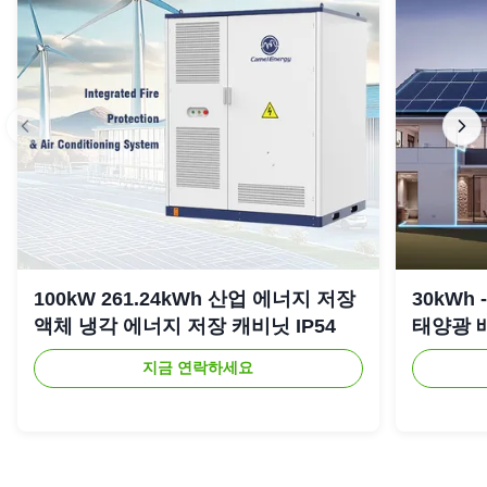
Faye F
★★★★★
★★★★★
F
Anguilla
Apr 3.2026
Very much needed product. Used it to charge my phone
when my electricity went out. Still using the same battery
charge. Great product for the price. Love that I can just put
this item in my vehicle because it's so portable.
Considering another one for other vehicle.
100kW 261.24kWh 산업 에너지 저장
30kWh
액체 냉각 에너지 저장 캐비닛 IP54
태양광 배
지금 연락하세요