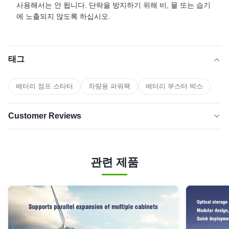
사용해서는 안 됩니다. 단락을 방지하기 위해 비, 물 또는 습기
에 노출되지 않도록 하십시오.
태그
배터리 점프 스타터
차량용 파워팩
배터리 부스터 박스
Customer Reviews
5.0
★★★★★
★★★★★
Based on 50 reviews recently
관련 제품
5 star
100%
4 star
0
3 star
0
2 star
0
1 star
0