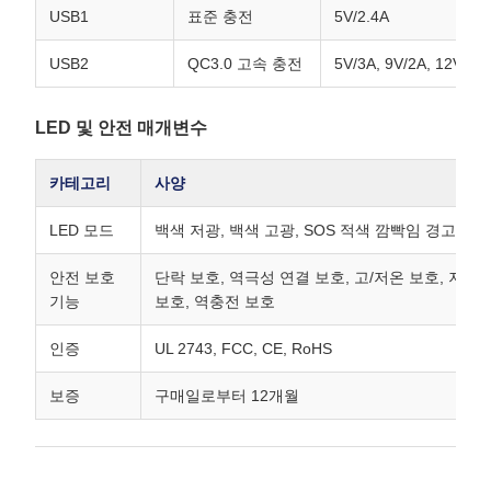
USB1
표준 충전
5V/2.4A
USB2
QC3.0 고속 충전
5V/3A, 9V/2A, 12V/1
LED 및 안전 매개변수
카테고리
사양
LED 모드
백색 저광, 백색 고광, SOS 적색 깜빡임 경고
안전 보호
단락 보호, 역극성 연결 보호, 고/저온 보호, 저전
기능
보호, 역충전 보호
인증
UL 2743, FCC, CE, RoHS
보증
구매일로부터 12개월