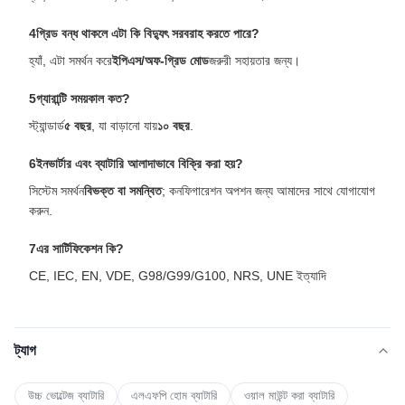
4গ্রিড বন্ধ থাকলে এটা কি বিদ্যুৎ সরবরাহ করতে পারে?
হ্যাঁ, এটা সমর্থন করে
ইপিএস/অফ-গ্রিড মোড
জরুরী সহায়তার জন্য।
5গ্যারান্টি সময়কাল কত?
স্ট্যান্ডার্ড
৫ বছর
, যা বাড়ানো যায়
১০ বছর
.
6ইনভার্টার এবং ব্যাটারি আলাদাভাবে বিক্রি করা হয়?
সিস্টেম সমর্থন
বিভক্ত বা সমন্বিত
; কনফিগারেশন অপশন জন্য আমাদের সাথে যোগাযোগ
করুন.
7এর সার্টিফিকেশন কি?
CE, IEC, EN, VDE, G98/G99/G100, NRS, UNE ইত্যাদি
ট্যাগ
উচ্চ ভোল্টেজ ব্যাটারি
এলএফপি হোম ব্যাটারি
ওয়াল মাউন্ট করা ব্যাটারি