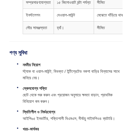
সম্প্রসারণযোগ্যতা
১৫ কিলোওয়াট ঘন্টা পর্যন্ত
সীমিত
ইনস্টলেশন
দেওয়াল-মাউন্ট
মেঝেতে দাঁড়িয়ে থাকা
সৌর সামঞ্জস্যতা
হ্যাঁ।
সীমিত
পণ্য সুবিধা
নমনীয় নিয়োগ
স্ট্যাক বা ওয়াল-মাউন্ট; বিভক্ত / ইন্টিগ্রেটেড নকশা বাড়ির বিন্যাসের সাথে
মানিয়ে নেয়।
স্কেলযোগ্য শক্তি
ছোট থেকে শুরু করুন এবং প্রয়োজন অনুসারে ক্ষমতা বাড়ান, প্রাথমিক
বিনিয়োগ কম করুন।
স্থিতিশীল ও নির্ভরযোগ্য
আইপি৬৫ ইনভার্টার, শক্তিশালী বিএমএস, দীর্ঘায়ু লাইফপিও৪ ব্যাটারি।
খরচ-কার্যকর