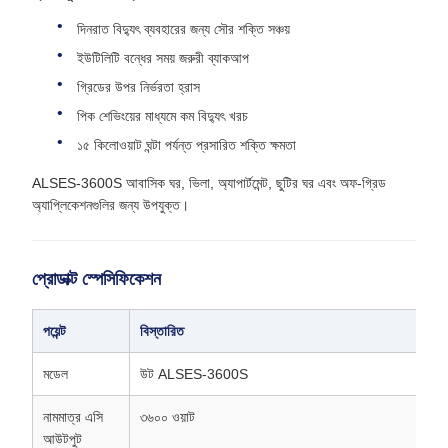
দিনরাত বিদ্যুৎ ব্যবহারের জন্য সৌর শক্তি সঞ্চয়
ইউটিলিটি বন্ধের সময় জরুরী ব্যাকআপ
গ্রিডের উপর নির্ভরতা হ্রাস
পিক শেভিংয়ের মাধ্যমে কম বিদ্যুৎ খরচ
১৫ কিলোওয়াট ঘন্টা পর্যন্ত প্রসারিত শক্তি ক্ষমতা
ALSES-3600S আবাসিক ঘর, ভিলা, অ্যাপার্টমেন্ট, ছুটির ঘর এবং অফ-গ্রিড
অ্যাপ্লিকেশনগুলির জন্য উপযুক্ত।
প্রোডাক্ট স্পেসিফিকেশন
পয়েন্ট
বিস্তারিত
মডেল
উট ALSES-3600S
নামমাত্র এসি
৩৬০০ ওয়াট
আউটপুট