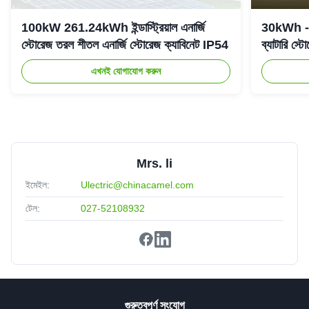
100kW 261.24kWh ইন্ডাস্ট্রিয়াল এনার্জি
30kWh - 6
স্টোরেজ তরল শীতল এনার্জি স্টোরেজ ক্যাবিনেট IP54
ব্যাটারি স
এখনই যোগাযোগ করুন
Mrs. li
ইমেইল:
Ulectric@chinacamel.com
টেল:
027-52108932
গুরুত্বপূর্ণ সংযোগ