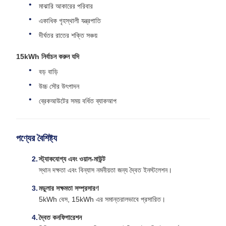
মাঝারি আকারের পরিবার
একাধিক গৃহস্থালী যন্ত্রপাতি
দীর্ঘতর রাতের শক্তি সঞ্চয়
15kWh নির্বাচন করুন যদি
বড় বাড়ি
উচ্চ সৌর উৎপাদন
ব্রেকআউটের সময় বর্ধিত ব্যাকআপ
পণ্যের বৈশিষ্ট্য
স্ট্যাকযোগ্য এবং ওয়াল-মাউন্ট
স্থান দক্ষতা এবং বিন্যাস নমনীয়তা জন্য দ্বৈত ইনস্টলেশন।
মডুলার সক্ষমতা সম্প্রসারণ
5kWh বেস, 15kWh এর সমান্তরালভাবে প্রসারিত।
দ্বৈত কনফিগারেশন