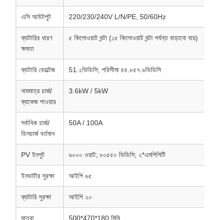
এসি আউটপুট
220/230/240V L/N/PE, 50/60Hz
ব্যাটারির ধারণ
৫ কিলোওয়াট ঘন্টা (১৫ কিলোওয়াট ঘন্টা পর্যন্ত বাড়ানো যায়)
ক্ষমতা
ব্যাটারি ভোল্টেজ
51.২ভিডিসি; পরিসীমা ৪৪.৮৫৭.৬ভিডিসি
নামমাত্র চার্জ/
3.6kW / 5kW
ব্যাকেজ পাওয়ার
সর্বাধিক চার্জ/
50A / 100A
ডিসচার্জ বর্তমান
PV ইনপুট
৬০০০ ওয়াট; ৮০৫৫০ ভিডিসি; ২*এমপিপিটি
ইনভার্টার সুরক্ষা
আইপি ৬৫
ব্যাটারি সুরক্ষা
আইপি ২০
মাত্রা
500*470*180 মিমি