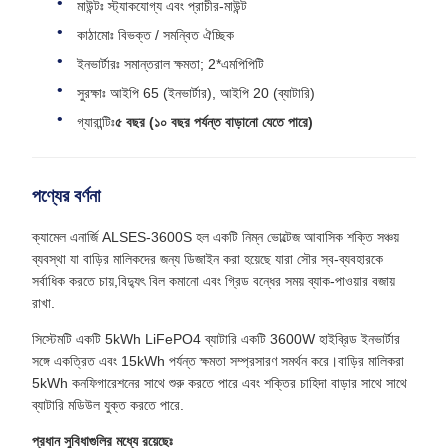
মাউন্টঃ স্ট্যাকযোগ্য এবং প্রাচীর-মাউন্ট
কাঠামোঃ বিভক্ত / সমন্বিত ঐচ্ছিক
ইনভার্টারঃ সমান্তরাল ক্ষমতা; 2*এমপিপিটি
সুরক্ষাঃ আইপি 65 (ইনভার্টার), আইপি 20 (ব্যাটারি)
গ্যারান্টিঃ
৫ বছর (১০ বছর পর্যন্ত বাড়ানো যেতে পারে)
পণ্যের বর্ণনা
ক্যামেল এনার্জি ALSES-3600S হল একটি নিম্ন ভোল্টেজ আবাসিক শক্তি সঞ্চয়
ব্যবস্থা যা বাড়ির মালিকদের জন্য ডিজাইন করা হয়েছে যারা সৌর স্ব-ব্যবহারকে
সর্বাধিক করতে চায়,বিদ্যুৎ বিল কমানো এবং গ্রিড বন্ধের সময় ব্যাক-পাওয়ার বজায়
রাখা.
সিস্টেমটি একটি 5kWh LiFePO4 ব্যাটারি একটি 3600W হাইব্রিড ইনভার্টার
সঙ্গে একত্রিত এবং 15kWh পর্যন্ত ক্ষমতা সম্প্রসারণ সমর্থন করে।বাড়ির মালিকরা
5kWh কনফিগারেশনের সাথে শুরু করতে পারে এবং শক্তির চাহিদা বাড়ার সাথে সাথে
ব্যাটারি মডিউল যুক্ত করতে পারে.
প্রধান সুবিধাগুলির মধ্যে রয়েছেঃ