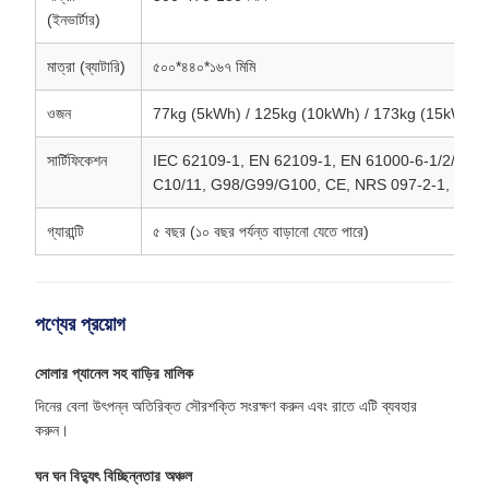
(ইনভার্টার)
মাত্রা (ব্যাটারি)
৫০০*৪৪০*১৬৭ মিমি
ওজন
77kg (5kWh) / 125kg (10kWh) / 173kg (15kWh)
সার্টিফিকেশন
IEC 62109-1, EN 62109-1, EN 61000-6-1/2/3/4,
C10/11, G98/G99/G100, CE, NRS 097-2-1, UNE
গ্যারান্টি
৫ বছর (১০ বছর পর্যন্ত বাড়ানো যেতে পারে)
পণ্যের প্রয়োগ
সোলার প্যানেল সহ বাড়ির মালিক
দিনের বেলা উৎপন্ন অতিরিক্ত সৌরশক্তি সংরক্ষণ করুন এবং রাতে এটি ব্যবহার
করুন।
ঘন ঘন বিদ্যুৎ বিচ্ছিন্নতার অঞ্চল