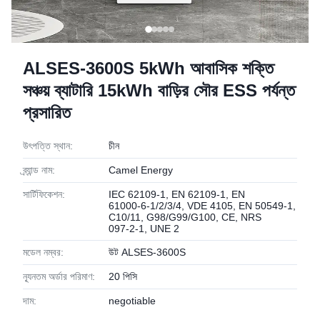
ALSES-3600S 5kWh আবাসিক শক্তি
সঞ্চয় ব্যাটারি 15kWh বাড়ির সৌর ESS পর্যন্ত
প্রসারিত
উৎপত্তি স্থান:
চীন
ব্র্যান্ড নাম:
Camel Energy
সার্টিফিকেশন:
IEC 62109‑1, EN 62109‑1, EN
61000‑6‑1/2/3/4, VDE 4105, EN 50549‑1,
C10/11, G98/G99/G100, CE, NRS
097‑2‑1, UNE 2
মডেল নম্বর:
উট ALSES‑3600S
ন্যূনতম অর্ডার পরিমাণ:
20 পিসি
দাম:
negotiable