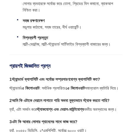
সোলার ব্যবহারকে সর্বোচ্চ করে তোলা, গ্রিডের বিল কমানো, ব্যাকআপ
নিশ্চিত করা।
সহজ রক্ষণাবেক্ষণ
মডুলার কাঠামো, সহজ তারের, দীর্ঘ ওয়ারেন্টি।
বিশ্বব্যাপী প্রস্তুত
মাল্টি-ভোল্টেজ, মাল্টি-স্ট্যান্ডার্ড সার্টিফাইড বিশ্বব্যাপী বাজারের জন্য।
প্রায়শই জিজ্ঞাসিত প্রশ্ন
1স্ট্যান্ডার্ড ক্যাপাসিটি এবং সর্বোচ্চ সম্প্রসারণযোগ্য ক্যাপাসিটি কত?
স্ট্যান্ডার্ডঃ
৫ কিলোওয়াট
: সর্বাধিক প্রসারিতঃ
১৫ কিলোওয়াট
সমান্তরাল ব্যাটারি দিয়ে।
2আমি কি এটাকে দেয়ালে লাগাতে পারি অথবা মুক্তভাবে স্ট্যাক করতে পারি?
হ্যাঁ, এটা সমর্থন করে
স্ট্যাকযোগ্য এবং দেয়াল-মাউন্টযোগ্য
নমনীয় অবস্থানের জন্য।
3এটা কি আমার সোলার প্যানেলের সাথে কাজ করে?
হ্যাঁ, ৮০৫৫০ ভিডিসি, ২*এমপিপিটি, সর্বোচ্চ ৬০০০ ওয়াট।