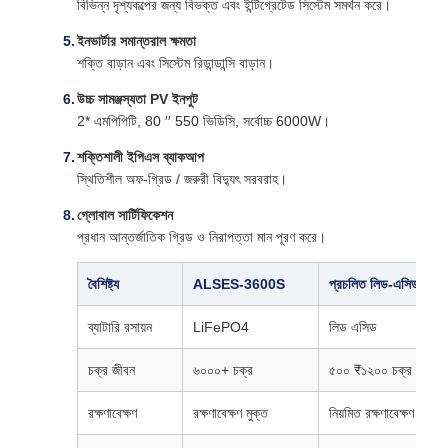
বিভিন্ন দৃশ্যকল্পের জন্য বিভক্ত এবং ইন্টিগ্রেটেড সিস্টেম সমর্থন করে।
ইনভার্টার সমান্তরাল ক্ষমতা
শক্তি বাড়ান এবং সিস্টেম রিডান্ডান্সি বাড়ান।
উচ্চ সামঞ্জস্যতা PV ইনপুট
2* এমপিপিটি, 80 ′′ 550 ভিডিসি, সর্বোচ্চ 6000W।
শক্তিশালী ইপিএস ব্যাকআপ
স্থিতিশীল অফ-গ্রিড / জরুরী বিদ্যুৎ সরবরাহ।
গ্লোবাল সার্টিফিকেশন
প্রধান আন্তর্জাতিক গ্রিড ও নিরাপত্তা মান পূরণ করে।
বৈশিষ্ট্য
ALSES-3600S
প্রচলিত লিড-এসিড ব্যাটা
ব্যাটারি রসায়ন
LiFePO4
লিড এসিড
চক্র জীবন
৬০০০+ চক্র
৫০০ ₹১২০০ চক্র
রক্ষণাবেক্ষণ
রক্ষণাবেক্ষণ মুক্ত
নিয়মিত রক্ষণাবেক্ষণ