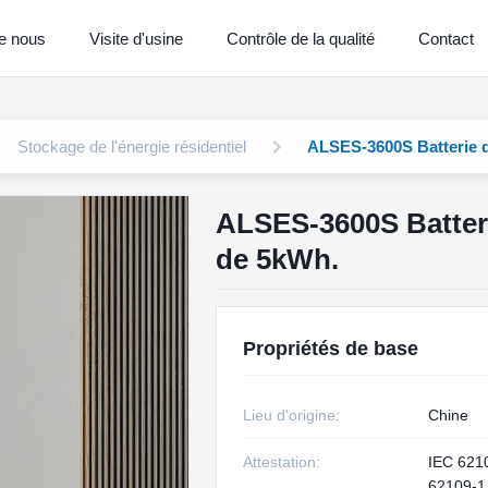
e nous
Visite d'usine
Contrôle de la qualité
Contact
Stockage de l'énergie résidentiel
ALSES-3600S Batterie d
ALSES-3600S Batteri
de 5kWh.
Propriétés de base
Lieu d'origine:
Chine
Attestation:
IEC 621
62109‑1