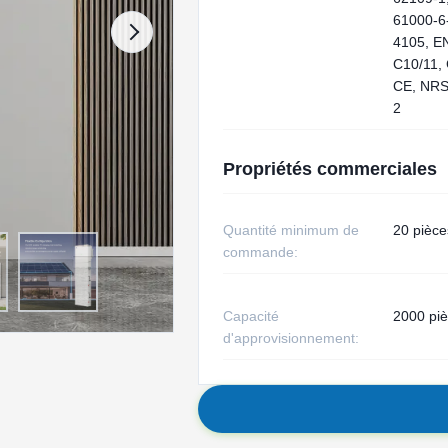
61000‑6
4105, E
C10/11,
CE, NRS
2
Propriétés commerciales
Quantité minimum de
20 pièce
commande:
Capacité
2000 pi
d'approvisionnement: