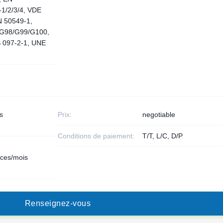
‑1/2/3/4, VDE
N 50549‑1,
 G98/G99/G100,
 097‑2‑1, UNE
s
Prix:
negotiable
Conditions de paiement:
T/T, L/C, D/P
èces/mois
R
e
n
s
e
i
g
n
e
z
-
v
o
u
s