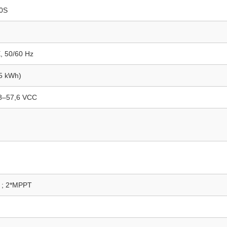
0S
, 50/60 Hz
15 kWh)
,8–57,6 VCC
 ; 2*MPPT