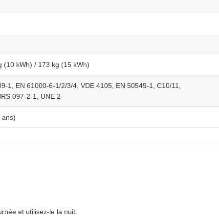
g (10 kWh) / 173 kg (15 kWh)
9‑1, EN 61000‑6‑1/2/3/4, VDE 4105, EN 50549‑1, C10/11,
RS 097‑2‑1, UNE 2
0 ans)
ée et utilisez-le la nuit.