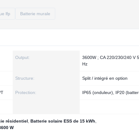
ue lfp
Batterie murale
Output:
3600W ; CA 220/230/240 V 
Hz
Structure:
Split / intégré en option
PT
Protection:
IP65 (onduleur), IP20 (batter
e résidentiel
,
Batterie solaire ESS de 15 kWh
,
 3600 W