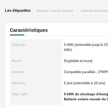
Les étiquettes
Batterie à haute tension
batterie domestiq
Caractéristiques
Capacity:
5 kWh (extensible jusqu'à 15
kWh)
Mount:
Empilable et mural
Inverter:
Compatible parallèle ; 2*MP
Warranty:
5 ans (extensible à 10 ans)
High Light:
5 kWh de stockage d'énergi
Batterie solaire murale de