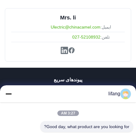
Mrs. li
ایمیل:
Ulectric@chinacamel.com
تلفن:
027-52108932
پیوندهای سریع
خانه
lifang
محصولات
دربارهی ما
کارخانه تور
3:27 AM
کنترل کیفیت
Good day, what product are you looking for?
تماس با ما