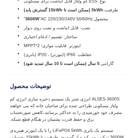
نوع: ESS کم ولتاژ قابل انباشت برای مسکونی
ظرفیت:
5kWh (ممکن است تا 15kWh گسترش یابد)
محصول:
"AC 220/230/240V 50/60Hz"
3600W
نصب: قابل انباشت و نصب روی دیوار
ساختار: تقسیم / ادغام اختیاری
اینورتر: قابلیت موازی؛ 2*MPPT
حفاظت: IP65 (اینورتر) ، IP20 (باتری)
گارانتی:
5 سال (ممکن است تا 10 سال تمدید شود)
توضیحات محصول
ALSES-3600S انرژی شتر یک سیستم ذخیره سازی انرژی کم
ولتاژ مسکونی طراحی شده برای صاحبان خانه که می خواهند
مصرف خود خورشیدی را به حداکثر برسانند،کاهش صورتحساب
برق و حفظ قدرت پشتیبان در هنگام قطع شبکه.
سیستم یک باتری LiFePO4 5kWh را با یک اینورتر هیبریدی
3600W ترکیب می کند و از گسترش ظرفیت تا 15kWh پشتیبانی