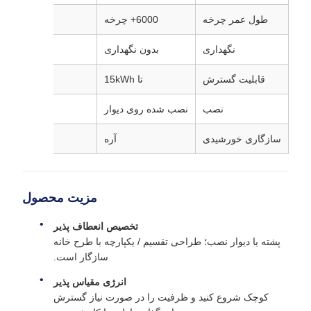
طول عمر چرخه
6000+ چرخه
500 ¥ 1200 چرخه
نگهداری
بدون نگهداری
نگهدار
قابلیت گسترش
تا 15kWh
نصب
نصب شده روی دیوار
ایستادن 
سازگاری خورشیدی
آره
مزیت محصول
تخصیص انعطاف پذیر
پشته یا دیوار نصب؛ طراحی تقسیم / یکپارچه با طرح خانه
سازگار است.
انرژی مقیاس پذیر
کوچک شروع کنید و ظرفیت را در صورت نیاز گسترش