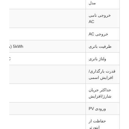
مدل
خروجی نامی
AC
خروجی AC
60Hz
ظرفیت باتری
5kWh (ممکن است تا 15kWh گسترش یابد)
ولتاژ باتری
51.2VDC؛ محدوده 44.8
قدرت بارگذاری/
افزایش اسمی
حداکثر جریان
شارژ/افزایش
ورودی PV
۶۰۰۰ ولت؛ ۸۰۵۵۰VDC؛ ۲
حفاظت از
اینورتر