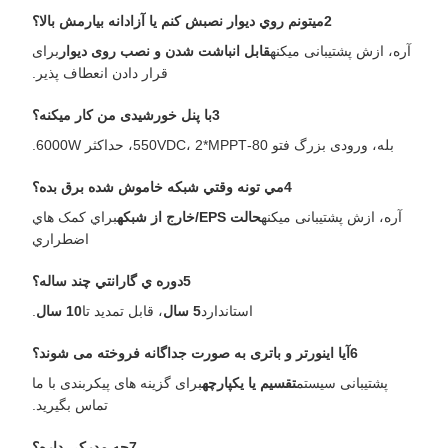
2ميتونم روي ديوار نصبش کنم يا آزادانه بيارمش بالا؟
آره، ازش پشتیبانی میکنه
قابل انباشت شدن و نصب روی دیوار
برای
قرار دادن انعطاف پذیر.
3با پنل خورشیدی من کار میکنه؟
بله، ورودی بزرگ فتو 80-550VDC، 2*MPPT، حداکثر 6000W.
4مي تونه وقتي شبکه خاموش شده برق بده؟
آره، ازش پشتیبانی میکنه
حالت EPS/خارج از شبکه
براي کمک هاي
اضطراري
5دوره ي گارانتي چند ساله؟
استاندارد
5 سال
، قابل تمدید تا
10 سال
.
6آیا اینورتر و باتری به صورت جداگانه فروخته می شوند؟
پشتیبانی سیستم
تقسیم یا یکپارچه
برای گزینه های پیکربندی با ما
تماس بگیرید.
7چه مدرکي داره؟