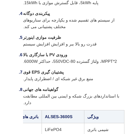
پایه 5kWh، قابل گسترش موازی با 15kWh.
پیکربندی دوگانه
از سیستم های تقسیم شده و یکپارچه برای سناریوهای
مختلف پشتیبانی می کند.
ظرفیت موازی اینورتر
قدرت رو بالا ببر و افزايش افزايش سيستم
ورودی PV با سازگاری بالا
2*MPPT، ولتاژ گسترده 80-550VDC، حداکثر 6000W.
پشتیبان گیری EPS قوی
منبع برق غیر شبکه ای / اضطراری پایدار.
گواهینامه های جهانی
با استانداردهای بزرگ شبکه و ایمنی بین المللی مطابقت
دارد.
ویژگی
ALSES-3600S
باتری های معمولی سر
شیمی باتری
LiFePO4
اسی