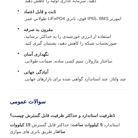
دهید، سرمایه گذاری اولیه را کاهش دهید.
ثابت و قابل اعتماد
اينورتر IP65، BMS قوي، باتري LiFePO4 طولاني عمر.
مقرون به صرفه
استفاده از انرژی خورشیدی را به حداکثر برسانید،
صورتحساب شبکه را کاهش دهید، پشتیبان گیری کنید.
نگهداری آسان
ساختار ماژولار، سیم کشی ساده، ضمانت طولانی.
آمادگی جهانی
چند ولتاژ، چند استاندارد گواهی شده برای بازارهای جهانی.
سوالات عمومی
1ظرفیت استاندارد و حداکثر ظرفیت قابل گسترش چیست؟
استاندارد:
5 کیلووات ساعت
؛ حداکثر قابل گسترش:
15 کیلووات
ساعت
از طریق باتری های موازی