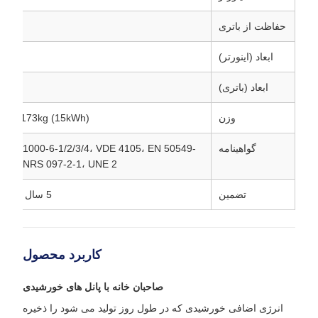
حفاظت از باتری
ابعاد (اینورتر)
ابعاد (باتری)
وزن
Wh) / 173kg (15kWh)
گواهینامه
 EN 61000-6-1/2/3/4، VDE 4105، EN 50549-
 CE، NRS 097-2-1، UNE 2
تضمین
5 سال (ممکن است تا 10 سال تمدید شود)
کاربرد محصول
صاحبان خانه با پانل های خورشیدی
انرژی اضافی خورشیدی که در طول روز تولید می شود را ذخیره