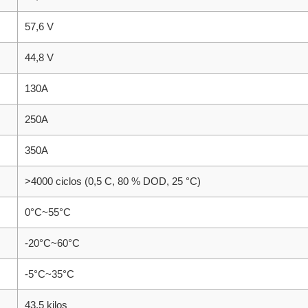
57,6 V
44,8 V
130A
250A
350A
>4000 ciclos (0,5 C, 80 % DOD, 25 °C)
0°C~55°C
-20°C~60°C
-5°C~35°C
43,5 kilos