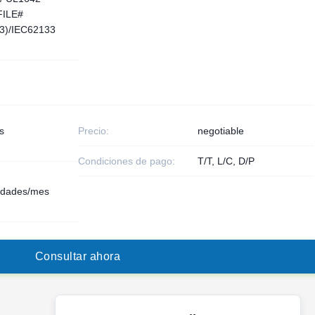
(FILE#
3)/IEC62133
s
Precio:
negotiable
Condiciones de pago:
T/T, L/C, D/P
idades/mes
C
o
n
s
u
l
t
a
r
a
h
o
r
a