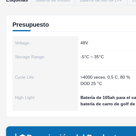
Batería de fosfato
Batería de litio de LFP
Li
Presupuesto
Voltage:
48V
Storage Range:
-5°C ~ 35°C
Cycle Life:
>4000 veces, 0,5 C, 80 %
DOD 25 °C
High Light:
Batería de 105ah para el ca
batería de carro de golf de