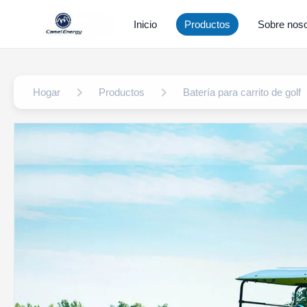
Inicio
Productos
Sobre noso
Hogar
Productos
Batería para carrito de golf