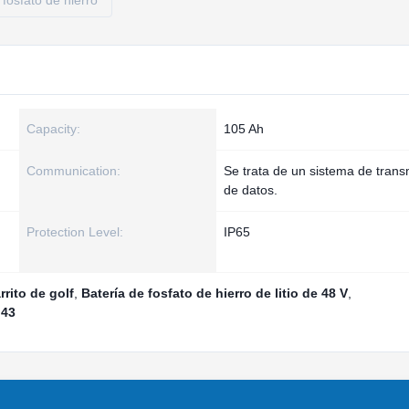
 fosfato de hierro
Capacity:
105 Ah
Communication:
Se trata de un sistema de trans
de datos.
Protection Level:
IP65
rrito de golf
,
Batería de fosfato de hierro de litio de 48 V
,
 43