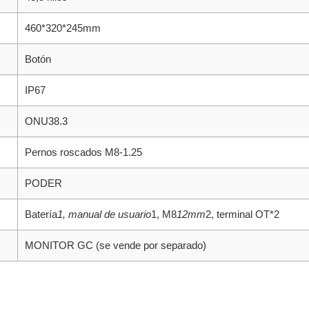
460*320*245mm
Botón
IP67
ONU38.3
Pernos roscados M8-1.25
PODER
Batería
1, manual de usuario
1, M8
12mm
2, terminal OT*2
MONITOR GC (se vende por separado)