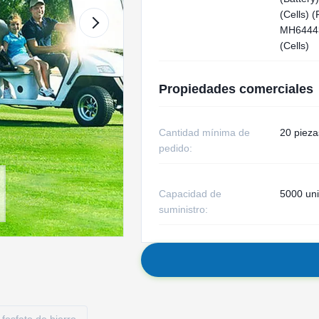
(Cells) 
MH6444
(Cells)
Propiedades comerciales
Cantidad mínima de
20 pieza
pedido:
Capacidad de
5000 un
suministro: