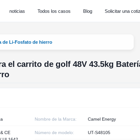
noticias
Todos los casos
Blog
Solicitar una coti
a de Li-Fosfato de hierro
a el carrito de golf 48V 43.5kg Baterí
rro
na
Nombre de la Marca:
Camel Energy
 & CE
Número de modelo:
UT-S48105
)/ UL1642