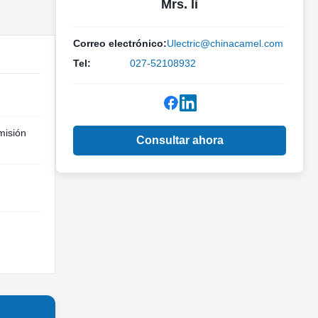
Mrs. li
Correo electrónico:
Ulectric@chinacamel.com
Tel:
027-52108932
misión
Consultar ahora