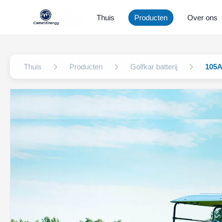
Thuis
Producten
Over ons
Thuis
Producten
Golfkar batterij
105Ah