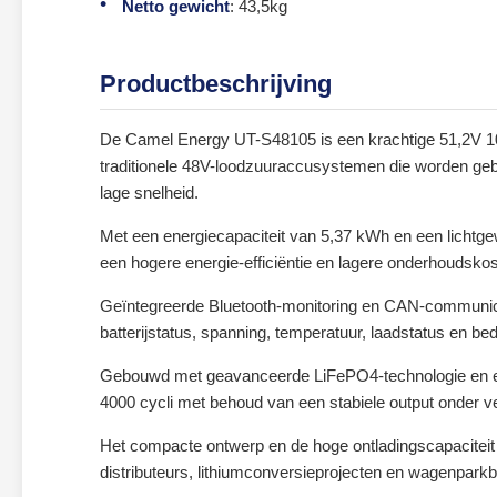
Netto gewicht
: 43,5kg
Productbeschrijving
De Camel Energy UT-S48105 is een krachtige 51,2V 10
traditionele 48V-loodzuuraccusystemen die worden gebrui
lage snelheid.
Met een energiecapaciteit van 5,37 kWh en een lichtgewi
een hogere energie-efficiëntie en lagere onderhoudskost
Geïntegreerde Bluetooth-monitoring en CAN-communica
batterijstatus, spanning, temperatuur, laadstatus en bedr
Gebouwd met geavanceerde LiFePO4-technologie en een
4000 cycli met behoud van een stabiele output onder v
Het compacte ontwerp en de hoge ontladingscapaciteit 
distributeurs, lithiumconversieprojecten en wagenpark