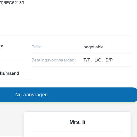
3)/IEC62133
KS
Prijs:
negotiable
Betalingsvoorwaarden:
T/T、L/C、D/P
uks/maand
N
u
a
a
n
v
r
a
g
e
n
Mrs. li