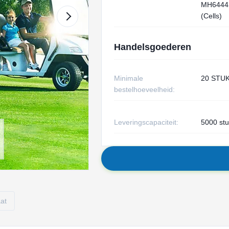
MH6444
(Cells)
Handelsgoederen
Minimale
20 STU
bestelhoeveelheid:
Leveringscapaciteit:
5000 st
aat