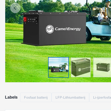
Labels
Fosfaat batterij
LFP-Lithiumbatterij
Li-ijzerfosf