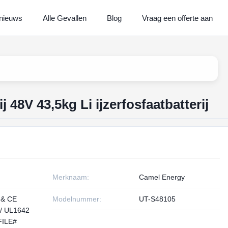
nieuws
Alle Gevallen
Blog
Vraag een offerte aan
j 48V 43,5kg Li ijzerfosfaatbatterij
Merknaam:
Camel Energy
 & CE
Modelnummer:
UT-S48105
)/ UL1642
(FILE#