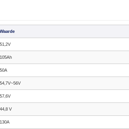
Waarde
51,2V
105Ah
50A
54,7V~56V
57,6V
44,8 V
130A