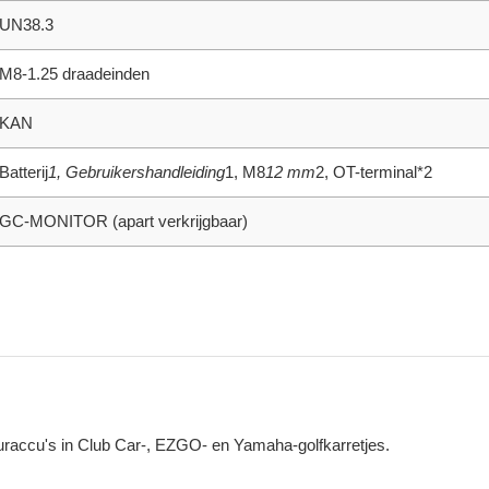
UN38.3
M8-1.25 draadeinden
KAN
Batterij
1, Gebruikershandleiding
1, M8
12 mm
2, OT-terminal*2
GC-MONITOR (apart verkrijgbaar)
uuraccu's in Club Car-, EZGO- en Yamaha-golfkarretjes.