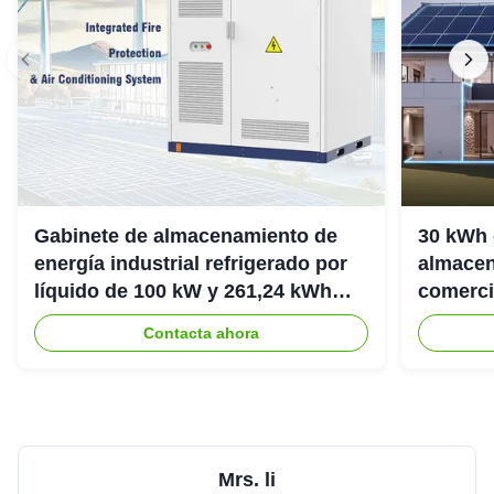
Gabinete de almacenamiento de
30 kWh 
energía industrial refrigerado por
almacen
líquido de 100 kW y 261,24 kWh
comerci
IP54
307.2Vd
Contacta ahora
Mrs. li