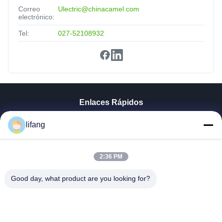
Correo
Ulectric@chinacamel.com
electrónico:
Tel:
027-52108932
Enlaces Rápidos
Inicio
lifang
Productos
Sobre Nosotros
Visita A La Fábrica
2:36 PM
Control De Calidad
Good day, what product are you looking for?
Contacto
Noticias
Todos Los Casos
Blog