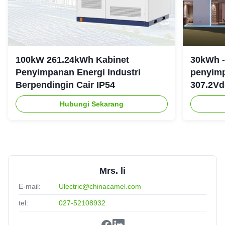
100kW 261.24kWh Kabinet
30kWh -
Penyimpanan Energi Industri
penyimp
Berpendingin Cair IP54
307.2Vd
Hubungi Sekarang
Mrs. li
E-mail:
Ulectric@chinacamel.com
tel:
027-52108932