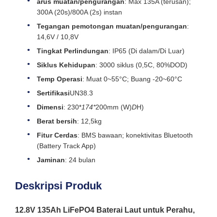
arus muatan/pengurangan
: Max 135A (terusan);
300A (20s)/800A (2s) instan
Tegangan pemotongan muatan/pengurangan
:
14,6V / 10,8V
Tingkat Perlindungan
: IP65 (Di dalam/Di Luar)
Siklus Kehidupan
: 3000 siklus (0,5C, 80%DOD)
Temp Operasi
: Muat 0~55°C; Buang -20~60°C
Sertifikasi
UN38.3
Dimensi
: 230*
174*
200mm (W)
D
H)
Berat bersih
: 12,5kg
Fitur Cerdas
: BMS bawaan; konektivitas Bluetooth
(Battery Track App)
Jaminan
: 24 bulan
Deskripsi Produk
12.8V 135Ah LiFePO4 Baterai Laut untuk Perahu,