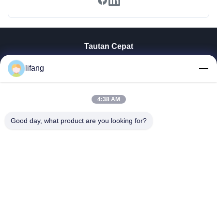
Tautan Cepat
Rumah
lifang
Produk
Tentang Kita
4:38 AM
Wisata Pabrik
Kontrol Kualitas
Good day, what product are you looking for?
Hubungi Kami
Berita
Semua Kasus
Blog
Ulectric Technology Co., Ltd.
86-027-52108932
Ulectric@chinacamel.com