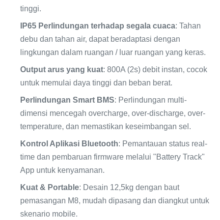
Sekitar
tinggi.
yang Dapat
100%
50%
Digunakan
IP65 Perlindungan terhadap segala cuaca
: Tahan
debu dan tahan air, dapat beradaptasi dengan
Kecepatan
lingkungan dalam ruangan / luar ruangan yang keras.
Cepat
Perlahan
pengisian
Output arus yang kuat
: 800A (2s) debit instan, cocok
Tidak
untuk memulai daya tinggi dan beban berat.
Pemeliharaan
Dibutuhkan
ada
Perlindungan Smart BMS
: Perlindungan multi-
dimensi mencegah overcharge, over-discharge, over-
Penghapusan
Sangat
Lebih
temperature, dan memastikan keseimbangan sel.
diri
rendah
tinggi
Kontrol Aplikasi Bluetooth
: Pemantauan status real-
Biaya seumur
Di
Lebih
time dan pembaruan firmware melalui "Battery Track"
hidup
bawah
tinggi
App untuk kenyamanan.
Kuat & Portable
: Desain 12,5kg dengan baut
pemasangan M8, mudah dipasang dan diangkut untuk
skenario mobile.