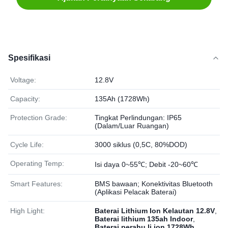
Spesifikasi
Voltage:
12.8V
Capacity:
135Ah (1728Wh)
Protection Grade:
Tingkat Perlindungan: IP65
(Dalam/Luar Ruangan)
Cycle Life:
3000 siklus (0,5C, 80%DOD)
Operating Temp:
Isi daya 0~55℃; Debit -20~60℃
Smart Features:
BMS bawaan; Konektivitas Bluetooth
(Aplikasi Pelacak Baterai)
High Light:
Baterai Lithium Ion Kelautan 12.8V
,
Baterai lithium 135ah Indoor
,
Baterai perahu li ion 1728Wh