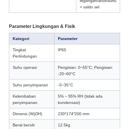
tegangan/arus/suhu
+ saldo sel
Parameter Lingkungan & Fisik
Kategori
Parameter
Tingkat
IP65
Perlindungan
Suhu operasi
Pengisian: 0~55°C; Pengisian:
-20~60°C
Suhu penyimpanan
-5~35°C
Kelembaban
5% ~ 95% RH (tidak ada
penyimpanan
kondensasi)
Dimensi (W)
D
H)
230*
174*
200 mm
Berat bersih
12.5kg