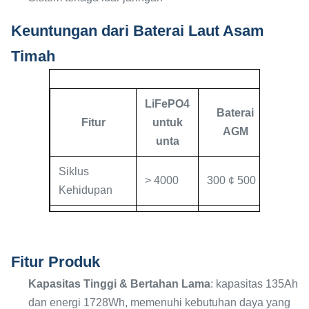
Keuntungan dari Baterai Laut Asam
Timah
LiFePO4
Baterai
Fitur
untuk
AGM
unta
Siklus
> 4000
300 ¢ 500
Kehidupan
Sekitar
50%
Berat badan
Berat
lebih
Fitur Produk
ringan
Kapasitas Tinggi & Bertahan Lama
: kapasitas 135Ah
dan energi 1728Wh, memenuhi kebutuhan daya yang
Kapasitas