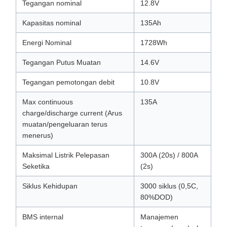
Tegangan nominal
12.8V
Kapasitas nominal
135Ah
Energi Nominal
1728Wh
Tegangan Putus Muatan
14.6V
Tegangan pemotongan debit
10.8V
Max continuous
135A
charge/discharge current (Arus
muatan/pengeluaran terus
menerus)
Maksimal Listrik Pelepasan
300A (20s) / 800A
Seketika
(2s)
Siklus Kehidupan
3000 siklus (0,5C,
80%DOD)
BMS internal
Manajemen