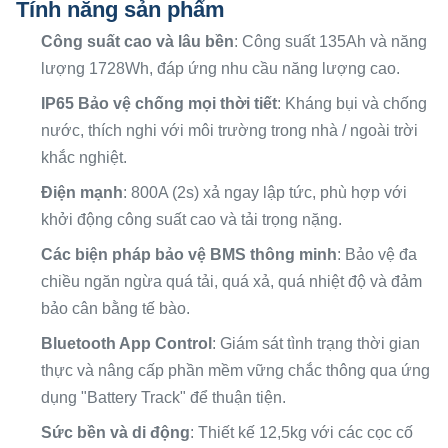
Tính năng sản phẩm
Khả năng
Khoảng
100%
Công suất cao và lâu bền
: Công suất 135Ah và năng
sử dụng
50%
lượng 1728Wh, đáp ứng nhu cầu năng lượng cao.
Chậm
IP65 Bảo vệ chống mọi thời tiết
: Kháng bụi và chống
Tốc độ sạc
Nhanh lên.
đi.
nước, thích nghi với môi trường trong nhà / ngoài trời
khắc nghiệt.
Bảo trì
Không có
Yêu cầu
Điện mạnh
: 800A (2s) xả ngay lập tức, phù hợp với
Tự giải
Rất thấp
cao hơn
khởi động công suất cao và tải trọng nặng.
phóng
Các biện pháp bảo vệ BMS thông minh
: Bảo vệ đa
Chi phí
chiều ngăn ngừa quá tải, quá xả, quá nhiệt độ và đảm
Hạ
cao hơn
suốt đời
bảo cân bằng tế bào.
Bluetooth App Control
: Giám sát tình trạng thời gian
thực và nâng cấp phần mềm vững chắc thông qua ứng
dụng "Battery Track" để thuận tiện.
Sức bền và di động
: Thiết kế 12,5kg với các cọc cố