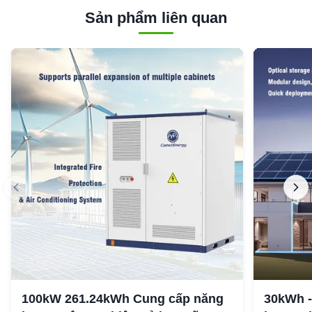
Sản phẩm liên quan
100kW 261.24kWh Cung cấp năng
30kWh -