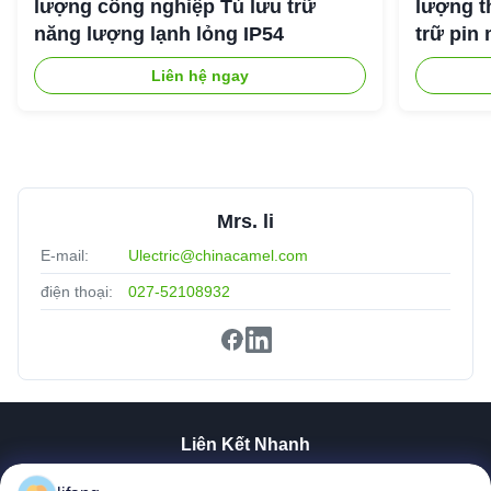
lượng công nghiệp Tủ lưu trữ
lượng t
năng lượng lạnh lỏng IP54
trữ pin 
Liên hệ ngay
Mrs. li
E-mail:
Ulectric@chinacamel.com
điện thoại:
027-52108932
Liên Kết Nhanh
Nhà