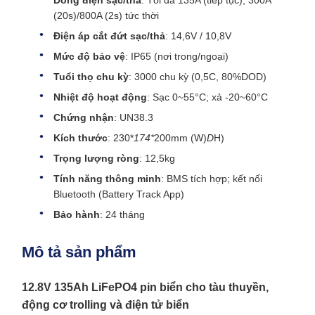
Dòng điện sạc/thả
: Tối đa 135A (tiếp tục); 300A
(20s)/800A (2s) tức thời
Điện áp cắt đứt sạc/thả
: 14,6V / 10,8V
Mức độ bảo vệ
: IP65 (nơi trong/ngoại)
Tuổi thọ chu kỳ
: 3000 chu kỳ (0,5C, 80%DOD)
Nhiệt độ hoạt động
: Sạc 0~55°C; xả -20~60°C
Chứng nhận
: UN38.3
Kích thước
: 230*
174*
200mm (W)
D
H)
Trọng lượng ròng
: 12,5kg
Tính năng thông minh
: BMS tích hợp; kết nối
Bluetooth (Battery Track App)
Bảo hành
: 24 tháng
Mô tả sản phẩm
12.8V 135Ah LiFePO4 pin biển cho tàu thuyền,
động cơ trolling và điện tử biển