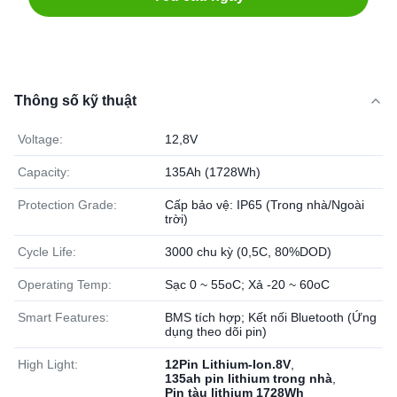
Thông số kỹ thuật
Voltage:
12,8V
Capacity:
135Ah (1728Wh)
Protection Grade:
Cấp bảo vệ: IP65 (Trong nhà/Ngoài
trời)
Cycle Life:
3000 chu kỳ (0,5C, 80%DOD)
Operating Temp:
Sạc 0 ~ 55oC; Xả -20 ~ 60oC
Smart Features:
BMS tích hợp; Kết nối Bluetooth (Ứng
dụng theo dõi pin)
High Light:
12Pin Lithium-Ion.8V
,
135ah pin lithium trong nhà
,
Pin tàu lithium 1728Wh