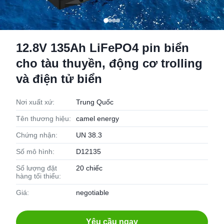
12.8V 135Ah LiFePO4 pin biển
cho tàu thuyền, động cơ trolling
và điện tử biển
Nơi xuất xứ:
Trung Quốc
Tên thương hiệu:
camel energy
Chứng nhận:
UN 38.3
Số mô hình:
D12135
Số lượng đặt
20 chiếc
hàng tối thiểu:
Giá:
negotiable
Yêu cầu ngay