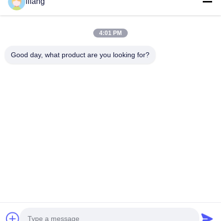
lifang
Sản Phẩm
Về Chúng Tôi
4:01 PM
Tham Quan Nhà Máy
Kiểm Soát Chất Lượng
Good day, what product are you looking for?
Liên Hệ Chúng Tôi
Tin Tức
Tất Cả Các Trường Hợp
Blog
Ulectric Technology Co., Ltd.
86-027-52108932
Ulectric@chinacamel.com
Đi Theo Chúng Tôi.
© 2026 Ulectric Technology Co., Ltd.. All Rights Reserved.