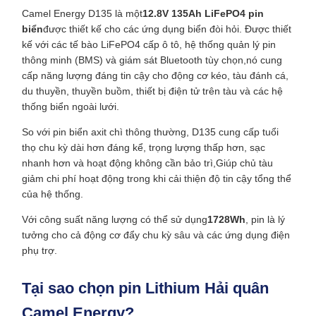
Camel Energy D135 là một
12.8V 135Ah LiFePO4 pin
biển
được thiết kế cho các ứng dụng biển đòi hỏi. Được thiết
kế với các tế bào LiFePO4 cấp ô tô, hệ thống quản lý pin
thông minh (BMS) và giám sát Bluetooth tùy chọn,nó cung
cấp năng lượng đáng tin cậy cho động cơ kéo, tàu đánh cá,
du thuyền, thuyền buồm, thiết bị điện tử trên tàu và các hệ
thống biển ngoài lưới.
So với pin biển axit chì thông thường, D135 cung cấp tuổi
thọ chu kỳ dài hơn đáng kể, trọng lượng thấp hơn, sạc
nhanh hơn và hoạt động không cần bảo trì,Giúp chủ tàu
giảm chi phí hoạt động trong khi cải thiện độ tin cậy tổng thể
của hệ thống.
Với công suất năng lượng có thể sử dụng
1728Wh
, pin là lý
tưởng cho cả động cơ đẩy chu kỳ sâu và các ứng dụng điện
phụ trợ.
Tại sao chọn pin Lithium Hải quân
Camel Energy?