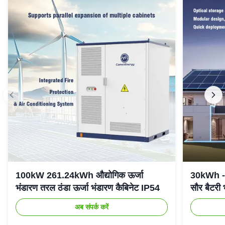
100kW 261.24kWh औद्योगिक ऊर्जा
30kWh - 
भंडारण तरल ठंडा ऊर्जा भंडारण कैबिनेट IP54
सौर बैटरी
अब संपर्क करें