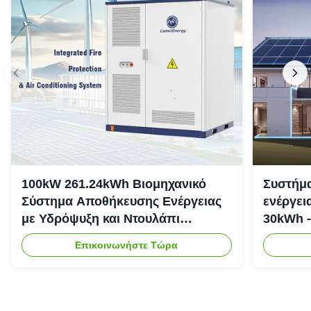
100kW 261.24kWh Βιομηχανικό
Συστήμα
Σύστημα Αποθήκευσης Ενέργειας
ενέργει
με Υδρόψυξη και Ντουλάπι
30kWh -
Αποθήκευσης Ενέργειας IP54
Επικοινωνήστε Τώρα