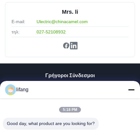
Mrs. li
E-mail:
Ulectric@chinacamel.com
τηλ:
027-52108932
Γρήγοροι Σύνδεσμοι
Αρχική Σελίδα
lifang
Προϊόντα
Σχετικά Με Εμάς
Γύρος Εργοστασίων
5:18 PM
Ποιοτικός Έλεγχος
Good day, what product are you looking for?
Επαφή
Νέα