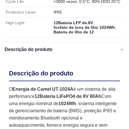
Cycle Life:
>3000 vezes, 0,5°C, 80% DOD 25°C
Protection Level:
IP65
High Light:
12Bateria LFP de.8V
,
fosfato de íons de lítio 1024Wh
,
Bateria de lítio de 12
Descrição do produto
Descrição do produto
O
Energia de Camel UT-1024A
é um sistema de alta
performance
12Bateria LiFePO4 de 8V 80Ah
Com
uma energia nominal de
1024Wh
, sistema inteligente
de gerenciamento de bateria (BMS), proteção IP65 e
monitoramento Bluetooth opcional e
autoaquecimento, fornece energia segura e sem