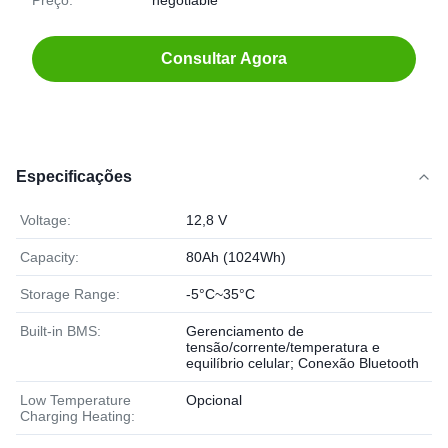
Preço:
negotiable
Consultar Agora
Especificações
Voltage:
12,8 V
Capacity:
80Ah (1024Wh)
Storage Range:
-5°C~35°C
Built-in BMS:
Gerenciamento de
tensão/corrente/temperatura e
equilíbrio celular; Conexão Bluetooth
Low Temperature
Opcional
Charging Heating: