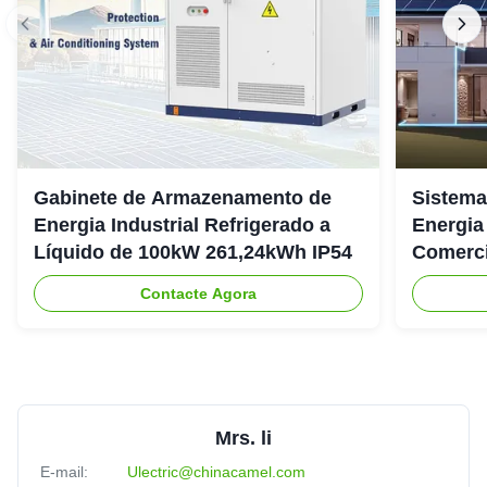
Gabinete de Armazenamento de
Sistema
Energia Industrial Refrigerado a
Energia
Líquido de 100kW 261,24kWh IP54
Comerci
307.2Vd
Contacte Agora
Mrs. li
E-mail:
Ulectric@chinacamel.com