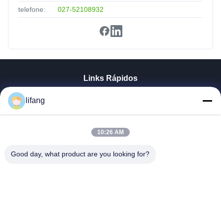
telefone:
027-52108932
Links Rápidos
Casa
lifang
Produtos
Quem Somos
Fábrica
10:26 AM
Controle De Qualidade
Good day, what product are you looking for?
Fale Conosco
Notícias
Todos Os Casos
Blog
Ulectric Technology Co., Ltd.