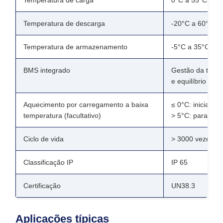
Temperatura de carga
0°C a 55°C
Temperatura de descarga
-20°C a 60°C
Temperatura de armazenamento
-5°C a 35°C
BMS integrado
Gestão da tensã
e equilíbrio das 
Aquecimento por carregamento a baixa
≤ 0°C: iniciar o
temperatura (facultativo)
> 5°C: parar de
Ciclo de vida
> 3000 vezes, 
Classificação IP
IP 65
Certificação
UN38.3
Aplicações típicas