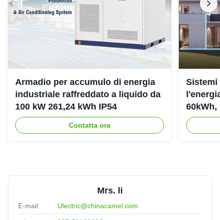
Armadio per accumulo di energia
Sistemi
industriale raffreddato a liquido da
l'energ
100 kW 261,24 kWh IP54
60kWh, 
Contatta ora
Mrs. li
E-mail:
Ulectric@chinacamel.com