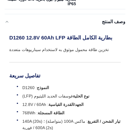
IP65
وصف المنتج
بطارية الكامل الطاقة D1260 12.8V 60Ah LFP
تخزين طاقة محمول موثوق به لاستخدام سيناريوهات متعددة
تفاصيل سريعة
النموذج
: D1260
نوع الخلية
فوسفات الحديد الليثيوم (LFP)
الجهد/القدرة القياسية
: 12.8V / 60Ah
الطاقة المسجلة
: 768Wh
تيار الشحن / التفريغ
: ماكس 100A (متواصلة) ؛ 140A (20s)
/ 600A (2s) فورية