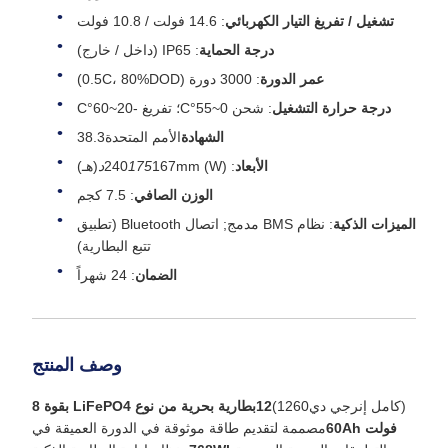
تشغيل / تفريغ التيار الكهربائي
: 14.6 فولت / 10.8 فولت
درجة الحماية
: IP65 (داخل / خارج)
عمر الدورة
: 3000 دورة (0.5C، 80%DOD)
درجة حرارة التشغيل
: شحن 0~55°C؛ تفريغ -20~60°C
الشهادة
الأمم المتحدة38.3
الأبعاد
: 240
167mm (W)
175
د
(هـ)
الوزن الصافي
: 7.5 كجم
الميزات الذكية
: نظام BMS مدمج; اتصال Bluetooth (تطبيق
تتبع البطارية)
الضمان
: 24 شهراً
وصف المنتج
(كامل إنرجي دي1260)
12بطارية بحرية من نوع LiFePO4 بقوة 8
فولت 60Ah
مصممة لتقديم طاقة موثوقة في الدورة العميقة في