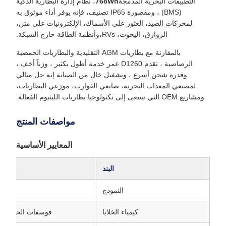
التطبيقات البحرية المدمجة
768Wh
، نظام إدارة البطارية الذكية
(BMS) ، ومقصورة IP65 تصنيف، فإنه يوفر أداء موثوق به
لمحركات الصيد، العثور على الأسماك، الإلكترونيات على متن،
الزوارق، اليخوت، RVs،وأنظمة الطاقة خارج الشبكة.
بالمقارنة مع بطاريات AGM التقليدية والبطاريات الحمضية
الرصاصية ، تقدم D1260 عمر خدمة أطول بكثير ، وزناً أخف ،
وقدرة شحن أسرع ، وتشغيل خال من الصيانة.إنه حل مثالي
لمصنعي المعدات البحرية، صانعي القوارب، موزعي البطاريات،
ومشاريع OEM التي تسعى إلى تكنولوجيا بطاريات الليثيوم الفعالة.
مواصفات المنتج
المعايير الأساسية
البند
النموذج
كيمياء الخلايا
فوسفات الحديد الليثيو