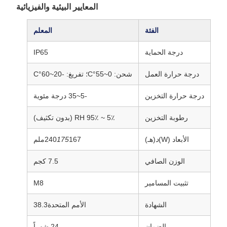
المعايير البيئية والفيزيائية
الفئة
المعلم
درجة الحماية
IP65
درجة حرارة العمل
شحن: 0~55°C؛ تفريغ: -20~60°C
درجة حرارة التخزين
-5~35 درجة مئوية
رطوبة التخزين
5٪ ~ 95٪ RH (بدون تكثيف)
الأبعاد (W)
د
(هـ)
167ملم
175
240
الوزن الصافي
7.5 كجم
تثبيت المسامير
M8
الشهادة
الأمم المتحدة38.3
الضمان
24 شهراً