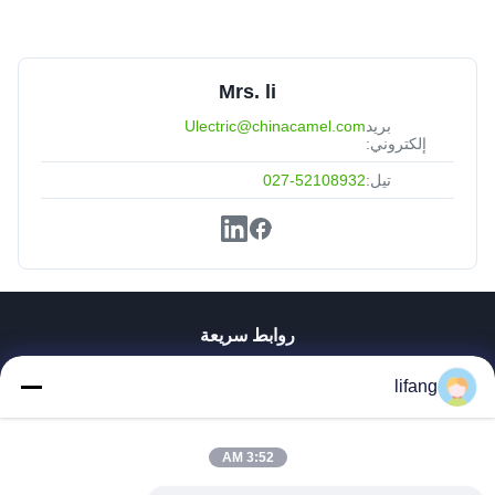
Mrs. li
بريد
Ulectric@chinacamel.com
إلكتروني:
تيل:
027-52108932
روابط سريعة
منزل
lifang
المنتجات
حول بنا
جولة في المعمل
3:52 AM
ضبط الجودة