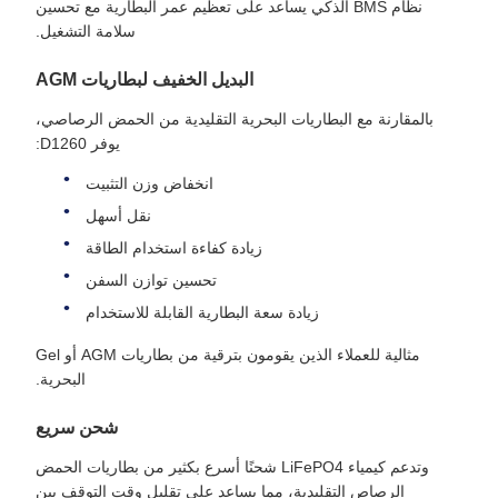
نظام BMS الذكي يساعد على تعظيم عمر البطارية مع تحسين
سلامة التشغيل.
البديل الخفيف لبطاريات AGM
بالمقارنة مع البطاريات البحرية التقليدية من الحمض الرصاصي،
يوفر D1260:
انخفاض وزن التثبيت
نقل أسهل
زيادة كفاءة استخدام الطاقة
تحسين توازن السفن
زيادة سعة البطارية القابلة للاستخدام
مثالية للعملاء الذين يقومون بترقية من بطاريات AGM أو Gel
البحرية.
شحن سريع
وتدعم كيمياء LiFePO4 شحنًا أسرع بكثير من بطاريات الحمض
الرصاص التقليدية، مما يساعد على تقليل وقت التوقف بين