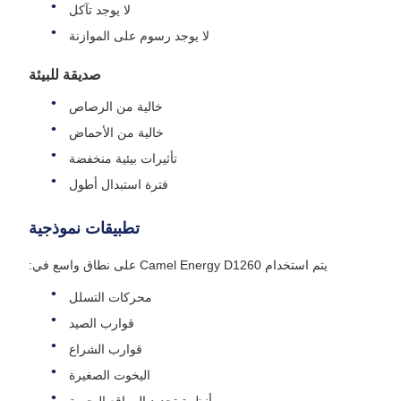
لا يوجد تآكل
لا يوجد رسوم على الموازنة
صديقة للبيئة
خالية من الرصاص
خالية من الأحماض
تأثيرات بيئية منخفضة
فترة استبدال أطول
تطبيقات نموذجية
يتم استخدام Camel Energy D1260 على نطاق واسع في:
محركات التسلل
قوارب الصيد
قوارب الشراع
اليخوت الصغيرة