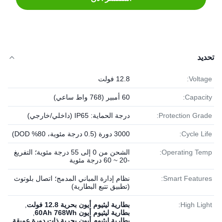
تحديد
Voltage:
12.8 فولت
Capacity:
60 أمبير (768 واط ساعي)
Protection Grade:
درجة الحماية: IP65 (داخلي/خارجي)
Cycle Life:
3000 دورة (0.5 درجة مئوية، 80% DOD)
Operating Temp:
الشحن من 0 إلى 55 درجة مئوية؛ التفريغ
-20 ~ 60 درجة مئوية
Smart Features:
نظام إدارة المباني المدمج؛ اتصال بلوتوث
(تطبيق تتبع البطارية)
High Light:
بطارية ليثيوم أيون بحرية 12.8 فولت
,
بطارية ليثيوم أيون 60Ah 768Wh
,
بطارية ليثيوم أيون بحرية ذات دورة عميقة