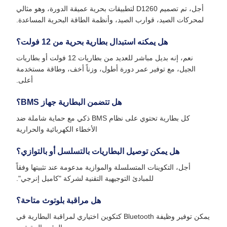
أجل، تم تصميم D1260 لتطبيقات بحرية عميقة الدورة، وهو مثالي
لمحركات الصيد، قوارب الصيد، وأنظمة الطاقة البحرية المساعدة.
هل يمكنه استبدال بطارية بحرية من 12 فولت؟
نعم، إنه بديل مباشر للعديد من بطاريات 12 فولت أو بطاريات
الجيل، مع توفير عمر دورة أطول، وزناً أخف، وطاقة مستخدمة
أعلى.
هل تتضمن البطارية جهاز BMS؟
كل بطارية تحتوي على نظام BMS ذكي مع حماية شاملة ضد
الأخطاء الكهربائية والحرارية
هل يمكن توصيل البطاريات بالتسلسل أو بالتوازي؟
أجل، التكوينات المتسلسلة والموازية مدعومة عند تثبيتها وفقاً
للمبادئ التوجيهية التقنية لشركة "كاميل إنرجي".
هل مراقبة بلوتوث متاحة؟
يمكن توفير وظيفة Bluetooth كتكوين اختياري لمراقبة البطارية في