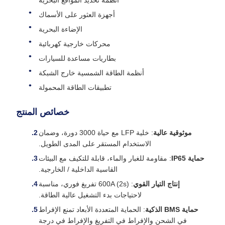
أنظمة تحديد المواقع البحرية
أجهزة العثور على الأسماك
الإضاءة البحرية
محركات خارجية كهربائية
بطاريات مساعدة للسيارات
أنظمة الطاقة الشمسية خارج الشبكة
تطبيقات الطاقة المحمولة
خصائص المنتج
موثوقية عالية
: خلية LFP مع حياة 3000 دورة، وضمان
الاستخدام المستقر على المدى الطويل.
حماية IP65
: مقاومة للغبار والماء، قابلة للتكيف مع البيئات
القاسية الداخلية / الخارجية.
إنتاج التيار القوي
: 600A (2s) تفريغ فوري، مناسبة
لاحتياجات بدء التشغيل عالية الطاقة.
حماية BMS الذكية
: الحماية المتعددة الأبعاد تمنع الإفراط
في الشحن والإفراط في التفريغ والإفراط في درجة