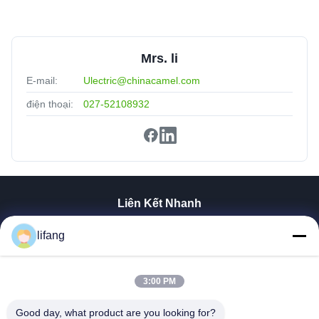
Mrs. li
E-mail:
Ulectric@chinacamel.com
điện thoại:
027-52108932
Liên Kết Nhanh
Nhà
lifang
Sản Phẩm
Về Chúng Tôi
Tham Quan Nhà Máy
3:00 PM
Kiểm Soát Chất Lượng
Good day, what product are you looking for?
Liên Hệ Chúng Tôi