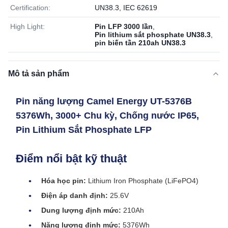
Certification:
UN38.3, IEC 62619
High Light:
Pin LFP 3000 lần
,
Pin lithium sắt phosphate UN38.3
,
pin biến tần 210ah UN38.3
Mô tả sản phẩm
Pin năng lượng Camel Energy UT-5376B
5376Wh, 3000+ Chu kỳ, Chống nước IP65,
Pin Lithium Sắt Phosphate LFP
Điểm nổi bật kỹ thuật
Hóa học pin:
Lithium Iron Phosphate (LiFePO4)
Điện áp danh định:
25.6V
Dung lượng định mức:
210Ah
Năng lượng định mức:
5376Wh