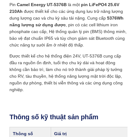
Pin
Camel Energy UT-5376B
là một
pin LiFePO4 25.6V
210Ah
được thiết kế cho các ứng dụng lưu trữ năng lượng
dung lượng cao và chu kỳ sâu tải nặng. Cung cấp
5376Wh
năng lượng sử dụng được
, pin có các cell lithium iron
phosphate cao cấp, Hệ thống quản lý pin (BMS) thông minh,
bảo vệ đạt chuẩn IP65 và tùy chọn giám sát Bluetooth cùng
chức năng tự sưởi ấm ở nhiệt độ thấp.
Được thiết kế cho hệ thống điện 24V, UT-5376B cung cấp
đầu ra nguồn ổn định, tuổi thọ chu kỳ dài và hoạt động
không cần bảo trì, làm cho nó trở thành giải pháp lý tưởng
cho RV, tàu thuyền, hệ thống năng lượng mặt trời độc lập,
nguồn dự phòng, thiết bị viễn thông và các ứng dụng công
nghiệp.
Thông số kỹ thuật sản phẩm
Thông số
Giá trị