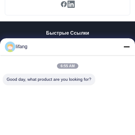
Быстрые Ссылки
Главная Страница
lifang
Продукция
О Компании
Наша Фабрика
6:55 AM
Контроль Качества
Good day, what product are you looking for?
Контактные Данные
Новости
Все Случаи
Blog
Ulectric Technology Co., Ltd.
86-027-52108932