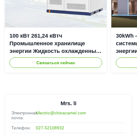
100 кВт 261,24 кВтч
30kWh 
Промышленное хранилище
систем
энергии Жидкость охлажденный
энерги
шкаф для хранения энергии IP54
307.2Vd
Связаться сейчас
Mrs. li
Электронная
Ulectric@chinacamel.com
почта:
Телефон:
027-52108932