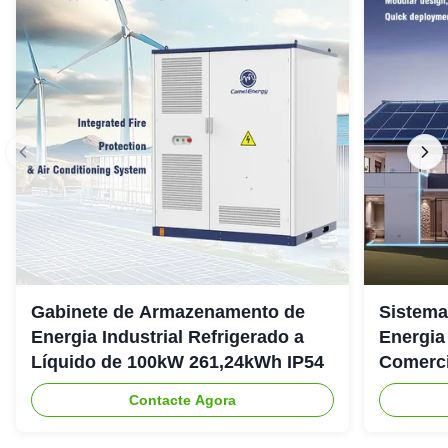
Gabinete de Armazenamento de
Sistema
Energia Industrial Refrigerado a
Energia
Líquido de 100kW 261,24kWh IP54
Comerci
307.2Vd
Contacte Agora