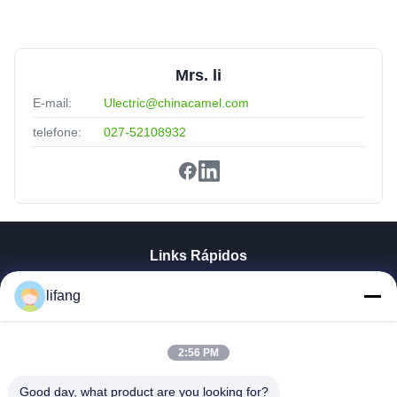
Mrs. li
E-mail:
Ulectric@chinacamel.com
telefone:
027-52108932
Links Rápidos
Casa
lifang
Produtos
Quem Somos
Fábrica
2:56 PM
Controle De Qualidade
Good day, what product are you looking for?