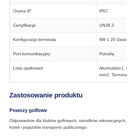
Ocena IP
IP67
Certyfikacja
UN38.3
Konfiguracja terminala
M8-1.25 Gwizdkow
Port komunikacyjny
Potrafią
Lista opakowań
Akumulator
1, Podr
mm
2, Terminal OT
Zastosowanie produktu
Powozy golfowe
Odpowiednie dla klubów golfowych, ośrodków rekreacyjnych,
hoteli i pojazdów transportu publicznego.