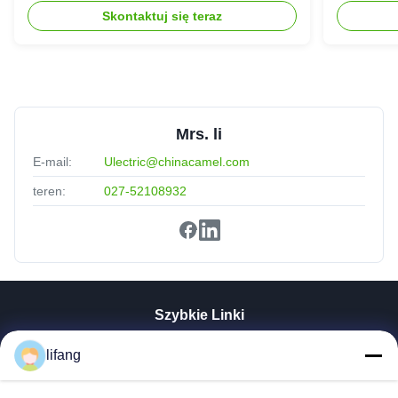
cieczą IP54
307.2Vd
Skontaktuj się teraz
Mrs. li
E-mail:
Ulectric@chinacamel.com
teren:
027-52108932
Szybkie Linki
Dom
lifang
Produkty
O Nas