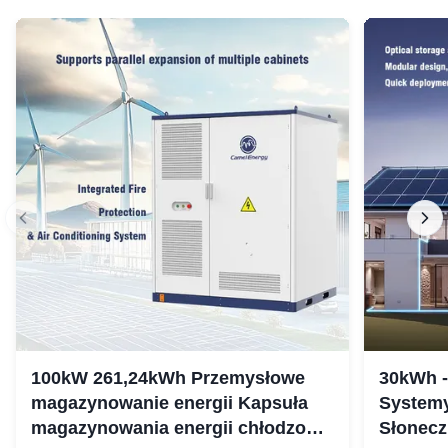
100kW 261,24kWh Przemysłowe
30kWh 
magazynowanie energii Kapsuła
Systemy
magazynowania energii chłodzonej
Słonecz