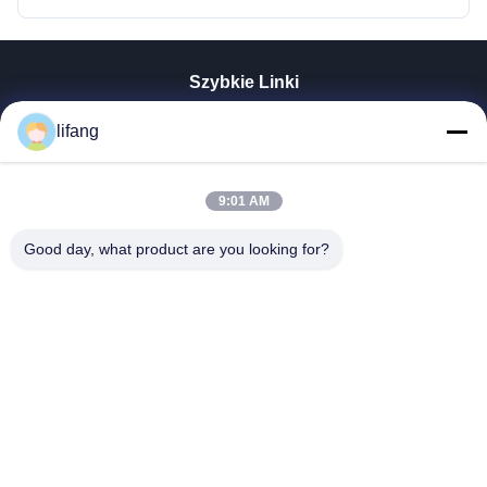
Szybkie Linki
Dom
lifang
Produkty
O Nas
Wycieczka Po Fabryce
9:01 AM
Kontrola Jakości
Good day, what product are you looking for?
Skontaktuj Się Z Nami
Aktualności
Wszystkie Przypadki
Blog
Ulectric Technology Co., Ltd.
86-027-52108932
Ulectric@chinacamel.com