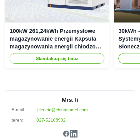
Considering another one for other vehicle.
100kW 261,24kWh Przemysłowe
30kWh 
magazynowanie energii Kapsuła
Systemy
magazynowania energii chłodzonej
Słonecz
cieczą IP54
307.2Vd
Skontaktuj się teraz
Mrs. li
E-mail:
Ulectric@chinacamel.com
teren:
027-52108932