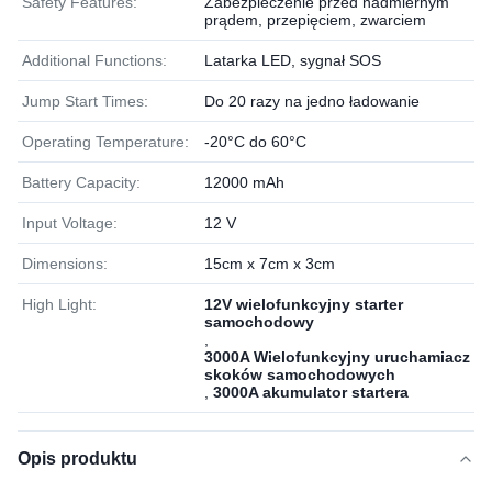
Safety Features:
Zabezpieczenie przed nadmiernym
prądem, przepięciem, zwarciem
Additional Functions:
Latarka LED, sygnał SOS
Jump Start Times:
Do 20 razy na jedno ładowanie
Operating Temperature:
-20°C do 60°C
Battery Capacity:
12000 mAh
Input Voltage:
12 V
Dimensions:
15cm x 7cm x 3cm
High Light:
12V wielofunkcyjny starter
samochodowy
,
3000A Wielofunkcyjny uruchamiacz
skoków samochodowych
,
3000A akumulator startera
Opis produktu