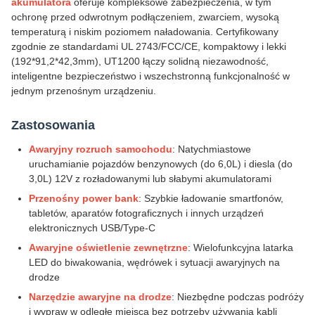
akumulatora
oferuje kompleksowe zabezpieczenia, w tym
ochronę przed odwrotnym podłączeniem, zwarciem, wysoką
temperaturą i niskim poziomem naładowania. Certyfikowany
zgodnie ze standardami UL 2743/FCC/CE, kompaktowy i lekki
(192*91,2*42,3mm), UT1200 łączy solidną niezawodność,
inteligentne bezpieczeństwo i wszechstronną funkcjonalność w
jednym przenośnym urządzeniu.
Zastosowania
Awaryjny rozruch samochodu
: Natychmiastowe
uruchamianie pojazdów benzynowych (do 6,0L) i diesla (do
3,0L) 12V z rozładowanymi lub słabymi akumulatorami
Przenośny power bank
: Szybkie ładowanie smartfonów,
tabletów, aparatów fotograficznych i innych urządzeń
elektronicznych USB/Type-C
Awaryjne oświetlenie zewnętrzne
: Wielofunkcyjna latarka
LED do biwakowania, wędrówek i sytuacji awaryjnych na
drodze
Narzędzie awaryjne na drodze
: Niezbędne podczas podróży
i wypraw w odległe miejsca bez potrzeby używania kabli