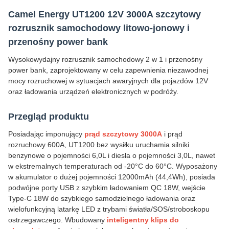
Camel Energy UT1200 12V 3000A szczytowy
rozrusznik samochodowy litowo-jonowy i
przenośny power bank
Wysokowydajny rozrusznik samochodowy 2 w 1 i przenośny
power bank, zaprojektowany w celu zapewnienia niezawodnej
mocy rozruchowej w sytuacjach awaryjnych dla pojazdów 12V
oraz ładowania urządzeń elektronicznych w podróży.
Przegląd produktu
Posiadając imponujący
prąd szczytowy 3000A
i prąd
rozruchowy 600A, UT1200 bez wysiłku uruchamia silniki
benzynowe o pojemności 6,0L i diesla o pojemności 3,0L, nawet
w ekstremalnych temperaturach od -20°C do 60°C. Wyposażony
w akumulator o dużej pojemności 12000mAh (44,4Wh), posiada
podwójne porty USB z szybkim ładowaniem QC 18W, wejście
Type-C 18W do szybkiego samodzielnego ładowania oraz
wielofunkcyjną latarkę LED z trybami światła/SOS/stroboskopu
ostrzegawczego. Wbudowany
inteligentny klips do