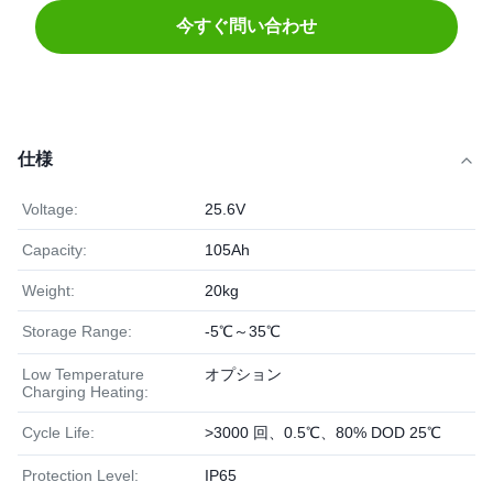
今すぐ問い合わせ
仕様
Voltage:
25.6V
Capacity:
105Ah
Weight:
20kg
Storage Range:
-5℃～35℃
Low Temperature
オプション
Charging Heating:
Cycle Life:
>3000 回、0.5℃、80% DOD 25℃
Protection Level:
IP65