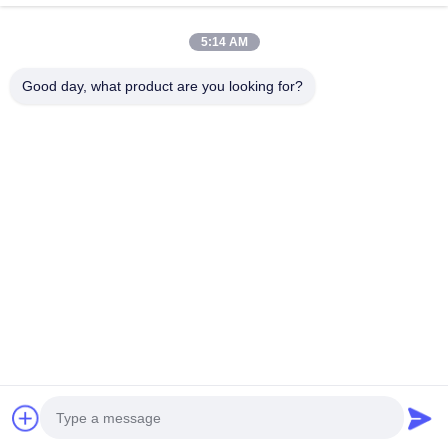
企業情報
会社案内
5:14 AM
品質管理
お問い合わせ
Good day, what product are you looking for?
ニュース
すべての場合
Blog
Ulectric Technology Co., Ltd.
86-027-52108932
Ulectric@chinacamel.com
私たちをフォローしてください
© 2026 Ulectric Technology Co., Ltd.. All Rights Reserved.