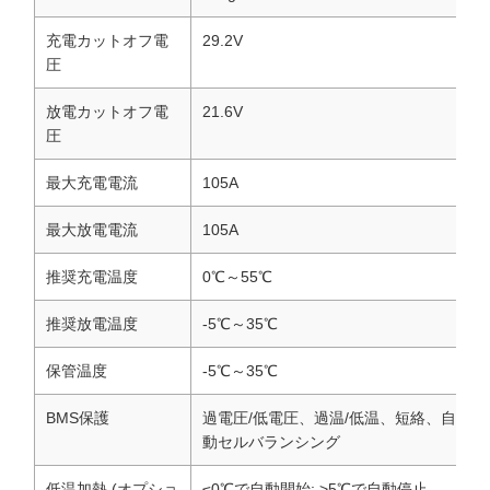
充電カットオフ電
29.2V
圧
放電カットオフ電
21.6V
圧
最大充電電流
105A
最大放電電流
105A
推奨充電温度
0℃～55℃
推奨放電温度
-5℃～35℃
保管温度
-5℃～35℃
BMS保護
過電圧/低電圧、過温/低温、短絡、自
動セルバランシング
低温加熱 (オプショ
≤0℃で自動開始; >5℃で自動停止