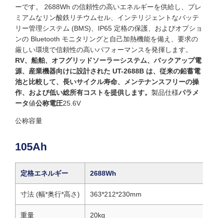
ーです。 2688Wh の信頼性の高いエネルギーを供給し、プレ
ミアムなリン酸鉄リチウムセル、インテリジェントなバッテ
リー管理システム (BMS)、IP65 定格の保護、およびオプショ
ンの Bluetooth モニタリングと自己加熱機能を備え、要求の
厳しい環境で信頼性の高いパフォーマンスを発揮します。
RV、船舶、オフグリッドソーラーシステム、バックアップ電
源、産業機器向けに設計された UT-2688B は、従来の鉛蓄電
池と比較して、長いサイクル寿命、メンテナンスフリーの操
作、および低い総所有コストを提供します。
製品仕様
パラメ
ータ
値
公称電圧
25.6V
公称容量
105Ah
定格エネルギー
2688Wh
寸法 (幅*奥行*高さ)
363*212*230mm
重量
20kg