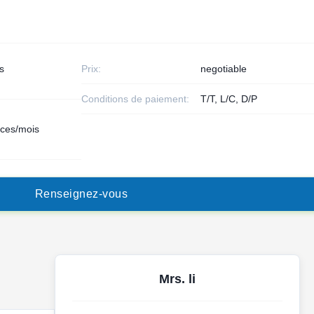
s
Prix:
negotiable
Conditions de paiement:
T/T, L/C, D/P
èces/mois
R
e
n
s
e
i
g
n
e
z
-
v
o
u
s
Mrs. li