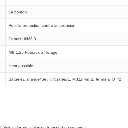
Le bouton
Pour la protection contre la corrosion
Je suis UN38.3
M8-1.25 Poteaux à filetage
Il est possible
Batterie
1, manuel de l' utilisateur
1, M8
12 mm
2, Terminal OT*2
s hôtels et les véhicules de transport en commun.