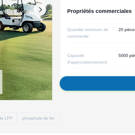
Propriétés commerciales
Quantité minimum de
20 pièce
commande:
Capacité
5000 pi
d'approvisionnement:
 de LFP
phosphate de fer