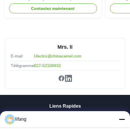
stockage d'énergie refroidi par
307.2Vd
Contactez maintenant
liquide IP54
Mrs. li
E-mail:
Ulectric@chinacamel.com
Télégramme:
027-52108932
Liens Rapides
Aperçu
lifang
Produits