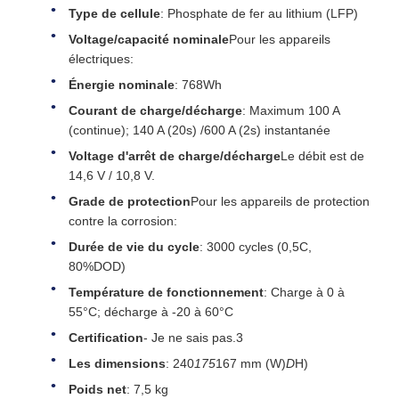
Type de cellule
: Phosphate de fer au lithium (LFP)
Voltage/capacité nominale
Pour les appareils
électriques:
Énergie nominale
: 768Wh
Courant de charge/décharge
: Maximum 100 A
(continue); 140 A (20s) /600 A (2s) instantanée
Voltage d'arrêt de charge/décharge
Le débit est de
14,6 V / 10,8 V.
Grade de protection
Pour les appareils de protection
contre la corrosion:
Durée de vie du cycle
: 3000 cycles (0,5C,
80%DOD)
Température de fonctionnement
: Charge à 0 à
55°C; décharge à -20 à 60°C
Certification
- Je ne sais pas.3
Les dimensions
: 240
175
167 mm (W)
D
H)
Poids net
: 7,5 kg