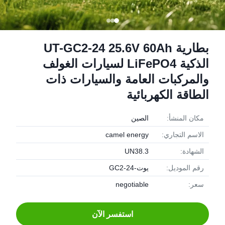
بطارية UT-GC2-24 25.6V 60Ah
الذكية LiFePO4 لسيارات الغولف
والمركبات العامة والسيارات ذات
الطاقة الكهربائية
مكان المنشأ:
الصين
الاسم التجاري:
camel energy
الشهادة:
UN38.3
رقم الموديل:
يوت-GC2-24
سعر:
negotiable
استفسر الآن