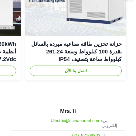
خزانة تخزين طاقة صناعية مبردة بالسائل
بقدرة 100 كيلوواط وسعة 261.24
أنظمة ت
كيلوواط ساعة بتصنيف IP54
307.2Vdc
اتصل بنا الآن
Mrs. li
بريد
Ulectric@chinacamel.com
إلكتروني:
تيل:
027-52108932