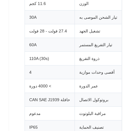
الوزن
11.6 كجم
تيار الشحن الموصى به
30A
تشغيل الجهد
27.4 فولت - 28 فولت
تيار التفريغ المستمر
60A
ذروة التفريغ
110A (30s)
أقصى وحدات موازية
4
عمر الدورة
> 4000 دورة
بروتوكول الاتصال
حافلة CAN SAE J1939
مراقبة البلوتوث
مدعوم
تصنيف الحماية
IP65