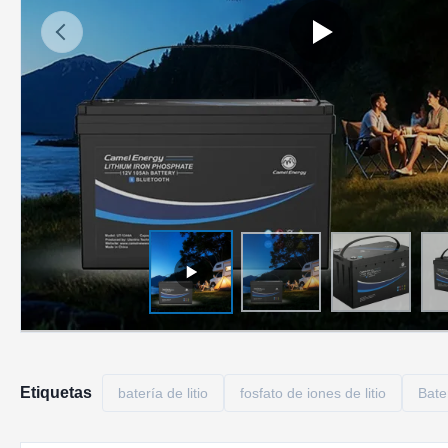
Etiquetas
batería de litio
fosfato de iones de litio
Bate