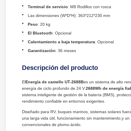
Terminal de servicio
: M8 Rodillos con rosca
Las dimensiones (W*D*H): 363*212*230 mm
Peso
: 20 kg
El Bluetooth
: Opcional
Calentamiento a baja temperatura
: Opcional
Garantización
: 36 meses
Descripción del producto
El
Energía de camello UT-2688B
es un sistema de alto re
energía de ciclo profundo de 24 V.
2688Wh de energía fia
sistema inteligente de gestión de la batería (BMS), protec
rendimiento confiable en entornos exigentes.
Diseñado para RV, buques marinos, sistemas solares fuera 
una larga vida útil, funcionamiento sin mantenimiento,y u
convencionales de plomo-ácido.