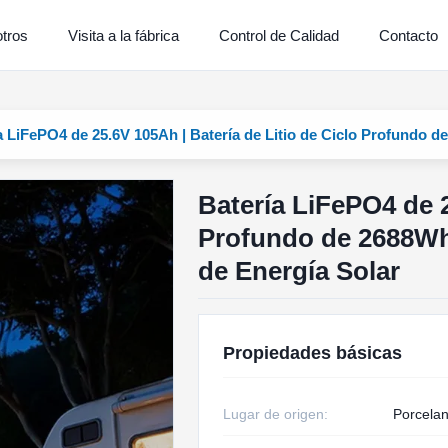
tros
Visita a la fábrica
Control de Calidad
Contacto
a LiFePO4 de 25.6V 105Ah | Batería de Litio de Ciclo Profundo 
Batería LiFePO4 de 2
Profundo de 2688Wh
de Energía Solar
Propiedades básicas
Lugar de origen:
Porcela