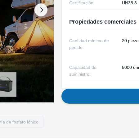
Certificación:
UN38.3
Propiedades comerciales
Cantidad mínima de
20 pieza
pedido:
Capacidad de
5000 un
suministro:
ría de fosfato iónico