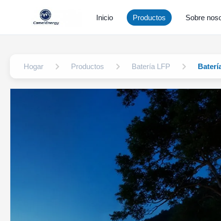
Inicio
Productos
Sobre noso
Hogar
Productos
Batería LFP
Baterí