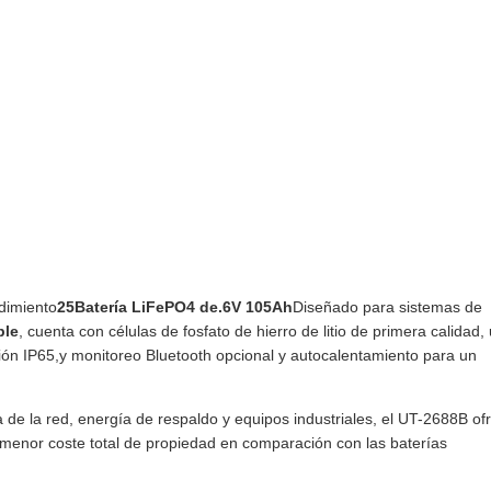
ndimiento
25Batería LiFePO4 de.6V 105Ah
Diseñado para sistemas de
ble
, cuenta con células de fosfato de hierro de litio de primera calidad,
ción IP65,y monitoreo Bluetooth opcional y autocalentamiento para un
de la red, energía de respaldo y equipos industriales, el UT-2688B of
n menor coste total de propiedad en comparación con las baterías