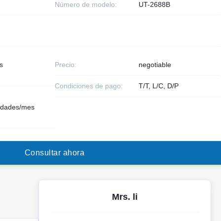
Número de modelo:
UT-2688B
s
Precio:
negotiable
Condiciones de pago:
T/T, L/C, D/P
idades/mes
C
o
n
s
u
l
t
a
r
a
h
o
r
a
Mrs. li