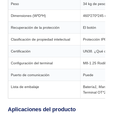
Peso
34 kg de peso
Dimensiones (W*D*H)
460*270*245 mm
Recuperación de la protección
El botón
Clasificación de propiedad intelectual
Protección IP67
Certificación
UN38. ¿Qué quier
Configuración del terminal
M8-1.25 Rodillos 
Puerto de comunicación
Puede
Lista de embalaje
Batería
1, Manual d
Terminal OT*2
Aplicaciones del producto