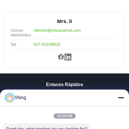
Mrs. li
Correo
Ulectric@chinacamel.com
electrónico:
Tel:
027-52108932
Enlaces Rápidos
Inicio
lifang
Productos
Sobre Nosotros
Visita A La Fábrica
12:59 PM
Control De Calidad
Good day, what product are you looking for?