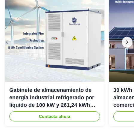
Gabinete de almacenamiento de
30 kWh 
energía industrial refrigerado por
almacen
líquido de 100 kW y 261,24 kWh
comerci
IP54
307.2Vd
Contacta ahora