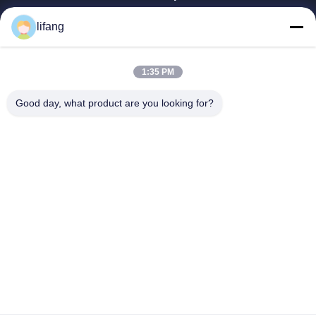
Inicio
lifang
Productos
Sobre Nosotros
Visita A La Fábrica
1:35 PM
Control De Calidad
Good day, what product are you looking for?
Contacto
Noticias
Todos Los Casos
Blog
Ulectric Technology Co., Ltd.
86-027-52108932
Ulectric@chinacamel.com
Síguenos.