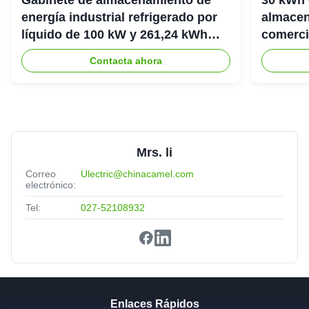
energía industrial refrigerado por
almacen
líquido de 100 kW y 261,24 kWh
comerci
IP54
307.2Vd
Contacta ahora
Mrs. li
Correo
Ulectric@chinacamel.com
electrónico:
Tel:
027-52108932
Enlaces Rápidos