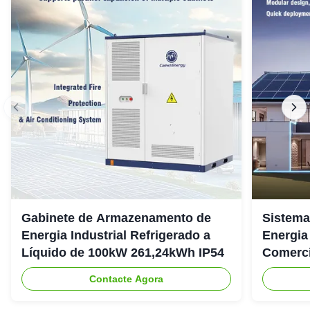
Gabinete de Armazenamento de
Sistema
Energia Industrial Refrigerado a
Energia
Líquido de 100kW 261,24kWh IP54
Comerci
307.2Vd
Contacte Agora