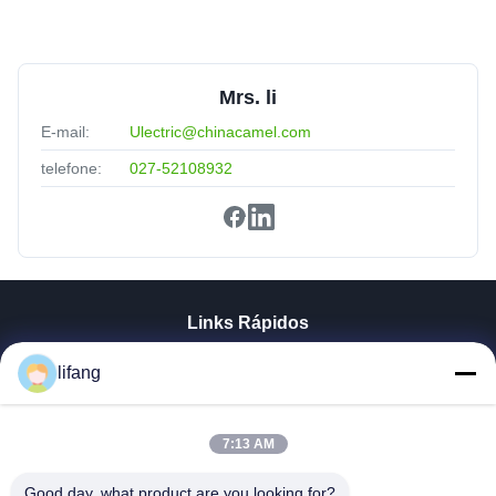
Mrs. li
E-mail:
Ulectric@chinacamel.com
telefone:
027-52108932
Links Rápidos
Casa
lifang
Produtos
Quem Somos
Fábrica
7:13 AM
Controle De Qualidade
Good day, what product are you looking for?