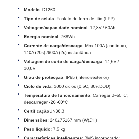
Modelo
: D1260
Tipo de célula
: Fosfato de ferro de lítio (LFP)
Voltagem/capacidade nominal
: 12,8V / 60Ah
Energia nominal
: 768Wh
Corrente de carga/descarga
: Max 100A (contínua);
140A (20s) /600A (2s) instantânea
Voltagem de corte de carga/descarga
: 14,6V /
10,8V
Grau de protecção
: IP65 (interior/exterior)
Ciclo de vida
: 3000 ciclos (0,5C, 80%DOD)
Temperatura de funcionamento
: Carregar 0~55°C;
descarregar -20~60°C
Certificação
UN38.3
Dimensões
: 240
175
167 mm (W)
D
H)
Peso líquido
: 7,5 kg
Características inteligentes
: BMS incorporado;