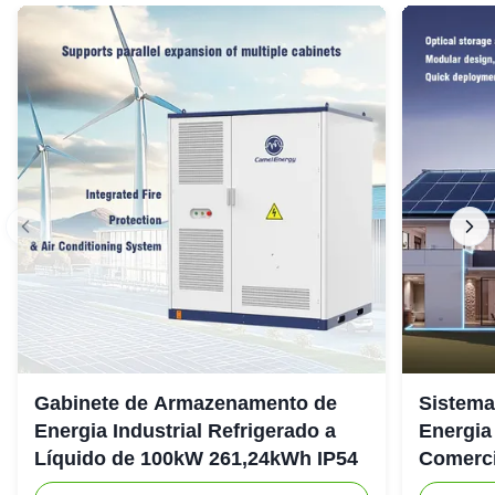
Gabinete de Armazenamento de
Sistema
Energia Industrial Refrigerado a
Energia
Líquido de 100kW 261,24kWh IP54
Comerci
307.2Vd