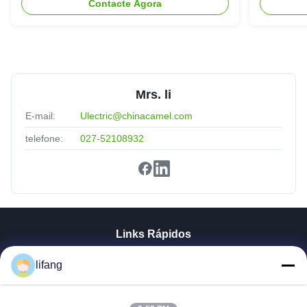
Contacte Agora
Mrs. li
E-mail:
Ulectric@chinacamel.com
telefone:
027-52108932
Links Rápidos
Casa
lifang
Produtos
Quem Somos