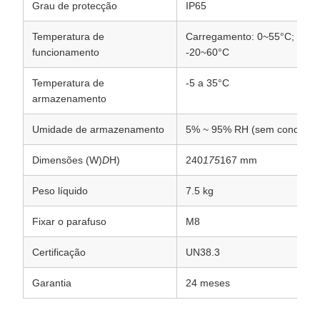
Grau de protecção
IP65
Temperatura de
Carregamento: 0~55°C; desc
funcionamento
-20~60°C
Temperatura de
-5 a 35°C
armazenamento
Umidade de armazenamento
5% ~ 95% RH (sem condensa
Dimensões (W)
D
H)
240
175
167 mm
Peso líquido
7.5 kg
Fixar o parafuso
M8
Certificação
UN38.3
Garantia
24 meses