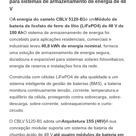
para sistemas de armazenamento de energia de 48
V
O
A energia do camelo CBLV 5120-B1
é um
Módulo de
bateria de fosfato de ferro de lítio (LiFePO4) de 48 V de
100 Ah
O sistema de armazenamento de energia foi
concebido para aplicações residenciais, comerciais e
industriais leves.
40,8 kWh de energia nominal
, fornece
uma solução de armazenamento de energia segura,
duradoura e expansível para sistemas solares fotovoltaicos,
energia de reserva e instalações fora da rede.
Construída com células LiFePO4 de alta qualidade e um
sistema inteligente de gestão de baterias (BMS), a bateria
monitora continuamente tensão, corrente, temperatura,e
equilíbrio da célula, protegendo contra sobrecarga, sobre-
descarga, sobre-corrente, sobreaquecimento e curto-
circuito.
O CBLV 5120-B1 adota um
Arquitetura 15S (48V)
A sua
concepção modular suporta um sistema de bateria de
chumbo-ácido de 48 V.
até quatro módulos de bateria em