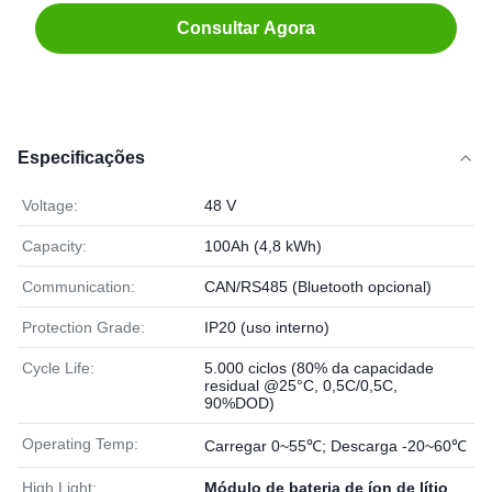
Consultar Agora
Especificações
Voltage:
48 V
Capacity:
100Ah (4,8 kWh)
Communication:
CAN/RS485 (Bluetooth opcional)
Protection Grade:
IP20 (uso interno)
Cycle Life:
5.000 ciclos (80% da capacidade
residual @25°C, 0,5C/0,5C,
90%DOD)
Operating Temp:
Carregar 0~55℃; Descarga -20~60℃
High Light:
Módulo de bateria de íon de lítio