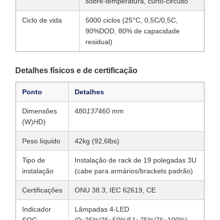
sobre-temperatura, curto-circuito
Ciclo de vida
5000 ciclos (25°C, 0,5C/0,5C,
90%DOD, 80% de capacidade
residual)
Detalhes físicos e de certificação
Ponto
Detalhes
Dimensões
480
137
460 mm
(W)
H
D)
Peso líquido
42kg (92,6lbs)
Tipo de
Instalação de rack de 19 polegadas 3U
instalação
(cabe para armários/brackets padrão)
Certificações
ONU 38.3, IEC 62619, CE
Indicador
Lâmpadas 4-LED