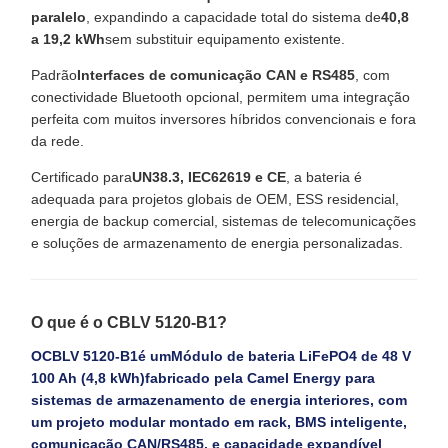
paralelo
, expandindo a capacidade total do sistema de
40,8
a 19,2 kWh
sem substituir equipamento existente.
Padrão
Interfaces de comunicação CAN e RS485
, com
conectividade Bluetooth opcional, permitem uma integração
perfeita com muitos inversores híbridos convencionais e fora
da rede.
Certificado para
UN38.3, IEC62619 e CE
, a bateria é
adequada para projetos globais de OEM, ESS residencial,
energia de backup comercial, sistemas de telecomunicações
e soluções de armazenamento de energia personalizadas.
O que é o CBLV 5120-B1?
O
CBLV 5120-B1
é um
Módulo de bateria LiFePO4 de 48 V
100 Ah (4,8 kWh)
fabricado pela Camel Energy para
sistemas de armazenamento de energia interiores, com
um projeto modular montado em rack, BMS inteligente,
comunicação CAN/RS485, e capacidade expandível