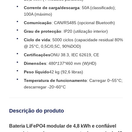
Corrente de carga/descarga
: 50A (classificado);
100A (máximo)
Comunicação
: CAN/RS485 (opcional Bluetooth)
Grau de protecção
: IP20 (utilização interior)
Ciclo de vida
: 5000 ciclos (capacidade residual 80%
@ 25°C, 0,5C/0,5C, 90%DOD)
Certificações
ONU 38.3, IEC 62619, CE
Dimensões
: 480*
137*
460 mm (W)
H
D)
Peso líquido
42 kg (92,6 libras)
Temperatura de funcionamento
: Carregar 0~55°C;
descarregar -20~60°C
Descrição do produto
Bateria LiFePO4 modular de 4,8 kWh e confiável