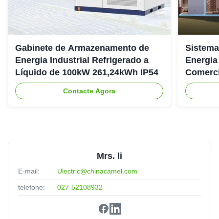
Gabinete de Armazenamento de
Sistema
Energia Industrial Refrigerado a
Energia
Líquido de 100kW 261,24kWh IP54
Comerci
307.2Vd
Contacte Agora
Mrs. li
E-mail:
Ulectric@chinacamel.com
telefone:
027-52108932