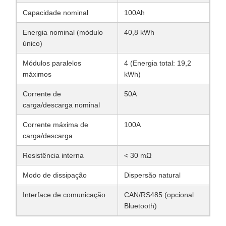
Capacidade nominal
100Ah
Energia nominal (módulo
40,8 kWh
único)
Módulos paralelos
4 (Energia total: 19,2
máximos
kWh)
Corrente de
50A
carga/descarga nominal
Corrente máxima de
100A
carga/descarga
Resistência interna
< 30 mΩ
Modo de dissipação
Dispersão natural
Interface de comunicação
CAN/RS485 (opcional
Bluetooth)