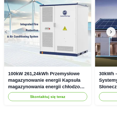
100kW 261,24kWh Przemysłowe
30kWh 
magazynowanie energii Kapsuła
Systemy
magazynowania energii chłodzonej
Słonecz
cieczą IP54
307.2Vd
Skontaktuj się teraz