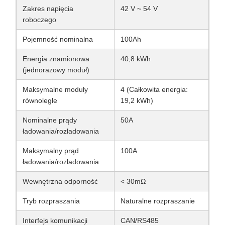
Zakres napięcia
42 V ~ 54 V
roboczego
Pojemność nominalna
100Ah
Energia znamionowa
40,8 kWh
(jednorazowy moduł)
Maksymalne moduły
4 (Całkowita energia:
równoległe
19,2 kWh)
Nominalne prądy
50A
ładowania/rozładowania
Maksymalny prąd
100A
ładowania/rozładowania
Wewnętrzna odporność
< 30mΩ
Tryb rozpraszania
Naturalne rozpraszanie
Interfejs komunikacji
CAN/RS485