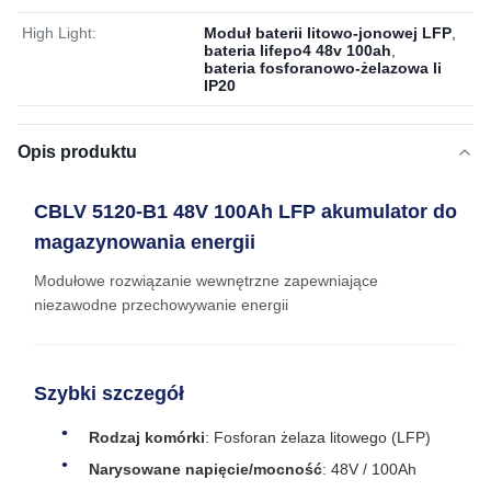
High Light:
Moduł baterii litowo-jonowej LFP
,
bateria lifepo4 48v 100ah
,
bateria fosforanowo-żelazowa li
IP20
Opis produktu
CBLV 5120-B1 48V 100Ah LFP akumulator do
magazynowania energii
Modułowe rozwiązanie wewnętrzne zapewniające
niezawodne przechowywanie energii
Szybki szczegół
Rodzaj komórki
: Fosforan żelaza litowego (LFP)
Narysowane napięcie/mocność
: 48V / 100Ah