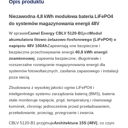
Opis produktu
Niezawodna 4,8 kWh modułowa bateria LiFePO4
do systemów magazynowania energii 48V
W sprawie
Camel Energy CBLV 5120-B1
jest
Moduł
akumulatora litowo-żelazowo-fosforowego (LiFePO4) o
napięciu 48V 100Ah
Zapewniają one bezpieczne i
bezpieczne przechowywanie energii.
40,8 kWh energii
znamionowej
, zapewnia bezpieczne, długotrwałe i
rozszerzalne rozwiązanie magazynowania energii dla
systemów fotowoltaicznych, zasilania zapasowego i instalacji
poza siecią.
Zbudowana z wysokiej jakości ogniw LiFePO4 i
inteligentnego systemu zarządzania baterią (BMS), bateria
stale monitoruje napięcie, prąd, temperaturę,i równowagi
komórek, chroniąc jednocześnie przed przeładowaniem,
przeładowanie, przeciąg, przegrzanie i zwarcia.
CBLV 5120-B1 przyjmuje
Architektura 15S (48V)
, co czyni