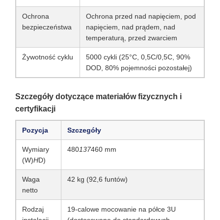
Ochrona
Ochrona przed nad napięciem, pod
bezpieczeństwa
napięciem, nad prądem, nad
temperaturą, przed zwarciem
Żywotność cyklu
5000 cykli (25°C, 0,5C/0,5C, 90%
DOD, 80% pojemności pozostałej)
Szczegóły dotyczące materiałów fizycznych i
certyfikacji
Pozycja
Szczegóły
Wymiary
480
137
460 mm
(W)
H
D)
Waga
42 kg (92,6 funtów)
netto
Rodzaj
19-calowe mocowanie na półce 3U