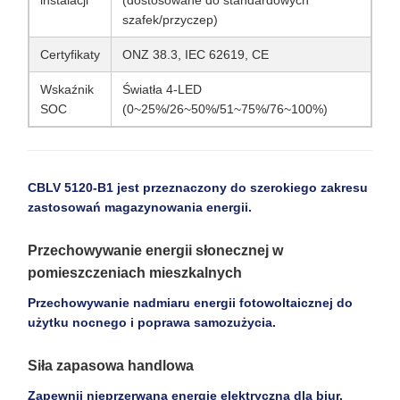
instalacji
(dostosowane do standardowych
szafek/przyczep)
Certyfikaty
ONZ 38.3, IEC 62619, CE
Wskaźnik
Światła 4-LED
SOC
(0~25%/26~50%/51~75%/76~100%)
CBLV 5120-B1 jest przeznaczony do szerokiego zakresu
zastosowań magazynowania energii.
Przechowywanie energii słonecznej w
pomieszczeniach mieszkalnych
Przechowywanie nadmiaru energii fotowoltaicznej do
użytku nocnego i poprawa samozużycia.
Siła zapasowa handlowa
Zapewnij nieprzerwaną energię elektryczną dla biur,