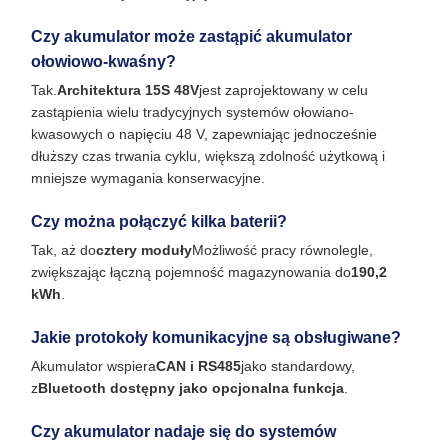
Czy akumulator może zastąpić akumulator
ołowiowo-kwaśny?
Tak.
Architektura 15S 48V
jest zaprojektowany w celu
zastąpienia wielu tradycyjnych systemów ołowiano-
kwasowych o napięciu 48 V, zapewniając jednocześnie
dłuższy czas trwania cyklu, większą zdolność użytkową i
mniejsze wymagania konserwacyjne.
Czy można połączyć kilka baterii?
Tak, aż do
cztery moduły
Możliwość pracy równolegle,
zwiększając łączną pojemność magazynowania do
190,2
kWh
.
Jakie protokoły komunikacyjne są obsługiwane?
Akumulator wspiera
CAN i RS485
jako standardowy,
z
Bluetooth dostępny jako opcjonalna funkcja
.
Czy akumulator nadaje się do systemów