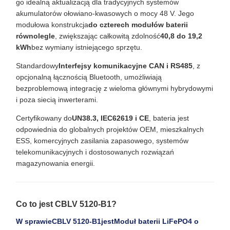
go idealną aktualizacją dla tradycyjnych systemów
akumulatorów ołowiano-kwasowych o mocy 48 V. Jego
modułowa konstrukcja
do czterech modułów baterii
równolegle
, zwiększając całkowitą zdolność
40,8 do 19,2
kWh
bez wymiany istniejącego sprzętu.
Standardowy
Interfejsy komunikacyjne CAN i RS485
, z
opcjonalną łącznością Bluetooth, umożliwiają
bezproblemową integrację z wieloma głównymi hybrydowymi
i poza siecią inwerterami.
Certyfikowany do
UN38.3, IEC62619 i CE
, bateria jest
odpowiednia do globalnych projektów OEM, mieszkalnych
ESS, komercyjnych zasilania zapasowego, systemów
telekomunikacyjnych i dostosowanych rozwiązań
magazynowania energii.
Co to jest CBLV 5120-B1?
W sprawie
CBLV 5120-B1
jest
Moduł baterii LiFePO4 o