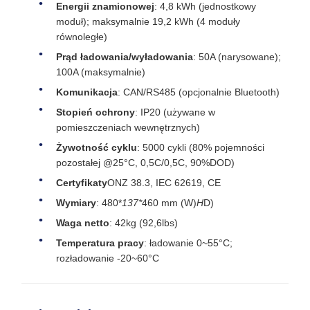
Energii znamionowej
: 4,8 kWh (jednostkowy
moduł); maksymalnie 19,2 kWh (4 moduły
równoległe)
Prąd ładowania/wyładowania
: 50A (narysowane);
100A (maksymalnie)
Komunikacja
: CAN/RS485 (opcjonalnie Bluetooth)
Stopień ochrony
: IP20 (używane w
pomieszczeniach wewnętrznych)
Żywotność cyklu
: 5000 cykli (80% pojemności
pozostałej @25°C, 0,5C/0,5C, 90%DOD)
Certyfikaty
ONZ 38.3, IEC 62619, CE
Wymiary
: 480*
137*
460 mm (W)
H
D)
Waga netto
: 42kg (92,6lbs)
Temperatura pracy
: ładowanie 0~55°C;
rozładowanie -20~60°C