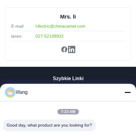
Mrs. li
E-mail:
Ulectric@chinacamel.com
teren:
027-52108932
Szybkie Linki
Dom
lifang
Produkty
O Nas
Wycieczka Po Fabryce
7:23 AM
Kontrola Jakości
Good day, what product are you looking for?
Skontaktuj Się Z Nami
Aktualności