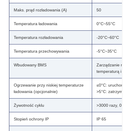
Maks. prąd rozładowania (A)
50
Temperatura ładowania
0°C~55°C
Temperatura rozładowania
-20°C~60°C
Temperatura przechowywania
-5°C~35°C
Wbudowany BMS
Zarządzanie napię
temperaturą i rów
Ogrzewanie przy niskiej temperaturze
≤0°C: uruchom og
ładowania (opcjonalnie)
>5°C: zatrzymaj o
Żywotność cyklu
>3000 razy, 0,5C
Stopień ochrony IP
IP 65