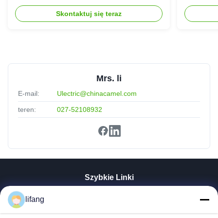
cieczą IP54
307.2Vd
Skontaktuj się teraz
Mrs. li
E-mail:
Ulectric@chinacamel.com
teren:
027-52108932
Szybkie Linki
Dom
lifang
Produkty