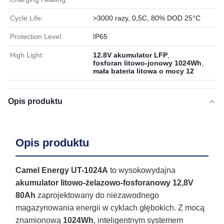
Cycle Life:
>3000 razy, 0,5C, 80% DOD 25°C
Protection Level:
IP65
High Light:
12.8V akumulator LFP
,
fosforan litowo-jonowy 1024Wh
,
mała bateria litowa o mocy 12
Opis produktu
Opis produktu
Camel Energy UT-1024A
to wysokowydajna
akumulator litowo-żelazowo-fosforanowy 12,8V
80Ah
zaprojektowany do niezawodnego
magazynowania energii w cyklach głębokich. Z mocą
znamionową
1024Wh
, inteligentnym systemem