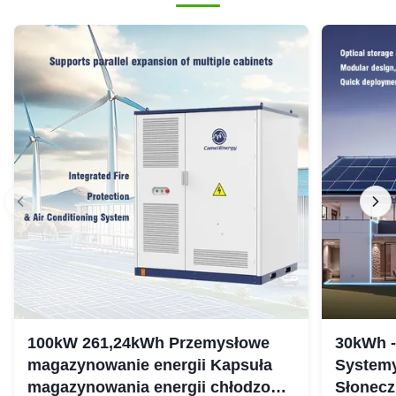
100kW 261,24kWh Przemysłowe
30kWh 
magazynowanie energii Kapsuła
Systemy
magazynowania energii chłodzonej
Słonecz