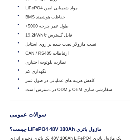
مواد شیمیایی ایمن LiFePO4
حفاظت هوشمند BMS
طول عمر چرخه 5000+
قابل گسترش تا 19.2kWh
نصب ماژولار نصب شده بر روی استایل
ارتباطات CAN / RS485
نظارت بلوتوث اختیاری
نگهداری کم
کاهش هزینه های عملیاتی در طول عمر
سفارشی سازی OEM و ODM در دسترس است
سوالات عمومی
ماژول باتری LiFePO4 48V 100Ah چیست؟
یک ماژول باتری 48V 100Ah LiFePO4 یک باتری ذخیره انرژی