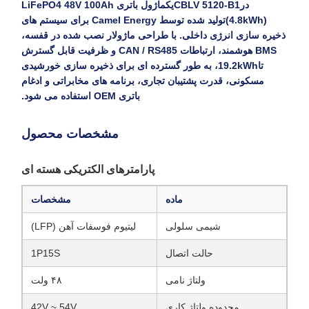
در
CBLV 5120-B1
یک
ماژول باتری LiFePO4 48V 100Ah
(4.8kWh)
تولید شده توسط Camel Energy برای سیستم های
ذخیره سازی انرژی داخلی. با طراحی ماژولار نصب شده در قفسه،
BMS هوشمند، ارتباطات CAN / RS485 و ظرفیت قابل گسترش
تا
19.2kWh
، به طور گسترده ای برای ذخیره سازی خورشیدی
مسکونی، قدرت پشتیبان تجاری، برنامه های مخابراتی و ادغام
باتری OEM استفاده می شود.
مشخصات محصول
پارامترهای الکتریکی هسته ای
ماده
مشخصات
شیمی سلولی
لیتیوم فوسفات آهن (LFP)
حالت اتصال
1P15S
ولتاژ نامی
۴۸ ولت
محدوده ولتاژ کاری
42V ~ 54V