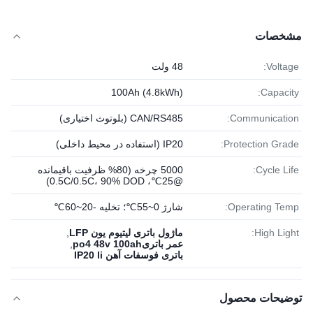
مشخصات
Voltage:
48 ولت
100Ah (4.8kWh)
Capacity:
Communication:
CAN/RS485 (بلوتوث اختیاری)
Protection Grade:
IP20 (استفاده در محیط داخلی)
Cycle Life:
5000 چرخه (80% ظرفیت باقیمانده
@25℃، 0.5C/0.5C، 90% DOD)
Operating Temp:
شارژ 0~55℃؛ تخلیه -20~60℃
High Light:
ماژول باتری لیتیوم یون LFP
,
عمر باتریpo4 48v 100ah
,
باتری فوسفات آهن IP20 li
توضیحات محصول