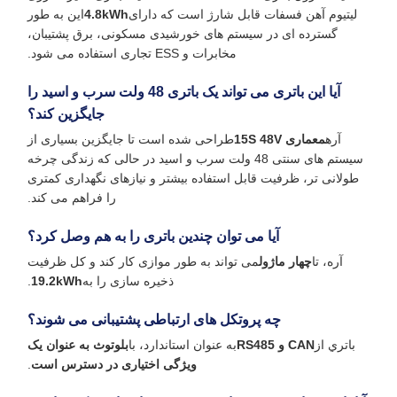
لیتیوم آهن فسفات قابل شارژ است که دارای
4.8kWh
این به طور
گسترده ای در سیستم های خورشیدی مسکونی، برق پشتیبان،
مخابرات و ESS تجاری استفاده می شود.
آیا این باتری می تواند یک باتری 48 ولت سرب و اسید را
جایگزین کند؟
آره
معماری 15S 48V
طراحی شده است تا جایگزین بسیاری از
سیستم های سنتی 48 ولت سرب و اسید در حالی که زندگی چرخه
طولانی تر، ظرفیت قابل استفاده بیشتر و نیازهای نگهداری کمتری
را فراهم می کند.
آیا می توان چندین باتری را به هم وصل کرد؟
آره، تا
چهار ماژول
می تواند به طور موازی کار کند و کل ظرفیت
ذخیره سازی را به
19.2kWh
.
چه پروتکل های ارتباطی پشتیبانی می شوند؟
باتري از
CAN و RS485
به عنوان استاندارد، با
بلوتوث به عنوان یک
ویژگی اختیاری در دسترس است
.