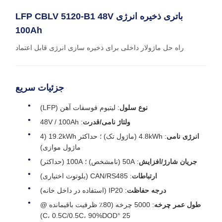
باتری ذخیره انرژی LFP CBLV 5120-B1 48V
100Ah
راه حل ماژولار داخلی برای ذخیره سازی انرژی قابل اعتماد
جزئیات سریع
نوع سلول
: لیتیوم فوسفات آهن (LFP)
ولتاژ نامی/قدرت
: 48V / 100Ah
انرژی نامی
: 4.8kWh (ماژول تک) ؛ حداکثر 19.2kWh (4
ماژول موازی)
جریان شارژ/افزایش
: 50A (نامشخص) ؛ 100A (حداکثر)
ارتباطات
: CAN/RS485 (بلوتوث اختیاری)
درجه حفاظت
: IP20 (استفاده در داخل خانه)
طول عمر چرخه
: 5000 چرخه (80٪ ظرفیت باقیمانده @
25 °C، 0.5C/0.5C، 90%DOD)