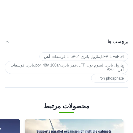
برچسب ها
LFP LiFePo4,ماژول باتری LifePo4,فوسفات آهن
ماژول باتری لیتیوم یون LFP,عمر باتریpo4 48v 100ah,باتری فوسفات
آهن IP20 li
li iron phosphate
محصولات مرتبط