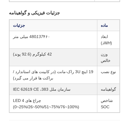
جزئیات فیزیکی و گواهینامه
ماده
جزئیات
ابعاد
۴۶۰ میلی متر
137
480
(W
H
د)
وزن
42 کيلوگرم (92.6 پوند)
خالص
نوع نصب
19 اینچ 3U راک-مانت (در کابینت های استاندارد /
براکت ها قرار می گیرد)
گواهینامه
سازمان ملل 383، IEC 62619 CE
شاخص
چراغ های 4 LED
(0~25%/26~50%/51~75%/76~100%)
SOC