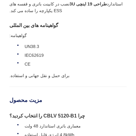
استاندارد
طراحی 19 اینچی 3U
نصب در کابینت باتری و قفسه های
ESS یکپارچه را ساده می کند.
گواهینامه های بین المللی
گواهینامه:
UN38.3
IEC62619
CE
برای حمل و نقل جهانی و استفاده.
مزیت محصول
چرا CBLV 5120-B1 را انتخاب کردید؟
معماری باتری استاندارد 48 ولت
4.8kWh انرژی قابل استفاده