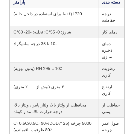
دسته بندی
پارامتر
درجه
IP20 (فقط برای استفاده در داخل خانه)
حفاظت
دمای کار
شارژ: 0~55°C؛ تخلیه: -20~60°C
دمای
-10 تا 35 درجه سانتیگراد
ذخیره
سازی
رطوبت
10٪ تا 95٪ RH (بدون تهویه)
کاری
ارتفاع
۳۰۰۰ متری (بیش از ۲۰۰۰ متری)
کاری
حفاظت از
محافظت از ولتاژ بالا، ولتاژ پایین، ولتاژ بالا،
ایمنی
درجه حرارت بالا، مدار کوتاه
طول عمر
5000 چرخه (25 °C، 0.5C/0.5C، 90%DOD،
چرخه
80٪ ظرفیت باقیمانده)