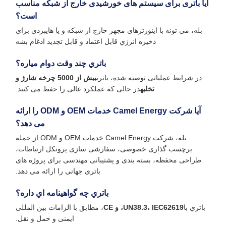
آیا باتری برای سیستم های خورشیدی خارج از شبکه مناسب
است؟
بله، مي تونه با اينورترهاي مجهز خارج از شبکه و يا هايبردي براي
ذخيره انرژي قابل اعتماد و قابل تجدید ادغام بشه
باتري چند وقت دوام مياره؟
در شرایط عملیاتی توصیه شده، باتری
بیش از 5000 چرخه شارژ و
تخلیه
در حالی که عملکرد عالی را حفظ می کنند.
آیا شرکت Camel Energy خدمات OEM و ODM را ارائه
می دهد؟
بله، شرکت Camel Energy خدمات OEM و ODM از جمله
برچسب گذاری خصوصی، سفارشی سازی پروتکل ارتباطات،
طراحی محفظه، بسته بندی و پشتیبانی مهندسی برای پروژه های
باتری جهانی را ارائه می دهد.
باتري چه گواهينامه اي داره؟
باتري با
UN38.3، IEC62619، و CE
، مطابق با الزامات بین المللی
ایمنی و حمل و نقل.