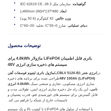
گواهینامه
: سازمان ملل 38.3، IEC 62619 CE
ابعاد
: 480*
137*
H
460mm (W)
د)
وزن خالص
: 42 کيلوگرم (92.6 پوند)
دمای عملیاتی
: شارژ 0~55°C؛ تخلیه -20~60°C
توضیحات محصول
باتری قابل اطمینان LiFePO4 ماژولار 4.8kWh برای
سیستم های ذخیره سازی انرژی 48V
در
انرژی شتر CBLV 5120-B1
یک
ماژول باتری لیتیوم فوسفات آهن
(LiFePO4) 48V 100Ah
طراحی شده برای برنامه های ذخیره
سازی انرژی مسکونی، تجاری و صنعتی سبک.
4.8kWh انرژی
نامی
، این یک راه حل ذخیره سازی انرژی ایمن، طولانی مدت و
قابل گسترش برای سیستم های خورشیدی فتو، قدرت پشتیبان و
تاسیسات خارج از شبکه را فراهم می کند.
با استفاده از سلول های LiFePO4 با کیفیت بالا و یک سیستم