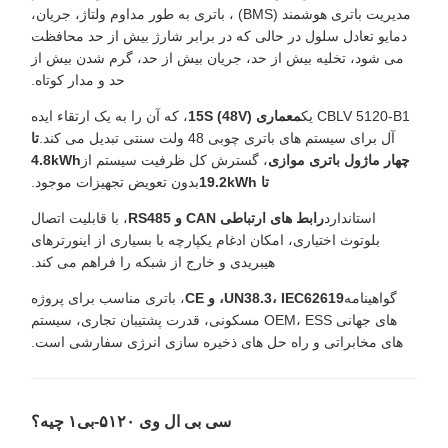
مدیریت باتری هوشمند (BMS) ، باتری به طور مداوم ولتاژ، جریان،
دمایو تعادل سلول در حالی که در برابر شارژ بیش از حد محافظت
می شود، تخلیه بیش از حد، جریان بیش از حد، گرم شدن بیش از
حد و مدار کوتاه.
CBLV 5120-B1 یک
معماری 15S (48V)
، که آن را به یک ارتقاء ایده
آل برای سیستم های باتری چوبی 48 ولت سنتی تبدیل می کند.
تا
چهار ماژول باتری موازی
، گسترش کل ظرفیت سیستم از
4.8kWh
تا 19.2kWh
بدون تعویض تجهیزات موجود.
استاندارد
رابط های ارتباطی CAN و RS485
، با قابلیت اتصال
بلوتوث اختیاری، امکان ادغام یکپارچه با بسیاری از اینورترهای
هیبریدی و خارج از شبکه را فراهم می کند.
گواهینامه
UN38.3، IEC62619، و CE
، باتری مناسب برای پروژه
های جهانی OEM، ESS مسکونی، قدرت پشتیبان تجاری، سیستم
های مخابراتی و راه حل های ذخیره سازی انرژی سفارشی است.
سی بی ال وی ۵۱۲۰-بی۱ چیه؟