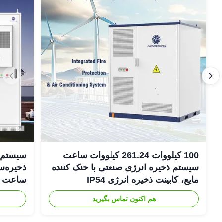
100 کیلووات 261.24 کیلووات ساعت
سیستم‌ه
سیستم ذخیره انرژی صنعتی با خنک کننده
مایع، کابینت ذخیره انرژی IP54
DC
هم اکنون تماس بگیرید