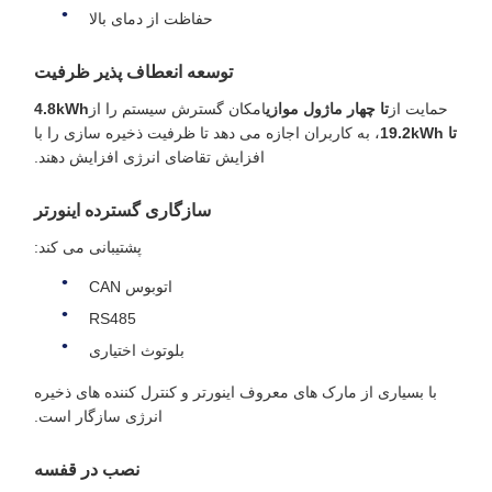
حفاظت از دمای بالا
توسعه انعطاف پذیر ظرفیت
حمایت از
تا چهار ماژول موازی
امکان گسترش سیستم را از
4.8kWh
تا 19.2kWh
، به کاربران اجازه می دهد تا ظرفیت ذخیره سازی را با
افزایش تقاضای انرژی افزایش دهند.
سازگاری گسترده اینورتر
پشتیبانی می کند:
اتوبوس CAN
RS485
بلوتوث اختیاری
با بسیاری از مارک های معروف اینورتر و کنترل کننده های ذخیره
انرژی سازگار است.
نصب در قفسه