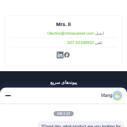
Mrs. li
ایمیل:
Ulectric@chinacamel.com
تلفن:
027-52108932
پیوندهای سریع
خانه
lifang
محصولات
دربارهی ما
کارخانه تور
2:22 AM
کنترل کیفیت
Good day, what product are you looking for?