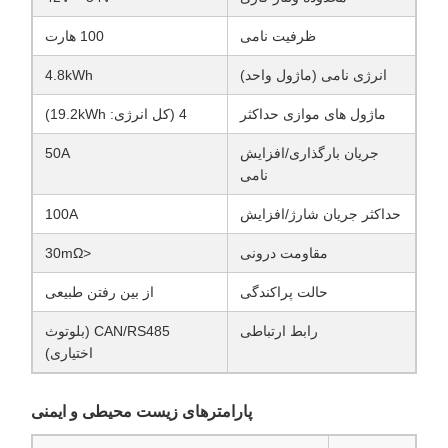
ظرفیت نامی
100 هارت
انرژی نامی (ماژول واحد)
4.8kWh
ماژول های موازی حداکثر
4 (کل انرژی: 19.2kWh)
جریان بارگذاری/افزایش
50A
نامی
حداکثر جریان شارژ/افزایش
100A
مقاومت درونی
<30mΩ
حالت پراکندگی
از بین رفتن طبیعی
رابط ارتباطی
CAN/RS485 (بلوتوث
اختیاری)
پارامترهای زیست محیطی و ایمنی