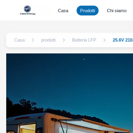
Casa
Prodotti
Chi siamo
Casa
prodotti
Batteria LFP
25.6V 210