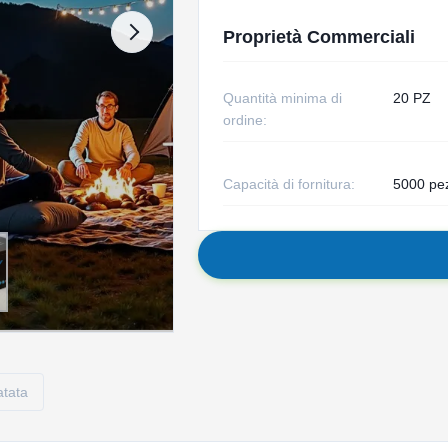
Proprietà Commerciali
Quantità minima di
20 PZ
ordine:
Capacità di fornitura:
5000 pe
atata