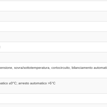
C
tensione, sovra/sottotemperatura, cortocircuito, bilanciamento automat
atico ≤0°C; arresto automatico >5°C