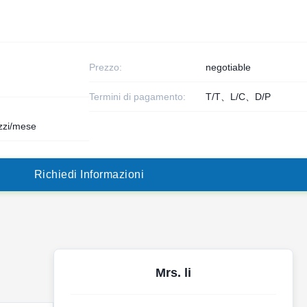
Prezzo:
negotiable
Termini di pagamento:
T/T、L/C、D/P
zzi/mese
R
i
c
h
i
e
d
i
I
n
f
o
r
m
a
z
i
o
n
i
Mrs. li