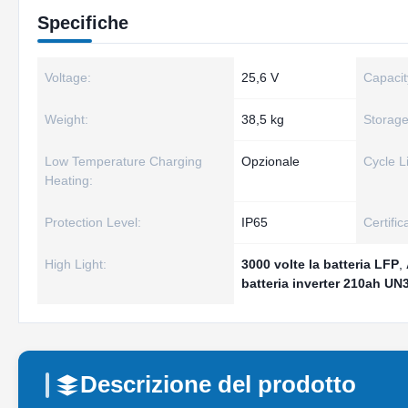
Specifiche
Voltage:
25,6 V
Capacit
Weight:
38,5 kg
Storag
Low Temperature Charging
Opzionale
Cycle Li
Heating:
Protection Level:
IP65
Certific
High Light:
3000 volte la batteria LFP
,
batteria inverter 210ah UN
Descrizione del prodotto