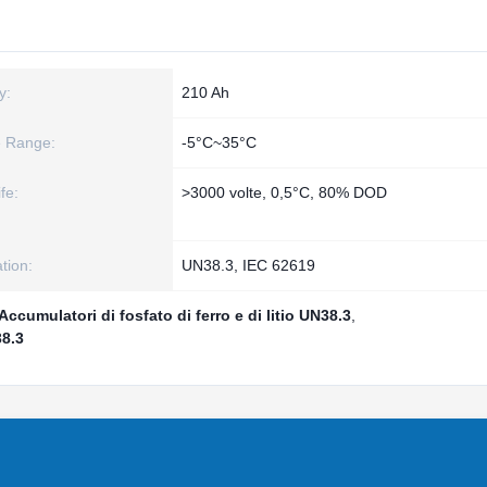
y:
210 Ah
e Range:
-5°C~35°C
fe:
>3000 volte, 0,5°C, 80% DOD
ation:
UN38.3, IEC 62619
Accumulatori di fosfato di ferro e di litio UN38.3
,
38.3