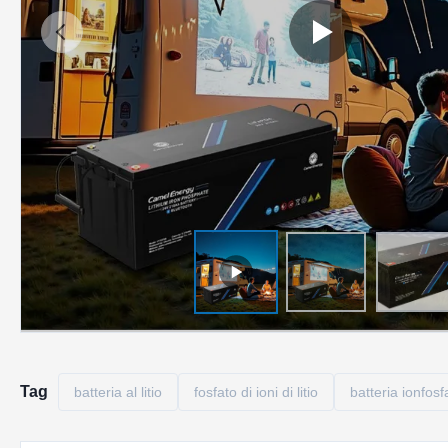
Tag
batteria al litio
fosfato di ioni di litio
batteria ionfosf