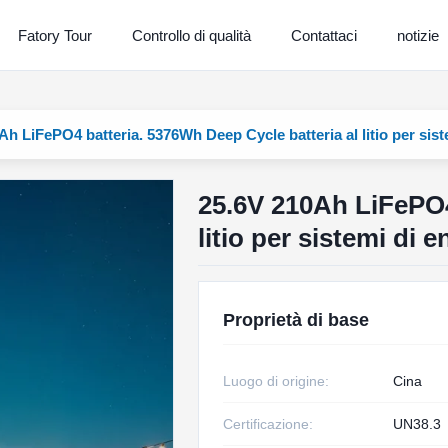
Fatory Tour
Controllo di qualità
Contattaci
notizie
Ah LiFePO4 batteria. 5376Wh Deep Cycle batteria al litio per sist
25.6V 210Ah LiFePO4
litio per sistemi di 
Proprietà di base
Luogo di origine:
Cina
Certificazione:
UN38.3