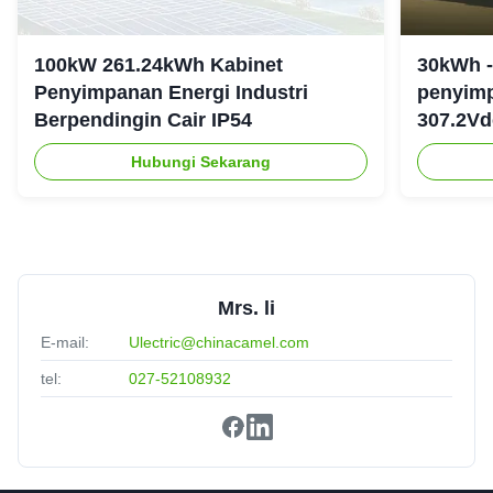
100kW 261.24kWh Kabinet
30kWh -
Penyimpanan Energi Industri
penyimp
Berpendingin Cair IP54
307.2Vd
Hubungi Sekarang
Mrs. li
E-mail:
Ulectric@chinacamel.com
tel:
027-52108932