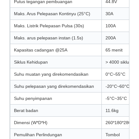
Putus tegangan pembuangan
44.8V
Maks. Arus Pelepasan Kontinyu (25°C)
30A
Maks. Listrik Pelepasan Pulsa (30s)
100A
Maks. arus pelepasan instan (1.5s)
200A
Kapasitas cadangan @25A
65 menit
Siklus Kehidupan
> 4000 siklus (
Suhu muatan yang direkomendasikan
0°C~55°C
Suhu pelepasan yang direkomendasikan
-20°C~60°C
Suhu penyimpanan
-5°C~35°C
Berat badan
11.6kg
Dimensi (W*D*H)
260*180*280mm
Pemulihan Perlindungan
Tombol