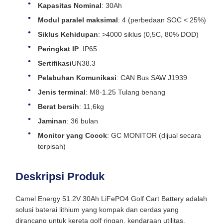
Kapasitas Nominal
: 30Ah
Modul paralel maksimal
: 4 (perbedaan SOC < 25%)
Siklus Kehidupan
: >4000 siklus (0,5C, 80% DOD)
Peringkat IP
: IP65
Sertifikasi
UN38.3
Pelabuhan Komunikasi
: CAN Bus SAW J1939
Jenis terminal
: M8-1.25 Tulang benang
Berat bersih
: 11,6kg
Jaminan
: 36 bulan
Monitor yang Cocok
: GC MONITOR (dijual secara
terpisah)
Deskripsi Produk
Camel Energy 51.2V 30Ah LiFePO4 Golf Cart Battery adalah
solusi baterai lithium yang kompak dan cerdas yang
dirancang untuk kereta golf ringan, kendaraan utilitas,