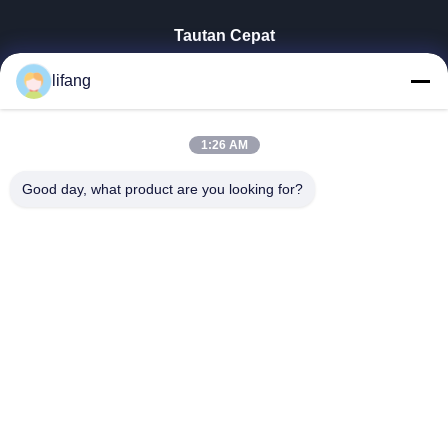
Tautan Cepat
Rumah
lifang
Produk
Tentang Kita
Wisata Pabrik
1:26 AM
Kontrol Kualitas
Good day, what product are you looking for?
Hubungi Kami
Berita
Semua Kasus
Blog
Ulectric Technology Co., Ltd.
86-027-52108932
Ulectric@chinacamel.com
Ikuti Kami.