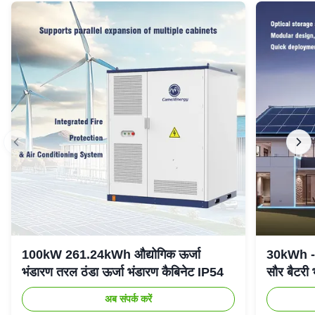
100kW 261.24kWh औद्योगिक ऊर्जा
30kWh - 
भंडारण तरल ठंडा ऊर्जा भंडारण कैबिनेट IP54
सौर बैटरी
अब संपर्क करें