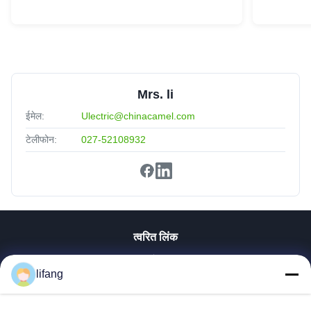
Mrs. li
ईमेल:
Ulectric@chinacamel.com
टेलीफोन:
027-52108932
त्वरित लिंक
होम
lifang
उत्पाद
हमारे बारे में