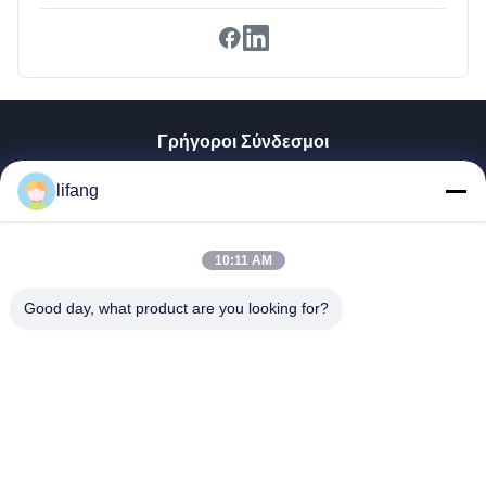
Γρήγοροι Σύνδεσμοι
Αρχική Σελίδα
lifang
Προϊόντα
Σχετικά Με Εμάς
Γύρος Εργοστασίων
10:11 AM
Ποιοτικός Έλεγχος
Good day, what product are you looking for?
Επαφή
Νέα
Όλες Οι Περιπτώσεις
Blog
Ulectric Technology Co., Ltd.