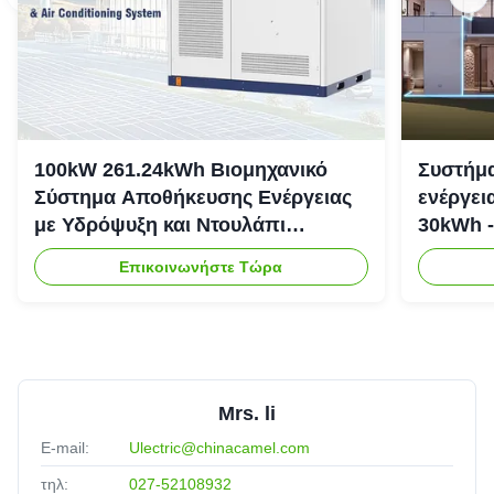
100kW 261.24kWh Βιομηχανικό
Συστήμα
Σύστημα Αποθήκευσης Ενέργειας
ενέργει
με Υδρόψυξη και Ντουλάπι
30kWh -
Αποθήκευσης Ενέργειας IP54
Επικοινωνήστε Τώρα
Mrs. li
E-mail:
Ulectric@chinacamel.com
τηλ:
027-52108932